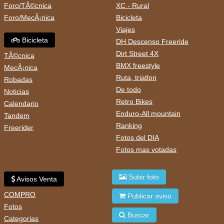
Foro/TÃ©cnica
XC - Rural
Foro/MecÃ¡nica
Bicicleta
Viajes
Bicicleta
DH Descenso Freeride
Dirt Street 4X
TÃ©cnica
BMX freestyle
MecÃ¡nica
Ruta, triatlon
Robadas
De todo
Noticias
Retro Bikes
Calendario
Enduro-All mountain
Tandem
Ranking
Freerider
Fotos del DIA
Fotos mas votadas
Subir foto
Avisos Venta
COMPRO
Publicar aviso
Fotos
Buscar
Categorias