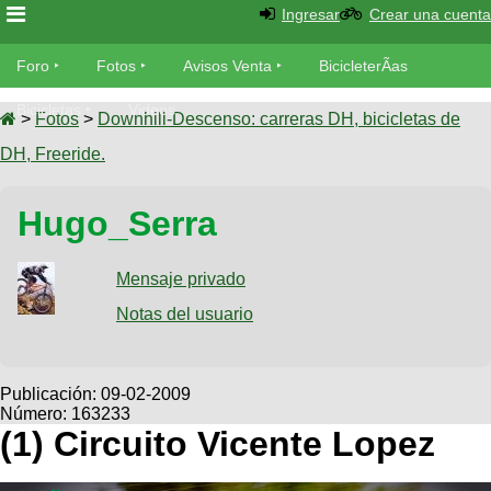
Ingresar
Crear una cuenta
Foro
Foro
Fotos
Avisos Venta
BicicleterÃ­as
Foro
Bicicletas
Videos
Fotos
>
Fotos
>
Downhill-Descenso: carreras DH, bicicletas de
TÃ©cnica
DH, Freeride.
Avisos
MecÃ¡nica
SUBÃ
Ventas
Hugo_Serra
tu foto
BicicleterÃ­
Galeria
Mensaje privado
SUBÃ
as
tu
Notas del usuario
XC
aviso
Bicicletas
Bicicletas
Buscar
Viajes
Publicación:
09-02-2009
Videos
Número: 163233
Bicicletas
Ultimos
Descenso
(1) Circuito Vicente Lopez
Cicloturismo
Tandem
Fotos
Dirt
Freerider