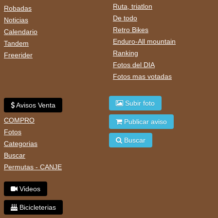
Ruta, triatlon
Robadas
De todo
Noticias
Retro Bikes
Calendario
Enduro-All mountain
Tandem
Ranking
Freerider
Fotos del DIA
Fotos mas votadas
Subir foto
Avisos Venta
COMPRO
Publicar aviso
Fotos
Buscar
Categorias
Buscar
Permutas - CANJE
Videos
Bicicleterias