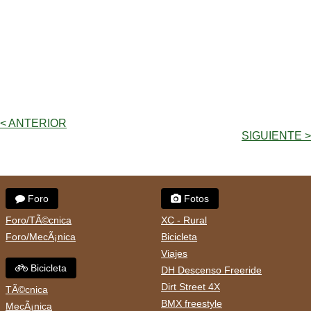
< ANTERIOR
SIGUIENTE >
Foro
Fotos
Foro/TÃ©cnica
XC - Rural
Foro/MecÃ¡nica
Bicicleta
Viajes
Bicicleta
DH Descenso Freeride
Dirt Street 4X
TÃ©cnica
BMX freestyle
MecÃ¡nica