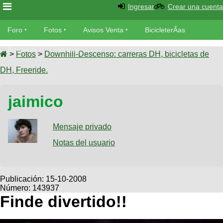
Ingresar
Crear una cuenta
Foro
Foro
Fotos
Avisos Venta
BicicleterÃ­as
Foro
Bicicletas
Videos
Fotos
>
Fotos
>
Downhill-Descenso: carreras DH, bicicletas de
TÃ©cnica
DH, Freeride.
Avisos
MecÃ¡nica
SUBÃ
Ventas
jaimico
tu foto
BicicleterÃ­
Galeria
Mensaje privado
SUBÃ
as
tu
Notas del usuario
XC
aviso
Bicicletas
Bicicletas
Buscar
Viajes
Publicación:
15-10-2008
Videos
Número: 143937
Bicicletas
Ultimos
Descenso
Finde divertido!!
Cicloturismo
Tandem
Fotos
Dirt
Freerider