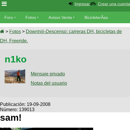
Ingresar
Crear una cuenta
Foro
Foro
Fotos
Avisos Venta
BicicleterÃ­as
Foro
Bicicletas
Videos
Fotos
>
Fotos
>
Downhill-Descenso: carreras DH, bicicletas de
TÃ©cnica
DH, Freeride.
Avisos
MecÃ¡nica
SUBÃ
Ventas
n1ko
tu foto
BicicleterÃ­
Galeria
Mensaje privado
SUBÃ
as
tu
Notas del usuario
XC
aviso
Bicicletas
Bicicletas
Buscar
Viajes
Publicación:
19-09-2008
Videos
Número: 139013
Bicicletas
Ultimos
Descenso
sam!
Cicloturismo
Tandem
Fotos
Dirt
Freerider