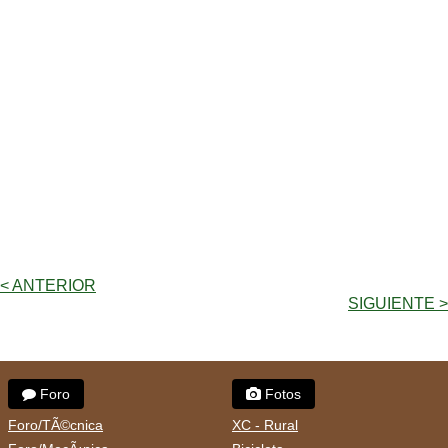
< ANTERIOR
SIGUIENTE >
Foro
Fotos
Foro/TÃ©cnica
XC - Rural