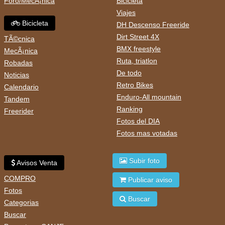
Foro/MecÃ¡nica
Bicicleta
Viajes
Bicicleta
DH Descenso Freeride
Dirt Street 4X
TÃ©cnica
BMX freestyle
MecÃ¡nica
Ruta, triatlon
Robadas
De todo
Noticias
Retro Bikes
Calendario
Enduro-All mountain
Tandem
Ranking
Freerider
Fotos del DIA
Fotos mas votadas
Subir foto
Avisos Venta
COMPRO
Publicar aviso
Fotos
Buscar
Categorias
Buscar