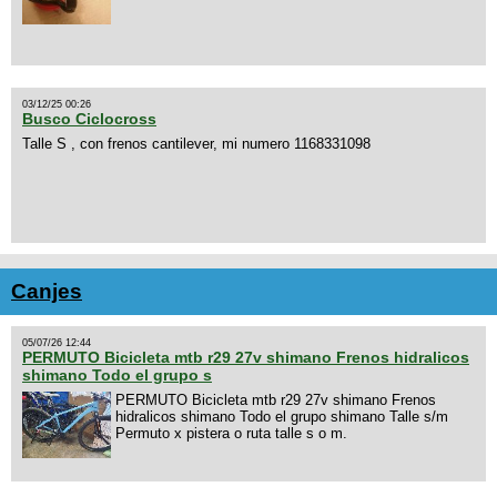
03/12/25 00:26
Busco Ciclocross
Talle S , con frenos cantilever, mi numero 1168331098
Canjes
05/07/26 12:44
PERMUTO Bicicleta mtb r29 27v shimano Frenos hidralicos
shimano Todo el grupo s
PERMUTO Bicicleta mtb r29 27v shimano Frenos
hidralicos shimano Todo el grupo shimano Talle s/m
Permuto x pistera o ruta talle s o m.