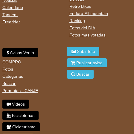
Noticias
Retro Bikes
Calendario
Enduro-All mountain
Tandem
Ranking
Freerider
Fotos del DIA
Fotos mas votadas
Subir foto
Avisos Venta
COMPRO
Publicar aviso
Fotos
Buscar
Categorias
Buscar
Permutas - CANJE
Videos
Bicicleterias
Cicloturismo