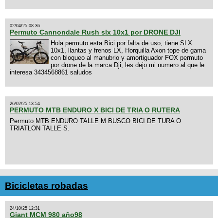
02/04/25 08:36
Permuto Cannondale Rush slx 10x1 por DRONE DJI
Hola permuto esta Bici por falta de uso, tiene SLX
10x1, llantas y frenos LX, Horquilla Axon tope de gama
con bloqueo al manubrio y amortiguador FOX permuto
por drone de la marca Dji, les dejo mi numero al que le
interesa 3434568861 saludos
26/02/25 13:54
PERMUTO MTB ENDURO X BICI DE TRIA O RUTERA
Permuto MTB ENDURO TALLE M BUSCO BICI DE TURA O
TRIATLON TALLE S.
Bicicletas robadas
24/10/25 12:31
Giant MCM 980 año98