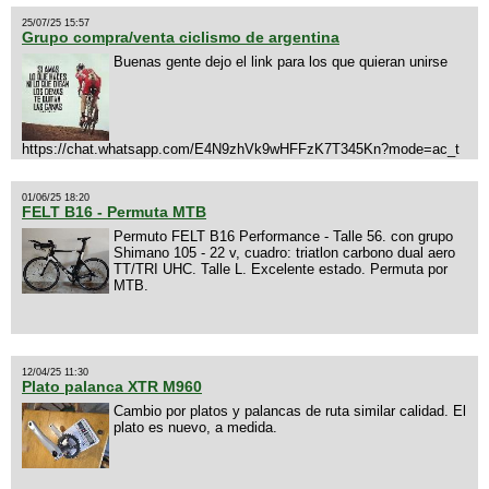
25/07/25 15:57
Grupo compra/venta ciclismo de argentina
Buenas gente dejo el link para los que quieran unirse
https://chat.whatsapp.com/E4N9zhVk9wHFFzK7T345Kn?mode=ac_t
01/06/25 18:20
FELT B16 - Permuta MTB
Permuto FELT B16 Performance - Talle 56. con grupo
Shimano 105 - 22 v, cuadro: triatlon carbono dual aero
TT/TRI UHC. Talle L. Excelente estado. Permuta por
MTB.
12/04/25 11:30
Plato palanca XTR M960
Cambio por platos y palancas de ruta similar calidad. El
plato es nuevo, a medida.