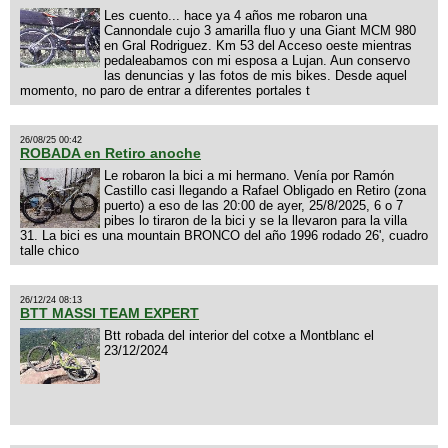
Les cuento... hace ya 4 años me robaron una
Cannondale cujo 3 amarilla fluo y una Giant MCM 980
en Gral Rodriguez. Km 53 del Acceso oeste mientras
pedaleabamos con mi esposa a Lujan. Aun conservo
las denuncias y las fotos de mis bikes. Desde aquel
momento, no paro de entrar a diferentes portales t
26/08/25 00:42
ROBADA en Retiro anoche
Le robaron la bici a mi hermano. Venía por Ramón
Castillo casi llegando a Rafael Obligado en Retiro (zona
puerto) a eso de las 20:00 de ayer, 25/8/2025, 6 o 7
pibes lo tiraron de la bici y se la llevaron para la villa
31. La bici es una mountain BRONCO del año 1996 rodado 26', cuadro
talle chico
26/12/24 08:13
BTT MASSI TEAM EXPERT
Btt robada del interior del cotxe a Montblanc el
23/12/2024