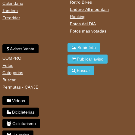
Retro Bikes
Calendario
Enduro-All mountain
Tandem
Ranking
Freerider
Fotos del DIA
Fotos mas votadas
Subir foto
Avisos Venta
COMPRO
Publicar aviso
Fotos
Buscar
Categorias
Buscar
Permutas - CANJE
Videos
Bicicleterias
Cicloturismo