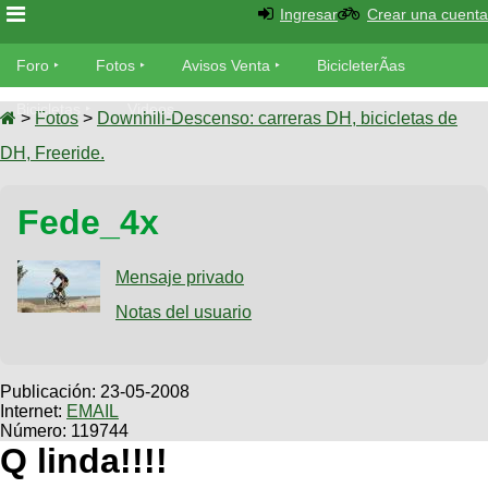
Ingresar
Crear una cuenta
Foro
Foro
Fotos
Avisos Venta
BicicleterÃ­as
Foro
Bicicletas
Videos
Fotos
>
Fotos
>
Downhill-Descenso: carreras DH, bicicletas de
TÃ©cnica
DH, Freeride.
Avisos
MecÃ¡nica
SUBÃ
Ventas
Fede_4x
tu foto
BicicleterÃ­
Galeria
Mensaje privado
SUBÃ
as
tu
Notas del usuario
XC
aviso
Bicicletas
Bicicletas
Buscar
Viajes
Publicación:
23-05-2008
Videos
Internet:
EMAIL
Bicicletas
Ultimos
Descenso
Número: 119744
Cicloturismo
Tandem
Q linda!!!!
Fotos
Dirt
Freerider