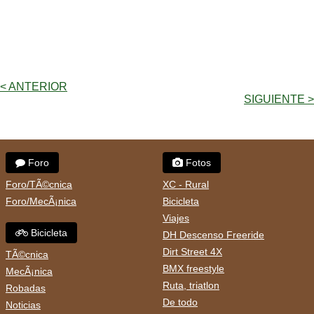
< ANTERIOR
SIGUIENTE >
Foro
Fotos
Foro/TÃ©cnica
XC - Rural
Foro/MecÃ¡nica
Bicicleta
Viajes
Bicicleta
DH Descenso Freeride
Dirt Street 4X
TÃ©cnica
BMX freestyle
MecÃ¡nica
Ruta, triatlon
Robadas
De todo
Noticias