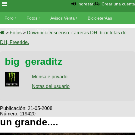
Ingresar
Crear una cuenta
Foro
Foro
Fotos
Avisos Venta
BicicleterÃ­as
Foro
Bicicletas
Videos
Fotos
>
Fotos
>
Downhill-Descenso: carreras DH, bicicletas de
TÃ©cnica
DH, Freeride.
Avisos
MecÃ¡nica
SUBÃ
Ventas
big_geraditz
tu foto
BicicleterÃ­
Galeria
Mensaje privado
SUBÃ
as
tu
Notas del usuario
XC
aviso
Bicicletas
Bicicletas
Buscar
Viajes
Publicación:
21-05-2008
Videos
Número: 119420
Bicicletas
Ultimos
Descenso
un grande....
Cicloturismo
Tandem
Fotos
Dirt
Freerider