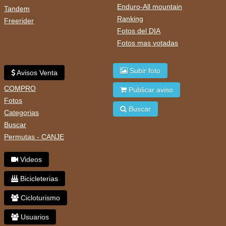
Enduro-All mountain
Tandem
Ranking
Freerider
Fotos del DIA
Fotos mas votadas
Subir foto
Avisos Venta
COMPRO
Publicar aviso
Fotos
Buscar
Categorias
Buscar
Permutas - CANJE
Videos
Bicicleterias
Cicloturismo
Usuarios