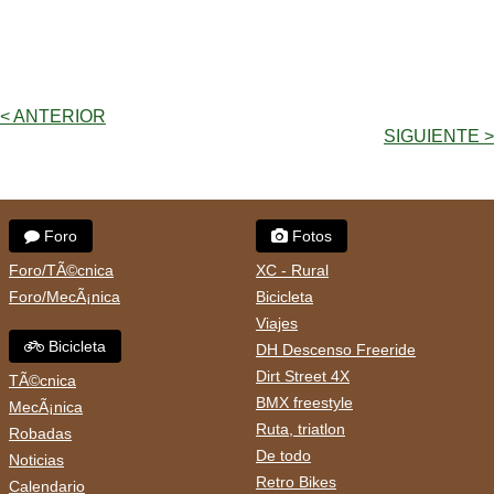
< ANTERIOR
SIGUIENTE >
Foro
Fotos
Foro/TÃ©cnica
XC - Rural
Foro/MecÃ¡nica
Bicicleta
Viajes
Bicicleta
DH Descenso Freeride
Dirt Street 4X
TÃ©cnica
BMX freestyle
MecÃ¡nica
Ruta, triatlon
Robadas
De todo
Noticias
Retro Bikes
Calendario