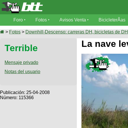
Foro
Foro
Fotos
Avisos Venta
BicicleterÃ­as
Foro
Fotos
>
Fotos
>
Downhill-Descenso: carreras DH, bicicletas de DH,
TÃ©cnica
La nave le
Terrible
Avisos
MecÃ¡nica
SUBÃ
Ventas
tu foto
Mensaje privado
BicicleterÃ­
Notas del usuario
Galeria
SUBÃ
as
tu
XC
aviso
Bicicletas
Bicicletas
Publicación:
25-04-2008
Número: 115366
Buscar
Viajes
Videos
Bicicletas
Ultimos
Descenso
Cicloturismo
Tandem
Fotos
Dirt
Freerider