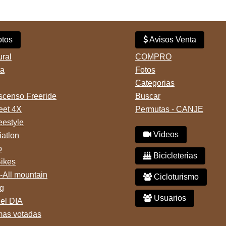
tos
Avisos Venta
ural
COMPRO
ta
Fotos
Categorias
censo Freeride
Buscar
reet 4X
Permutas - CANJE
eestyle
Videos
iatlon
o
Bicicleterias
Bikes
-All mountain
Cicloturismo
g
Usuarios
del DIA
mas votadas