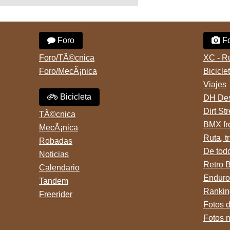
Foro
Fo
Foro/TÃ©cnica
XC - R
Foro/MecÃ¡nica
Bicicle
Viajes
Bicicleta
DH Des
Dirt St
TÃ©cnica
BMX fr
MecÃ¡nica
Ruta, tr
Robadas
De tod
Noticias
Retro 
Calendario
Enduro
Tandem
Rankin
Freerider
Fotos 
Fotos 