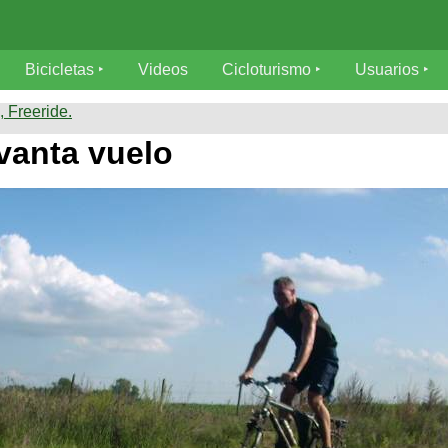
Bicicletas
Videos
Cicloturismo
Usuarios
 Freeride.
vanta vuelo