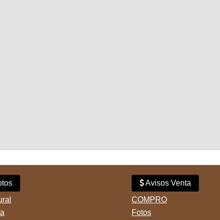
tos
Avisos Venta
ural
COMPRO
ta
Fotos