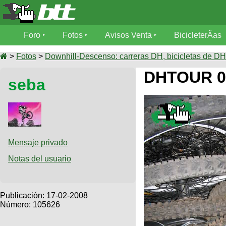
Foro
Foro
Fotos
Avisos Venta
BicicleterÃ­as
Foro
Fotos
>
Fotos
>
Downhill-Descenso: carreras DH, bicicletas de DH,
TÃ©cnica
DHTOUR 0
seba
Avisos
MecÃ¡nica
SUBÃ
Ventas
tu foto
BicicleterÃ­
Galeria
SUBÃ
as
tu
Mensaje privado
XC
aviso
Bicicletas
Notas del usuario
Bicicletas
Buscar
Viajes
Videos
Bicicletas
Ultimos
Publicación:
17-02-2008
Descenso
Cicloturismo
Número: 105626
Tandem
Fotos
Dirt
Freerider