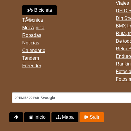
Viajes
Bicicleta
DH Des
Dirt St
TÃ©cnica
BMX fr
MecÃ¡nica
Ruta, tr
Robadas
De tod
Noticias
Retro 
Calendario
Enduro
Tandem
Rankin
Freerider
Fotos 
Fotos 
Inicio
Mapa
Salir