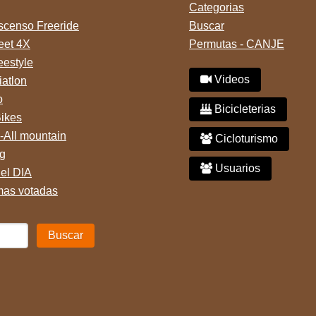
Categorias
censo Freeride
Buscar
reet 4X
Permutas - CANJE
eestyle
Videos
iatlon
o
Bicicleterias
Bikes
-All mountain
Cicloturismo
g
Usuarios
del DIA
mas votadas
Buscar