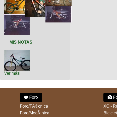
MIS NOTAS
Ver más!
Foro
Fo
Foro/TÃ©cnica
XC - R
Foro/MecÃ¡nica
Bicicle