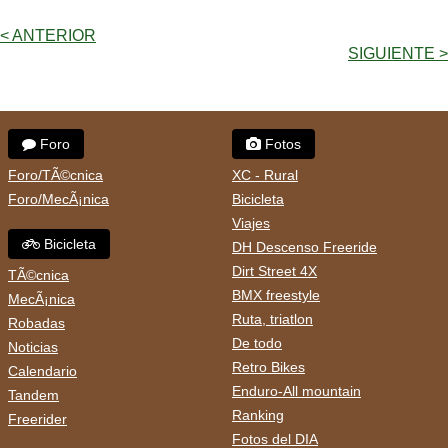
< ANTERIOR
SIGUIENTE >
Foro
Fotos
Foro/TÃ©cnica
XC - Rural
Foro/MecÃ¡nica
Bicicleta
Viajes
Bicicleta
DH Descenso Freeride
Dirt Street 4X
TÃ©cnica
BMX freestyle
MecÃ¡nica
Ruta, triatlon
Robadas
De todo
Noticias
Retro Bikes
Calendario
Enduro-All mountain
Tandem
Ranking
Freerider
Fotos del DIA