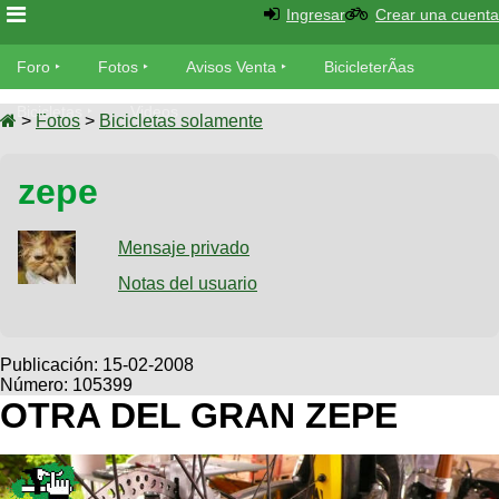
Ingresar
Crear una cuenta
Foro
Foro
Fotos
Avisos Venta
BicicleterÃ­as
Foro
Bicicletas
Videos
Fotos
>
Fotos
>
Bicicletas solamente
TÃ©cnica
Avisos
zepe
MecÃ¡nica
SUBÃ
Ventas
tu foto
Mensaje privado
BicicleterÃ­
Galeria
Notas del usuario
SUBÃ
as
tu
XC
aviso
Bicicletas
Bicicletas
Publicación:
15-02-2008
Número: 105399
Buscar
Viajes
Videos
OTRA DEL GRAN ZEPE
Bicicletas
Ultimos
Descenso
Cicloturismo
Tandem
Fotos
Dirt
Freerider