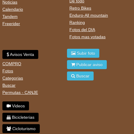
De todo
Noticias
Retro Bikes
Calendario
Enduro-All mountain
Tandem
Ranking
Freerider
Fotos del DIA
Fotos mas votadas
Subir foto
Avisos Venta
COMPRO
Publicar aviso
Fotos
Buscar
Categorias
Buscar
Permutas - CANJE
Videos
Bicicleterias
Cicloturismo