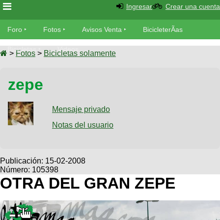
Ingresar
Crear una cuenta
Foro
Foro
Fotos
Avisos Venta
BicicleterÃ­as
Foro
Bicicletas
Videos
Fotos
>
Fotos
>
Bicicletas solamente
TÃ©cnica
Avisos
zepe
MecÃ¡nica
SUBÃ
Ventas
tu foto
Mensaje privado
BicicleterÃ­
Galeria
Notas del usuario
SUBÃ
as
tu
XC
aviso
Bicicletas
Bicicletas
Publicación:
15-02-2008
Número: 105398
Buscar
Viajes
Videos
OTRA DEL GRAN ZEPE
Bicicletas
Ultimos
Descenso
Cicloturismo
Tandem
Fotos
Dirt
Freerider