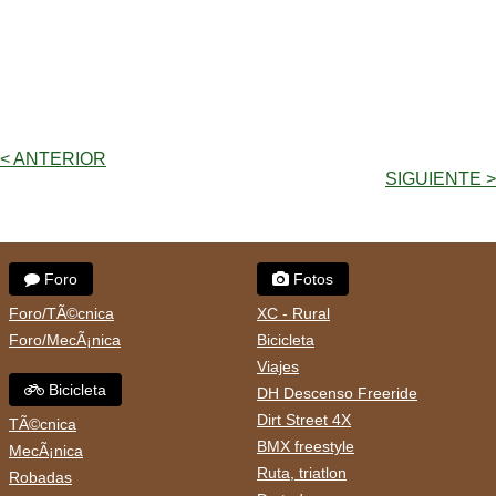
< ANTERIOR
SIGUIENTE >
Foro
Fotos
Foro/TÃ©cnica
XC - Rural
Foro/MecÃ¡nica
Bicicleta
Viajes
Bicicleta
DH Descenso Freeride
Dirt Street 4X
TÃ©cnica
BMX freestyle
MecÃ¡nica
Ruta, triatlon
Robadas