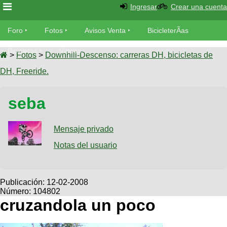
Ingresar
Crear una cuenta
Foro
Foro
Fotos
Avisos Venta
BicicleterÃ­as
Foro
Bicicletas
Videos
Fotos
>
Fotos
>
Downhill-Descenso: carreras DH, bicicletas de
TÃ©cnica
DH, Freeride.
Avisos
MecÃ¡nica
SUBÃ
Ventas
seba
tu foto
BicicleterÃ­
Galeria
Mensaje privado
SUBÃ
as
tu
Notas del usuario
XC
aviso
Bicicletas
Bicicletas
Buscar
Viajes
Publicación:
12-02-2008
Videos
Número: 104802
Bicicletas
Ultimos
Descenso
cruzandola un poco
Cicloturismo
Tandem
Fotos
Dirt
Freerider