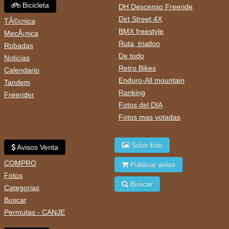
Bicicleta
DH Descenso Freeride
Dirt Street 4X
TÃ©cnica
BMX freestyle
MecÃ¡nica
Ruta, triatlon
Robadas
De todo
Noticias
Retro Bikes
Calendario
Enduro-All mountain
Tandem
Ranking
Freerider
Fotos del DIA
Fotos mas votadas
Subir foto
Avisos Venta
COMPRO
Publicar aviso
Fotos
Buscar
Categorias
Buscar
Permutas - CANJE