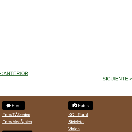
< ANTERIOR
SIGUIENTE >
Foro
Fotos
Foro/TÃ©cnica
XC - Rural
Foro/MecÃ¡nica
Bicicleta
Viajes