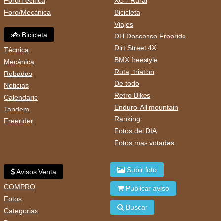
Foro/Técnica
XC - Rural
Foro/Mecánica
Bicicleta
Viajes
Bicicleta
DH Descenso Freeride
Dirt Street 4X
Técnica
BMX freestyle
Mecánica
Ruta, triatlon
Robadas
De todo
Noticias
Retro Bikes
Calendario
Enduro-All mountain
Tandem
Ranking
Freerider
Fotos del DIA
Fotos mas votadas
Subir foto
Avisos Venta
COMPRO
Publicar aviso
Fotos
Buscar
Categorias