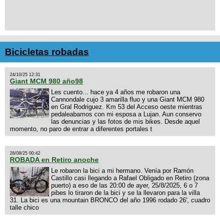
Bicicletas robadas
24/10/25 12:31
Giant MCM 980 año98
Les cuento... hace ya 4 años me robaron una
Cannondale cujo 3 amarilla fluo y una Giant MCM 980
en Gral Rodriguez. Km 53 del Acceso oeste mientras
pedaleabamos con mi esposa a Lujan. Aun conservo
las denuncias y las fotos de mis bikes. Desde aquel
momento, no paro de entrar a diferentes portales t
26/08/25 00:42
ROBADA en Retiro anoche
Le robaron la bici a mi hermano. Venía por Ramón
Castillo casi llegando a Rafael Obligado en Retiro (zona
puerto) a eso de las 20:00 de ayer, 25/8/2025, 6 o 7
pibes lo tiraron de la bici y se la llevaron para la villa
31. La bici es una mountain BRONCO del año 1996 rodado 26', cuadro
talle chico