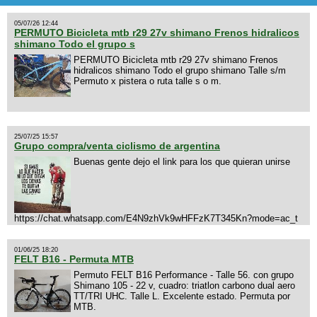
05/07/26 12:44
PERMUTO Bicicleta mtb r29 27v shimano Frenos hidralicos
shimano Todo el grupo s
PERMUTO Bicicleta mtb r29 27v shimano Frenos
hidralicos shimano Todo el grupo shimano Talle s/m
Permuto x pistera o ruta talle s o m.
25/07/25 15:57
Grupo compra/venta ciclismo de argentina
Buenas gente dejo el link para los que quieran unirse
https://chat.whatsapp.com/E4N9zhVk9wHFFzK7T345Kn?mode=ac_t
01/06/25 18:20
FELT B16 - Permuta MTB
Permuto FELT B16 Performance - Talle 56. con grupo
Shimano 105 - 22 v, cuadro: triatlon carbono dual aero
TT/TRI UHC. Talle L. Excelente estado. Permuta por
MTB.