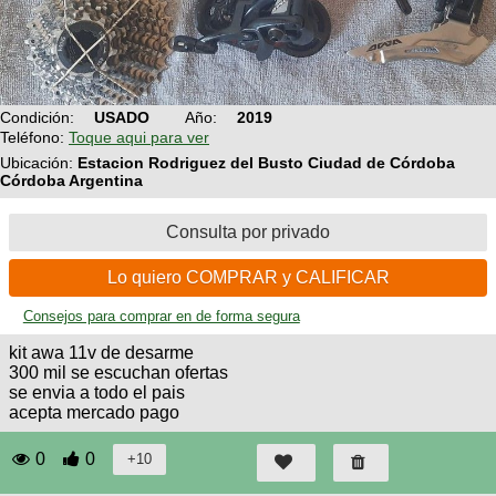
Técnica
BMX
Operadores
COMPRO
de
Mecánica
Últimos
Ruta,
cicloturismo
CANJE
triatlon
Robadas
Buscar
Relatos
Mi
De
Condición:
USADO
Año:
2019
Noticias
de
Reputación
Mis
todo
Teléfono:
Toque aqui para ver
viajes
Amigos
Calendario
Ubicación:
Estacion Rodriguez del Busto Ciudad de Córdoba
Mis
Retro
Córdoba Argentina
Foro
Compras
Actividad
de
de
Enduro
viajes
Mis
Amigos
Consulta por privado
Ventas
Ranking
Lo quiero COMPRAR y CALIFICAR
Consejos para comprar en de forma segura
Fotos
del
kit awa 11v de desarme
DÍA
300 mil se escuchan ofertas
se envia a todo el pais
acepta mercado pago
Fotos
mas
0
0
votadas