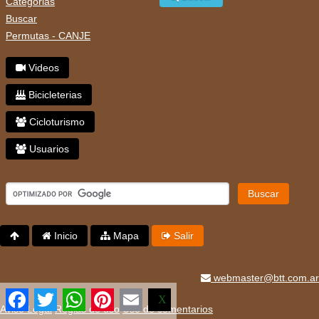
Categorias
Buscar
Permutas - CANJE
Videos
Bicicleterias
Cicloturismo
Usuarios
Buscar
Inicio
Mapa
Salir
webmaster@btt.com.ar
Facebook
Twitter
WhatsApp
Pinterest
Email
X
Aviso Legal
Reglas de uso
Uso de comentarios