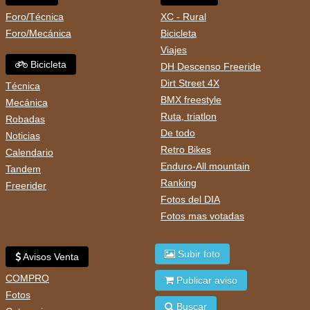
Foro/Técnica
XC - Rural
Foro/Mecánica
Bicicleta
Viajes
Bicicleta
DH Descenso Freeride
Dirt Street 4X
Técnica
BMX freestyle
Mecánica
Ruta, triatlon
Robadas
De todo
Noticias
Retro Bikes
Calendario
Enduro-All mountain
Tandem
Ranking
Freerider
Fotos del DIA
Fotos mas votadas
Subir foto
Avisos Venta
COMPRO
Publicar aviso
Fotos
Buscar