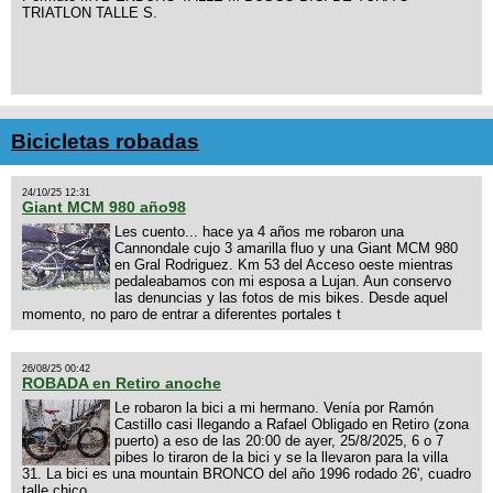
TRIATLON TALLE S.
Bicicletas robadas
24/10/25 12:31
Giant MCM 980 año98
Les cuento... hace ya 4 años me robaron una
Cannondale cujo 3 amarilla fluo y una Giant MCM 980
en Gral Rodriguez. Km 53 del Acceso oeste mientras
pedaleabamos con mi esposa a Lujan. Aun conservo
las denuncias y las fotos de mis bikes. Desde aquel
momento, no paro de entrar a diferentes portales t
26/08/25 00:42
ROBADA en Retiro anoche
Le robaron la bici a mi hermano. Venía por Ramón
Castillo casi llegando a Rafael Obligado en Retiro (zona
puerto) a eso de las 20:00 de ayer, 25/8/2025, 6 o 7
pibes lo tiraron de la bici y se la llevaron para la villa
31. La bici es una mountain BRONCO del año 1996 rodado 26', cuadro
talle chico