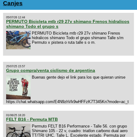
Canjes
05/07/26 12:44
PERMUTO Bicicleta mtb r29 27v shimano Frenos hidralicos
shimano Todo el grupo s
PERMUTO Bicicleta mtb r29 27v shimano Frenos
hidralicos shimano Todo el grupo shimano Talle s/m
Permuto x pistera o ruta talle s o m.
25/07/25 15:57
Grupo compra/venta ciclismo de argentina
Buenas gente dejo el link para los que quieran unirse
https://chat.whatsapp.com/E4N9zhVk9wHFFzK7T345Kn?mode=ac_t
01/06/25 18:20
FELT B16 - Permuta MTB
Permuto FELT B16 Performance - Talle 56. con grupo
Shimano 105 - 22 v, cuadro: triatlon carbono dual aero
TT/TRI UHC. Talle L. Excelente estado. Permuta por