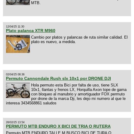
MTB.
12/04/25 11:30
Plato palanca XTR M960
Cambio por platos y palancas de ruta similar calidad. El
plato es nuevo, a medida.
02/04/25 08:36
Permuto Cannondale Rush slx 10x1 por DRONE DJI
Hola permuto esta Bici por falta de uso, tiene SLX
10x1, llantas y frenos LX, Horquilla Axon tope de gama
con bloqueo al manubrio y amortiguador FOX permuto
por drone de la marca Dji, les dejo mi numero al que le
interesa 3434568861 saludos
26/02/25 13:54
PERMUTO MTB ENDURO X BICI DE TRIA O RUTERA
Permuto MTB ENDURO TALLE M BUSCO BICI DE TURA O