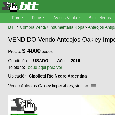
Foro
Foro
Fotos
Avisos Venta
Bicicleterías
Foro
Fotos
BTT
Compra Venta
Indumentaria Ropa
Anteojos Antip
Técnica
VENDIDO Vendo Anteojos Oakley Imp
Avisos
Mecánica
SUBÍ
Ventas
$
4000
tu
Precio:
pesos
foto
Condición:
USADO
Año:
2016
Bicicleterías
SUBÍ
Teléfono:
Toque aqui para ver
Galeria
tu
Bicicletas
aviso
Ubicación:
Cipolletti Río Negro Argentina
XC
Bicicletas
Vendo Anteojos Oakley Impecables, sin uso...!!!!!
Videos
Buscar
Bicicletas
Viajes
Ultimos
Cicloturismo
Tandem
Descenso
Fotos
Freerider
Dirt
Salidas
Usuarios
Categorias