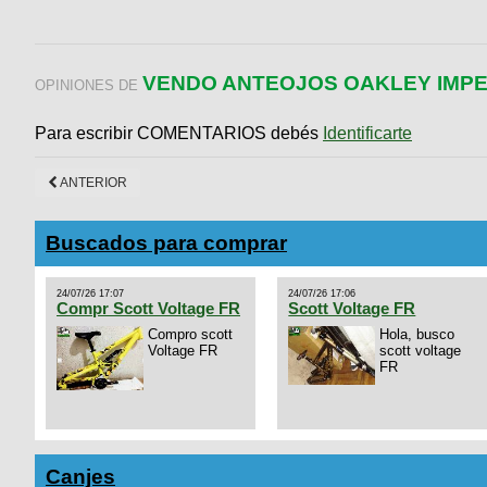
VENDO ANTEOJOS OAKLEY IMP
OPINIONES DE
Para escribir COMENTARIOS debés
Identificarte
ANTERIOR
Buscados para comprar
24/07/26 17:07
24/07/26 17:06
Compr Scott Voltage FR
Scott Voltage FR
Compro scott
Hola, busco
Voltage FR
scott voltage
FR
Canjes