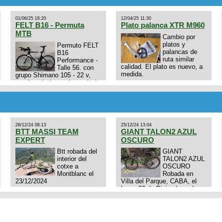
01/06/25 18:20
12/04/25 11:30
FELT B16 - Permuta
Plato palanca XTR M960
MTB
Cambio por
platos y
Permuto FELT
palancas de
B16
ruta similar
Performance -
calidad. El plato es nuevo, a
Talle 56. con
medida.
grupo Shimano 105 - 22 v,
cuadro: triatlon carbono dual
E4N9zhVk9wHFFzK7T345Kn?
aero TT/TRI UHC. Talle L.
Excelente estado. Permuta
por MTB.
26/12/24 08:13
25/12/24 13:04
BTT MASSI TEAM
GIANT TALON2 AZUL
EXPERT
OSCURO
Btt robada del
GIANT
interior del
TALON2 AZUL
cotxe a
OSCURO
Montblanc el
Robada en
23/12/2024
Villa del Parque, CABA, el
lunes 23 de Diciembre a las
11:38 am, hay video del
ladrón. Denuncia policial
realizada.