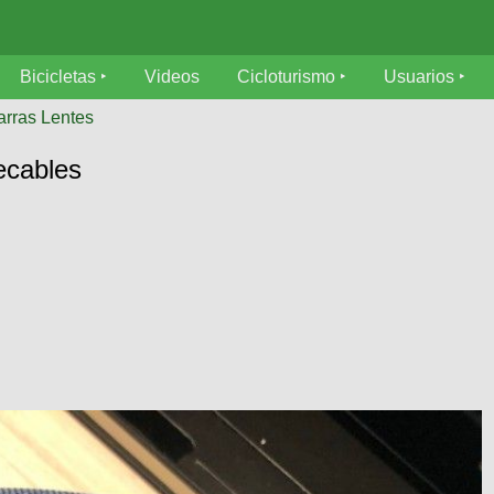
Bicicletas
Videos
Cicloturismo
Usuarios
arras Lentes
ecables