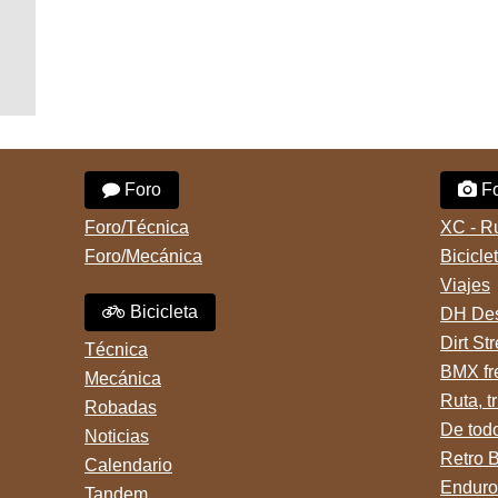
Foro
Fo
Foro/Técnica
XC - R
Foro/Mecánica
Bicicle
Viajes
Bicicleta
DH Des
Dirt St
Técnica
BMX fr
Mecánica
Ruta, tr
Robadas
De tod
Noticias
Retro 
Calendario
Enduro
Tandem