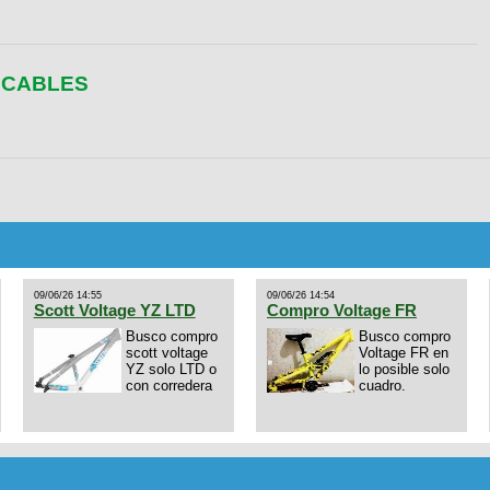
ECABLES
09/06/26 14:55
09/06/26 14:54
Scott Voltage YZ LTD
Compro Voltage FR
Busco compro
Busco compro
scott voltage
Voltage FR en
YZ solo LTD o
lo posible solo
con corredera
cuadro.