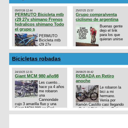
05/07/26 12:44
25/07/25 15:57
PERMUTO Bicicleta mtb
Grupo compra/venta
r29 27v shimano Frenos
ciclismo de argentina
hidralicos shimano Todo
Buenas gente
el grupo s
dejo el link
para los que
PERMUTO
quieran unirse
Bicicleta mtb
r29 27v
shimano
https://chat.whatsapp.com/
Frenos hidralicos shimano
mode=ac_t
Todo el grupo shimano Talle
Bicicletas robadas
s/m Permuto x pistera o ruta
talle s o m.
24/10/25 12:31
26/08/25 00:42
Giant MCM 980 año98
ROBADA en Retiro
anoche
Les cuento...
hace ya 4 años
Le robaron la
me robaron
bici a mi
una
hermano.
Cannondale
Venía por
cujo 3 amarilla fluo y una
Ramón Castillo casi llegando
Giant MCM 980 en Gral
a Rafael Obligado en Retiro
Rodriguez. Km 53 del Acceso
(zona puerto) a eso de las
oeste mientras
20:00 de ayer, 25/8/2025, 6 o
pedaleabamos con mi esposa
7 pibes lo tiraron de la bici y
a Lujan. Aun conservo las
se la llevaron para la villa 31.