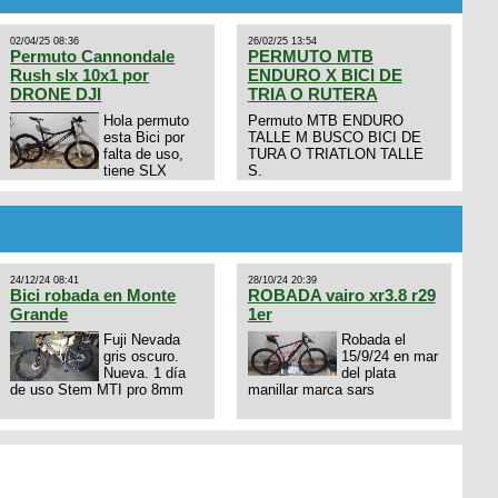
02/04/25 08:36
26/02/25 13:54
Permuto Cannondale
PERMUTO MTB
Rush slx 10x1 por
ENDURO X BICI DE
DRONE DJI
TRIA O RUTERA
Hola permuto
Permuto MTB ENDURO
esta Bici por
TALLE M BUSCO BICI DE
falta de uso,
TURA O TRIATLON TALLE
tiene SLX
S.
10x1, llantas y frenos LX,
Horquilla Axon tope de gama
con bloqueo al manubrio y
amortiguador FOX permuto
por drone de la marca Dji, les
dejo mi numero al que le
24/12/24 08:41
28/10/24 20:39
interesa 3434568861 saludos
Bici robada en Monte
ROBADA vairo xr3.8 r29
Grande
1er
Fuji Nevada
Robada el
gris oscuro.
15/9/24 en mar
Nueva. 1 día
del plata
de uso Stem MTI pro 8mm
manillar marca sars