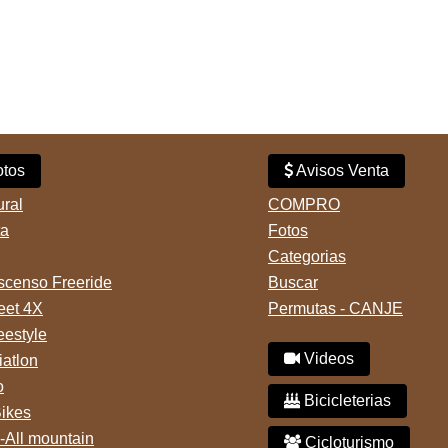
tos
Avisos Venta
ural
COMPRO
ta
Fotos
Categorias
censo Freeride
Buscar
reet 4X
Permutas - CANJE
eestyle
Videos
iatlon
o
Bicicleterias
Bikes
-All mountain
Cicloturismo