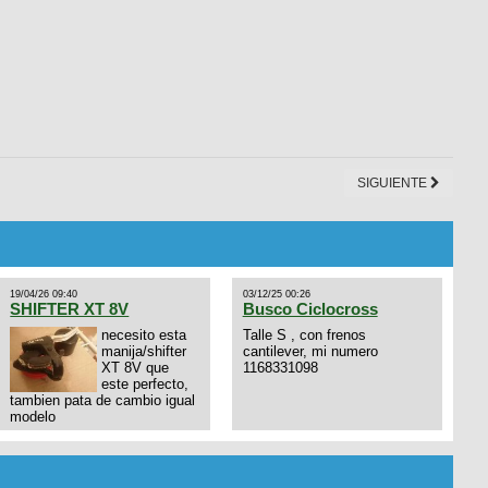
SIGUIENTE
19/04/26 09:40
03/12/25 00:26
SHIFTER XT 8V
Busco Ciclocross
necesito esta
Talle S , con frenos
manija/shifter
cantilever, mi numero
XT 8V que
1168331098
este perfecto,
tambien pata de cambio igual
modelo