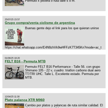
Permuto x pistera o ruta talle s o m.
25/07/25 15:57
Grupo compra/venta ciclismo de argentina
Buenas gente dejo el link para los que quieran unirse
https://chat.whatsapp.com/E4N9zhVk9wHFFzK7T345Kn?mode=ac_t
01/06/25 18:20
FELT B16 - Permuta MTB
Permuto FELT B16 Performance - Talle 56. con grupo
Shimano 105 - 22 v, cuadro: triatlon carbono dual aero
TT/TRI UHC. Talle L. Excelente estado. Permuta por
MTB.
12/04/25 11:30
Plato palanca XTR M960
Cambio por platos y palancas de ruta similar calidad. El