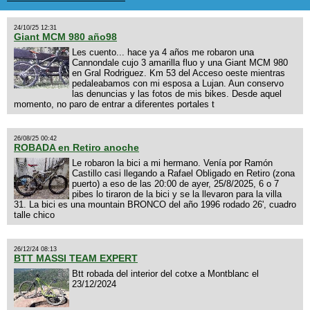
24/10/25 12:31
Giant MCM 980 año98
Les cuento... hace ya 4 años me robaron una
Cannondale cujo 3 amarilla fluo y una Giant MCM 980
en Gral Rodriguez. Km 53 del Acceso oeste mientras
pedaleabamos con mi esposa a Lujan. Aun conservo
las denuncias y las fotos de mis bikes. Desde aquel
momento, no paro de entrar a diferentes portales t
26/08/25 00:42
ROBADA en Retiro anoche
Le robaron la bici a mi hermano. Venía por Ramón
Castillo casi llegando a Rafael Obligado en Retiro (zona
puerto) a eso de las 20:00 de ayer, 25/8/2025, 6 o 7
pibes lo tiraron de la bici y se la llevaron para la villa
31. La bici es una mountain BRONCO del año 1996 rodado 26', cuadro
talle chico
26/12/24 08:13
BTT MASSI TEAM EXPERT
Btt robada del interior del cotxe a Montblanc el
23/12/2024