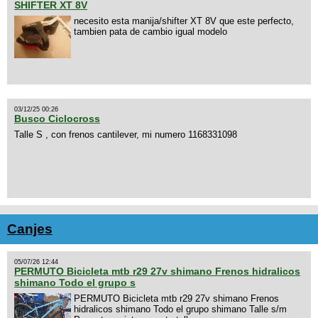
SHIFTER XT 8V
necesito esta manija/shifter XT 8V que este perfecto,
tambien pata de cambio igual modelo
03/12/25 00:26
Busco Ciclocross
Talle S , con frenos cantilever, mi numero 1168331098
Canjes
05/07/26 12:44
PERMUTO Bicicleta mtb r29 27v shimano Frenos hidralicos
shimano Todo el grupo s
PERMUTO Bicicleta mtb r29 27v shimano Frenos
hidralicos shimano Todo el grupo shimano Talle s/m