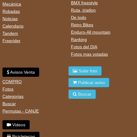
BMX freestyle
Mecánica
Ruta, triatlon
Robadas
De todo
Noticias
Retro Bikes
Calendario
Enduro-All mountain
Tandem
Ranking
Freerider
Fotos del DIA
Fotos mas votadas
Subir foto
Avisos Venta
COMPRO
Publicar aviso
Fotos
Buscar
Categorias
Buscar
Permutas - CANJE
Videos
Bicicleterias