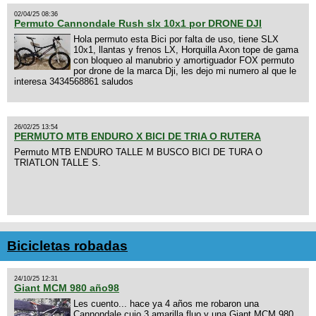
02/04/25 08:36
Permuto Cannondale Rush slx 10x1 por DRONE DJI
Hola permuto esta Bici por falta de uso, tiene SLX
10x1, llantas y frenos LX, Horquilla Axon tope de gama
con bloqueo al manubrio y amortiguador FOX permuto
por drone de la marca Dji, les dejo mi numero al que le
interesa 3434568861 saludos
26/02/25 13:54
PERMUTO MTB ENDURO X BICI DE TRIA O RUTERA
Permuto MTB ENDURO TALLE M BUSCO BICI DE TURA O
TRIATLON TALLE S.
Bicicletas robadas
24/10/25 12:31
Giant MCM 980 año98
Les cuento... hace ya 4 años me robaron una
Cannondale cujo 3 amarilla fluo y una Giant MCM 980