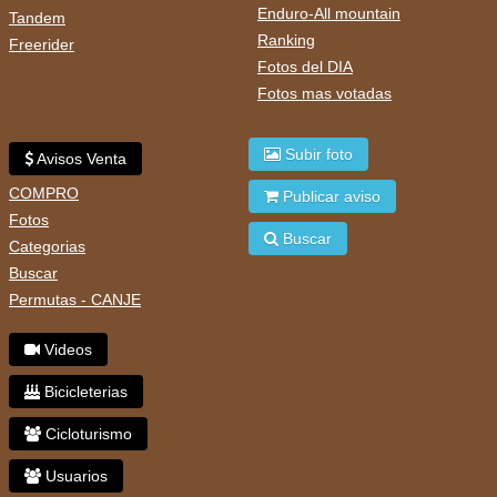
Enduro-All mountain
Tandem
Ranking
Freerider
Fotos del DIA
Fotos mas votadas
Subir foto
Avisos Venta
COMPRO
Publicar aviso
Fotos
Buscar
Categorias
Buscar
Permutas - CANJE
Videos
Bicicleterias
Cicloturismo
Usuarios