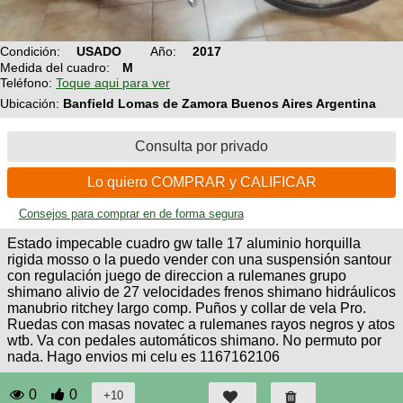
Técnica
BMX
Operadores
COMPRO
de
Mecánica
Últimos
Ruta,
Condición:
USADO
Año:
2017
cicloturismo
CANJE
triatlon
Medida del cuadro:
M
Robadas
Buscar
Teléfono:
Toque aqui para ver
Relatos
Mi
De
Noticias
de
Ubicación:
Banfield Lomas de Zamora Buenos Aires Argentina
Reputación
Mis
todo
viajes
Amigos
Calendario
Mis
Retro
Consulta por privado
Foro
Compras
Actividad
de
de
Enduro
viajes
Lo quiero COMPRAR y CALIFICAR
Mis
Amigos
Ventas
Consejos para comprar en de forma segura
Ranking
Estado impecable cuadro gw talle 17 aluminio horquilla
rigida mosso o la puedo vender con una suspensión santour
Fotos
con regulación juego de direccion a rulemanes grupo
del
shimano alivio de 27 velocidades frenos shimano hidráulicos
DÍA
manubrio ritchey largo comp. Puños y collar de vela Pro.
Ruedas con masas novatec a rulemanes rayos negros y atos
wtb. Va con pedales automáticos shimano. No permuto por
Fotos
nada. Hago envios mi celu es 1167162106
mas
votadas
0
0