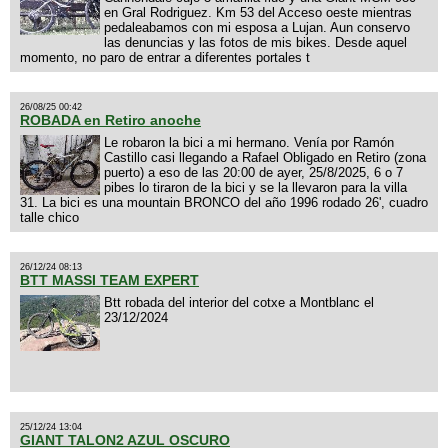
en Gral Rodriguez. Km 53 del Acceso oeste mientras
pedaleabamos con mi esposa a Lujan. Aun conservo
las denuncias y las fotos de mis bikes. Desde aquel
momento, no paro de entrar a diferentes portales t
26/08/25 00:42
ROBADA en Retiro anoche
Le robaron la bici a mi hermano. Venía por Ramón
Castillo casi llegando a Rafael Obligado en Retiro (zona
puerto) a eso de las 20:00 de ayer, 25/8/2025, 6 o 7
pibes lo tiraron de la bici y se la llevaron para la villa
31. La bici es una mountain BRONCO del año 1996 rodado 26', cuadro
talle chico
26/12/24 08:13
BTT MASSI TEAM EXPERT
Btt robada del interior del cotxe a Montblanc el
23/12/2024
25/12/24 13:04
GIANT TALON2 AZUL OSCURO