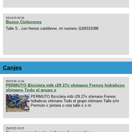
03/12/25 00:26
Busco Ciclocross
Talle S , con frenos cantilever, mi numero 1168331098
Canjes
05/07/26 12:44
PERMUTO Bicicleta mtb r29 27v shimano Frenos hidralicos
shimano Todo el grupo s
PERMUTO Bicicleta mtb r29 27v shimano Frenos
hidralicos shimano Todo el grupo shimano Talle s/m
Permuto x pistera o ruta talle s o m.
25/07/25 15:57