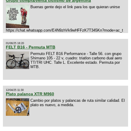
Grupo compra/venta ciclismo de argentina
Buenas gente dejo el link para los que quieran unirse
https://chat.whatsapp.com/E4N9zhVk9wHFFzK7T345Kn?mode=ac_t
01/06/25 18:20
FELT B16 - Permuta MTB
Permuto FELT B16 Performance - Talle 56. con grupo
Shimano 105 - 22 v, cuadro: triatlon carbono dual aero
TT/TRI UHC. Talle L. Excelente estado. Permuta por
MTB.
12/04/25 11:30
Plato palanca XTR M960
Cambio por platos y palancas de ruta similar calidad. El
plato es nuevo, a medida.