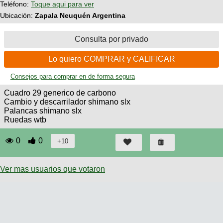
Teléfono:
Toque aqui para ver
Técnica
BMX
Operadores
COMPRO
Ubicación:
Zapala Neuquén Argentina
de
Mecánica
Últimos
Ruta,
cicloturismo
CANJE
triatlon
Robadas
Consulta por privado
Buscar
Relatos
Mi
De
Noticias
de
Reputación
Mis
Lo quiero COMPRAR y CALIFICAR
todo
viajes
Amigos
Calendario
Mis
Consejos para comprar en de forma segura
Retro
Foro
Compras
Actividad
de
Cuadro 29 generico de carbono
de
Enduro
viajes
Mis
Cambio y descarrilador shimano slx
Amigos
Ventas
Palancas shimano slx
Ruedas wtb
Ranking
0
0
Fotos
del
DÍA
Ver mas usuarios que votaron
Fotos
mas
votadas