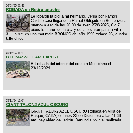
26/08/25 00:42
ROBADA en Retiro anoche
Le robaron la bici a mi hermano. Venía por Ramón
Castillo casi llegando a Rafael Obligado en Retiro (zona
puerto) a eso de las 20:00 de ayer, 25/8/2025, 6 o 7
pibes lo tiraron de la bici y se la llevaron para la villa
31. La bici es una mountain BRONCO del año 1996 rodado 26', cuadro
talle chico
26/12/24 08:13
BTT MASSI TEAM EXPERT
Btt robada del interior del cotxe a Montblanc el
23/12/2024
25/12/24 13:04
GIANT TALON2 AZUL OSCURO
GIANT TALON2 AZUL OSCURO Robada en Villa del
Parque, CABA, el lunes 23 de Diciembre a las 11:38
am, hay video del ladrón. Denuncia policial realizada.