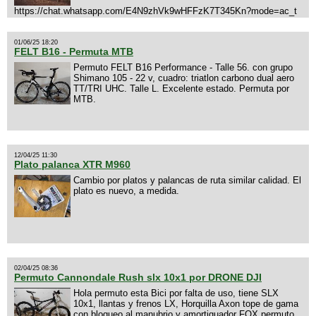
https://chat.whatsapp.com/E4N9zhVk9wHFFzK7T345Kn?mode=ac_t
01/06/25 18:20
FELT B16 - Permuta MTB
Permuto FELT B16 Performance - Talle 56. con grupo
Shimano 105 - 22 v, cuadro: triatlon carbono dual aero
TT/TRI UHC. Talle L. Excelente estado. Permuta por
MTB.
12/04/25 11:30
Plato palanca XTR M960
Cambio por platos y palancas de ruta similar calidad. El
plato es nuevo, a medida.
02/04/25 08:36
Permuto Cannondale Rush slx 10x1 por DRONE DJI
Hola permuto esta Bici por falta de uso, tiene SLX
10x1, llantas y frenos LX, Horquilla Axon tope de gama
con bloqueo al manubrio y amortiguador FOX permuto