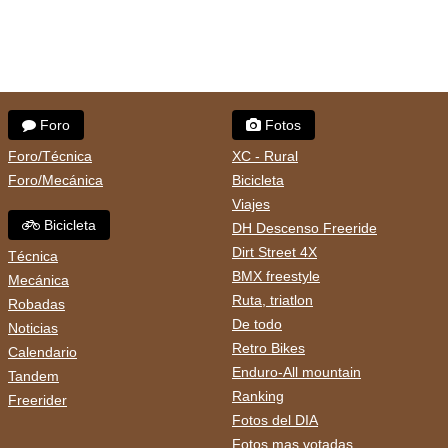
Foro
Fotos
Foro/Técnica
XC - Rural
Foro/Mecánica
Bicicleta
Viajes
Bicicleta
DH Descenso Freeride
Dirt Street 4X
Técnica
BMX freestyle
Mecánica
Ruta, triatlon
Robadas
De todo
Noticias
Retro Bikes
Calendario
Enduro-All mountain
Tandem
Ranking
Freerider
Fotos del DIA
Fotos mas votadas