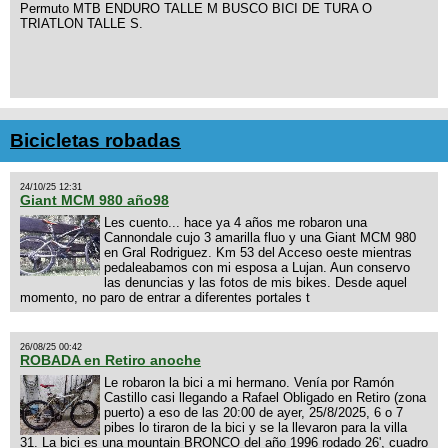
Permuto MTB ENDURO TALLE M BUSCO BICI DE TURA O
TRIATLON TALLE S.
Bicicletas robadas
24/10/25 12:31
Giant MCM 980 año98
Les cuento... hace ya 4 años me robaron una
Cannondale cujo 3 amarilla fluo y una Giant MCM 980
en Gral Rodriguez. Km 53 del Acceso oeste mientras
pedaleabamos con mi esposa a Lujan. Aun conservo
las denuncias y las fotos de mis bikes. Desde aquel
momento, no paro de entrar a diferentes portales t
26/08/25 00:42
ROBADA en Retiro anoche
Le robaron la bici a mi hermano. Venía por Ramón
Castillo casi llegando a Rafael Obligado en Retiro (zona
puerto) a eso de las 20:00 de ayer, 25/8/2025, 6 o 7
pibes lo tiraron de la bici y se la llevaron para la villa
31. La bici es una mountain BRONCO del año 1996 rodado 26', cuadro