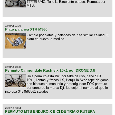
TT/TRI UHC. Talle L. Excelente estado. Permuta por
MTB.
12/04/25 11:30
Plato palanca XTR M960
Cambio por platos y palancas de ruta similar calidad. El
plato es nuevo, a medida.
02/04/25 08:36
Permuto Cannondale Rush slx 10x1 por DRONE DJI
Hola permuto esta Bici por falta de uso, tiene SLX
10x1, llantas y frenos LX, Horquilla Axon tope de gama
con bloqueo al manubrio y amortiguador FOX permuto
por drone de la marca Dji, les dejo mi numero al que le
interesa 3434568861 saludos
26/02/25 13:54
PERMUTO MTB ENDURO X BICI DE TRIA O RUTERA