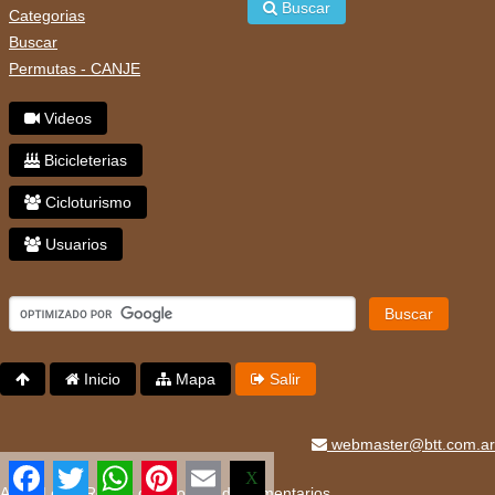
Buscar
Categorias
Buscar
Permutas - CANJE
Videos
Bicicleterias
Cicloturismo
Usuarios
Buscar
Inicio
Mapa
Salir
webmaster@btt.com.ar
Facebook
Twitter
WhatsApp
Pinterest
Email
X
Aviso Legal
Reglas de uso
Uso de comentarios