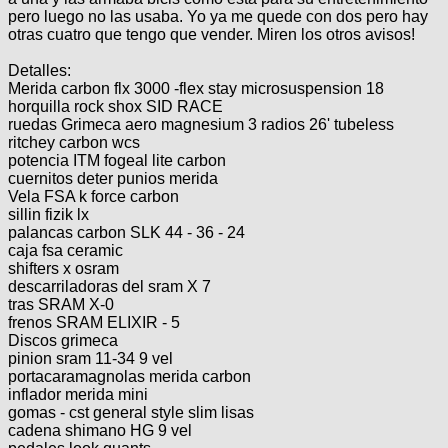
pero luego no las usaba. Yo ya me quede con dos pero hay
otras cuatro que tengo que vender. Miren los otros avisos!
Detalles:
Merida carbon flx 3000 -flex stay microsuspension 18
horquilla rock shox SID RACE
ruedas Grimeca aero magnesium 3 radios 26' tubeless
ritchey carbon wcs
potencia ITM fogeal lite carbon
cuernitos deter punios merida
Vela FSA k force carbon
sillin fizik lx
palancas carbon SLK 44 - 36 - 24
caja fsa ceramic
shifters x osram
descarriladoras del sram X 7
tras SRAM X-0
frenos SRAM ELIXIR - 5
Discos grimeca
pinion sram 11-34 9 vel
portacaramagnolas merida carbon
inflador merida mini
gomas - cst general style slim lisas
cadena shimano HG 9 vel