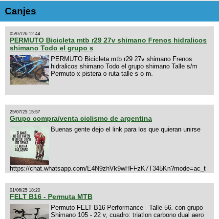
Canjes
05/07/26 12:44
PERMUTO Bicicleta mtb r29 27v shimano Frenos hidralicos
shimano Todo el grupo s
PERMUTO Bicicleta mtb r29 27v shimano Frenos
hidralicos shimano Todo el grupo shimano Talle s/m
Permuto x pistera o ruta talle s o m.
25/07/25 15:57
Grupo compra/venta ciclismo de argentina
Buenas gente dejo el link para los que quieran unirse
https://chat.whatsapp.com/E4N9zhVk9wHFFzK7T345Kn?mode=ac_t
01/06/25 18:20
FELT B16 - Permuta MTB
Permuto FELT B16 Performance - Talle 56. con grupo
Shimano 105 - 22 v, cuadro: triatlon carbono dual aero