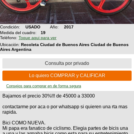
Condición:
USADO
Año:
2017
Medida del cuadro:
19
Teléfono:
Toque aqui para ver
Ubicación:
Recoleta Ciudad de Buenos Aires Ciudad de Buenos
Aires Argentina
Consulta por privado
Lo quiero COMPRAR y CALIFICAR
Consejos para comprar en de forma segura
Bajamos el precio 30%!!! de 45000 a 33000
contactarme por aca o por whatsapp si quieren una rta mas
rapida.
Bici COMO NUEVA.
Mi papa era fanatico de ciclismo. Elegia partes de bicis una
a una y las armaba bicis como esta para su entretenimiento