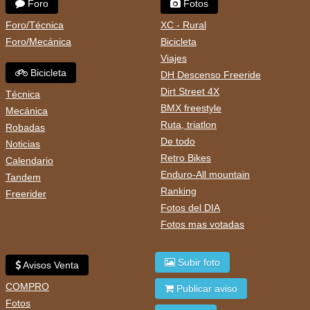
Foro
Fotos
Foro/Técnica
XC - Rural
Foro/Mecánica
Bicicleta
Viajes
Bicicleta
DH Descenso Freeride
Dirt Street 4X
Técnica
BMX freestyle
Mecánica
Ruta, triatlon
Robadas
De todo
Noticias
Retro Bikes
Calendario
Enduro-All mountain
Tandem
Ranking
Freerider
Fotos del DIA
Fotos mas votadas
Subir foto
Avisos Venta
COMPRO
Publicar aviso
Fotos