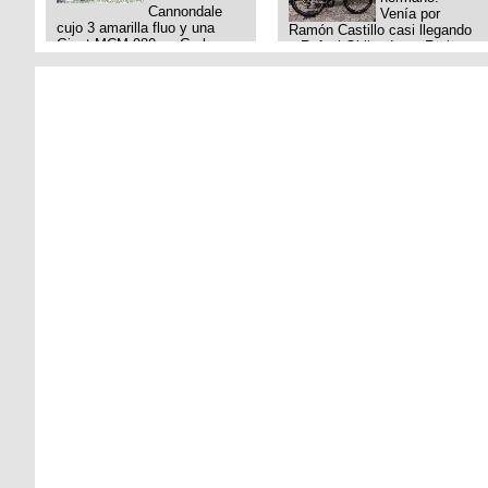
Cannondale
Venía por
cujo 3 amarilla fluo y una
Ramón Castillo casi llegando
Giant MCM 980 en Gral
a Rafael Obligado en Retiro
Rodriguez. Km 53 del Acceso
(zona puerto) a eso de las
oeste mientras
20:00 de ayer, 25/8/2025, 6 o
pedaleabamos con mi esposa
7 pibes lo tiraron de la bici y
a Lujan. Aun conservo las
se la llevaron para la villa 31.
denuncias y las fotos de mis
La bici es una mountain
bikes. Desde aquel momento,
BRONCO del año 1996
no paro de entrar a diferentes
rodado 26', cuadro talle chico
portales t