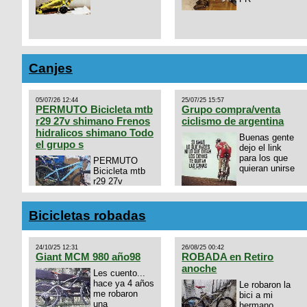
Canjes
05/07/26 12:44
25/07/25 15:57
PERMUTO Bicicleta mtb
Grupo compra/venta
r29 27v shimano Frenos
ciclismo de argentina
hidralicos shimano Todo
Buenas gente
el grupo s
dejo el link
para los que
PERMUTO
quieran unirse
Bicicleta mtb
r29 27v
shimano
https://chat.whatsapp.com/
Frenos hidralicos shimano
mode=ac_t
Todo el grupo shimano Talle
Bicicletas robadas
s/m Permuto x pistera o ruta
talle s o m.
24/10/25 12:31
26/08/25 00:42
Giant MCM 980 año98
ROBADA en Retiro
anoche
Les cuento...
hace ya 4 años
Le robaron la
me robaron
bici a mi
una
hermano.