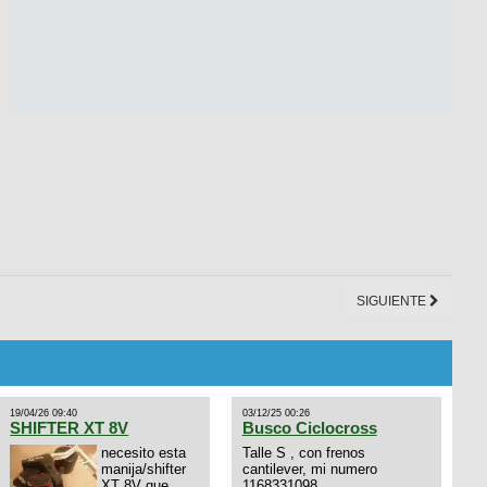
SIGUIENTE
19/04/26 09:40
03/12/25 00:26
SHIFTER XT 8V
Busco Ciclocross
necesito esta
Talle S , con frenos
manija/shifter
cantilever, mi numero
XT 8V que
1168331098