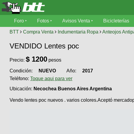
Foro
Foro
Fotos
Avisos Venta
Bicicleterías
Foro
Fotos
BTT
Compra Venta
Indumentaria Ropa
Anteojos Antip
Técnica
VENDIDO Lentes poc
Avisos
Mecánica
SUBÍ
Ventas
$
1200
tu
Precio:
pesos
foto
Condición:
NUEVO
Año:
2017
Bicicleterías
SUBÍ
Teléfono:
Toque aqui para ver
Galeria
tu
Bicicletas
aviso
Ubicación:
Necochea Buenos Aires Argentina
XC
Bicicletas
Vendo lentes poc nuevos . varios colores.Aceptó mercado
Videos
Buscar
Bicicletas
Viajes
Ultimos
Cicloturismo
Tandem
Descenso
Fotos
Freerider
Dirt
Salidas
Usuarios
Categorias