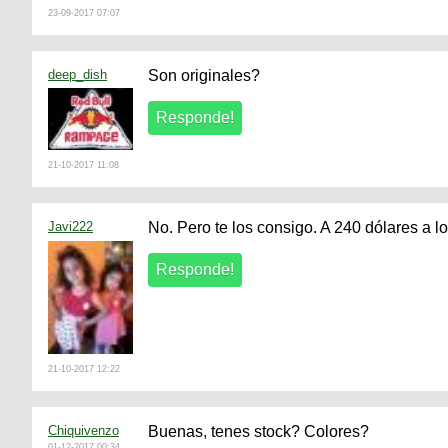
23-09-2017 07:07
deep_dish
Son originales?
21-10-2017 11:08
Javi222
No. Pero te los consigo. A 240 dólares a lo
21-10-2017 12:22
Chiquivenzo
Buenas, tenes stock? Colores?
01-12-2017 00:34