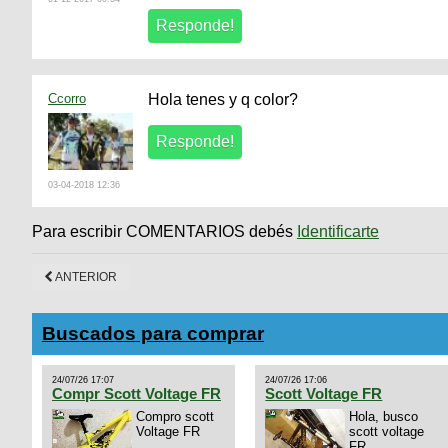
Ccorro
Hola tenes y q color?
03-04-2018 12:36
Para escribir COMENTARIOS debés
Identificarte
ANTERIOR
Buscados para comprar
24/07/26 17:07
24/07/26 17:06
Compr Scott Voltage FR
Scott Voltage FR
Compro scott
Hola, busco
Voltage FR
scott voltage
FR