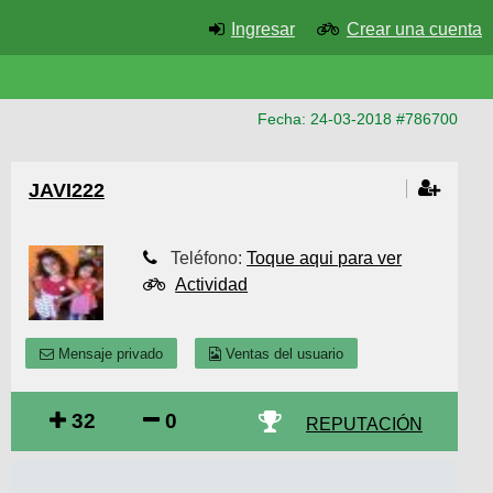
Ingresar
Crear una cuenta
Fecha: 24-03-2018 #786700
JAVI222
Teléfono:
Toque aqui para ver
Actividad
Mensaje privado
Ventas del usuario
32
0
REPUTACIÓN