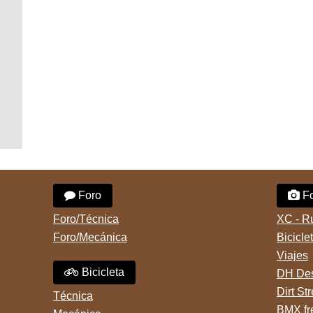
Foro
Fo
Foro/Técnica
XC - R
Foro/Mecánica
Bicicle
Viajes
Bicicleta
DH Des
Dirt St
Técnica
BMX fr