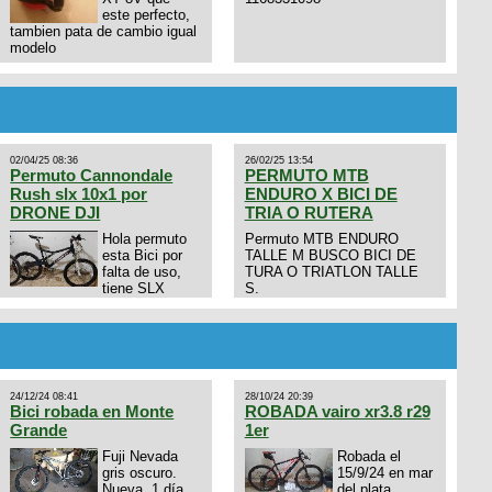
este perfecto,
tambien pata de cambio igual
modelo
02/04/25 08:36
26/02/25 13:54
Permuto Cannondale
PERMUTO MTB
Rush slx 10x1 por
ENDURO X BICI DE
DRONE DJI
TRIA O RUTERA
Hola permuto
Permuto MTB ENDURO
esta Bici por
TALLE M BUSCO BICI DE
falta de uso,
TURA O TRIATLON TALLE
tiene SLX
S.
10x1, llantas y frenos LX,
Horquilla Axon tope de gama
con bloqueo al manubrio y
amortiguador FOX permuto
por drone de la marca Dji, les
dejo mi numero al que le
24/12/24 08:41
28/10/24 20:39
interesa 3434568861 saludos
Bici robada en Monte
ROBADA vairo xr3.8 r29
Grande
1er
Fuji Nevada
Robada el
gris oscuro.
15/9/24 en mar
Nueva. 1 día
del plata