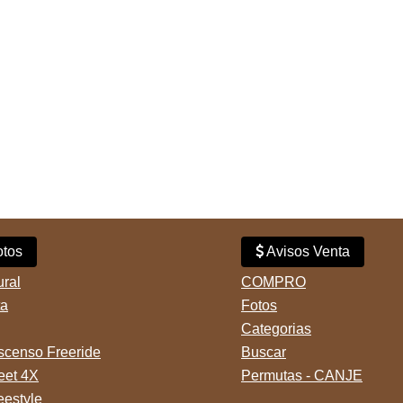
tos
Avisos Venta
ural
COMPRO
ta
Fotos
Categorias
censo Freeride
Buscar
reet 4X
Permutas - CANJE
eestyle