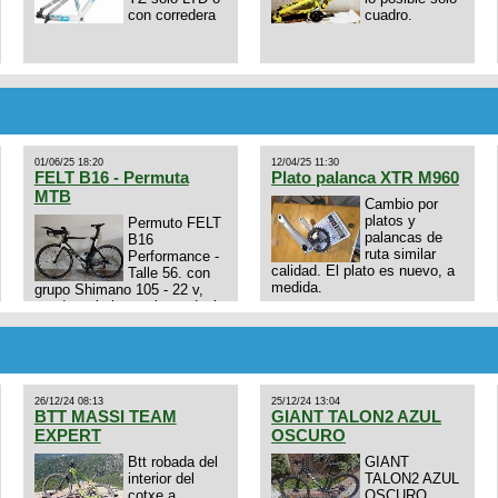
con corredera
cuadro.
01/06/25 18:20
12/04/25 11:30
FELT B16 - Permuta
Plato palanca XTR M960
MTB
Cambio por
platos y
Permuto FELT
palancas de
B16
ruta similar
Performance -
calidad. El plato es nuevo, a
Talle 56. con
medida.
grupo Shimano 105 - 22 v,
cuadro: triatlon carbono dual
E4N9zhVk9wHFFzK7T345Kn?
aero TT/TRI UHC. Talle L.
Excelente estado. Permuta
por MTB.
26/12/24 08:13
25/12/24 13:04
BTT MASSI TEAM
GIANT TALON2 AZUL
EXPERT
OSCURO
Btt robada del
GIANT
interior del
TALON2 AZUL
cotxe a
OSCURO