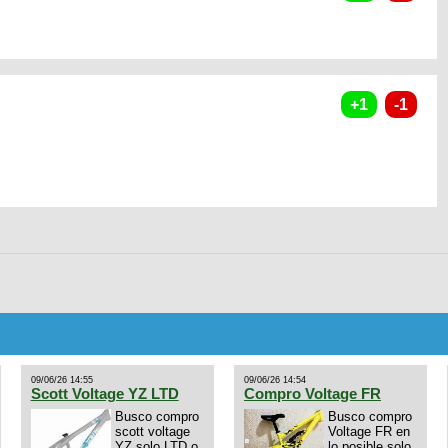
09/06/26 14:55
09/06/26 14:54
Scott Voltage YZ LTD
Compro Voltage FR
Busco compro
Busco compro
scott voltage
Voltage FR en
YZ solo LTD o
lo posible solo