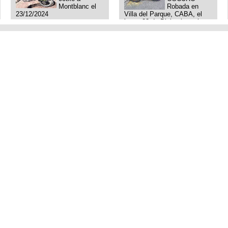
Montblanc el
Robada en
23/12/2024
Villa del Parque, CABA, el
lunes 23 de Diciembre a las
11:38 am, hay video del
ladrón. Denuncia policial
realizada.