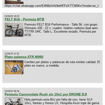
https://chat.whatsapp.com/E4N9zhVk9wHFFzK7T345Kn?mode=ac_t
01/06/25 18:20
FELT B16 - Permuta MTB
Permuto FELT B16 Performance - Talle 56. con grupo
Shimano 105 - 22 v, cuadro: triatlon carbono dual aero
TT/TRI UHC. Talle L. Excelente estado. Permuta por
MTB.
12/04/25 11:30
Plato palanca XTR M960
Cambio por platos y palancas de ruta similar calidad. El
plato es nuevo, a medida.
02/04/25 08:36
Permuto Cannondale Rush slx 10x1 por DRONE DJI
Hola permuto esta Bici por falta de uso, tiene SLX
10x1, llantas y frenos LX, Horquilla Axon tope de gama