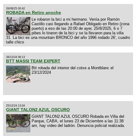
26/08/25 00:42
ROBADA en Retiro anoche
Le robaron la bici a mi hermano. Venía por Ramón
Castillo casi llegando a Rafael Obligado en Retiro (zona
puerto) a eso de las 20:00 de ayer, 25/8/2025, 6 o 7
pibes lo tiraron de la bici y se la llevaron para la villa
31. La bici es una mountain BRONCO del año 1996 rodado 26', cuadro
talle chico
26/12/24 08:13
BTT MASSI TEAM EXPERT
Btt robada del interior del cotxe a Montblanc el
23/12/2024
25/12/24 13:04
GIANT TALON2 AZUL OSCURO
GIANT TALON2 AZUL OSCURO Robada en Villa del
Parque, CABA, el lunes 23 de Diciembre a las 11:38
am, hay video del ladrón. Denuncia policial realizada.