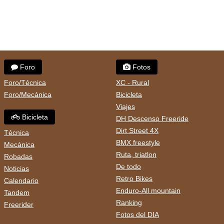
Foro
Fotos
Foro/Técnica
XC - Rural
Foro/Mecánica
Bicicleta
Viajes
Bicicleta
DH Descenso Freeride
Dirt Street 4X
Técnica
BMX freestyle
Mecánica
Ruta, triatlon
Robadas
De todo
Noticias
Retro Bikes
Calendario
Enduro-All mountain
Tandem
Ranking
Freerider
Fotos del DIA