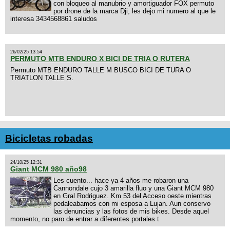
con bloqueo al manubrio y amortiguador FOX permuto
por drone de la marca Dji, les dejo mi numero al que le
interesa 3434568861 saludos
26/02/25 13:54
PERMUTO MTB ENDURO X BICI DE TRIA O RUTERA
Permuto MTB ENDURO TALLE M BUSCO BICI DE TURA O
TRIATLON TALLE S.
Bicicletas robadas
24/10/25 12:31
Giant MCM 980 año98
Les cuento... hace ya 4 años me robaron una
Cannondale cujo 3 amarilla fluo y una Giant MCM 980
en Gral Rodriguez. Km 53 del Acceso oeste mientras
pedaleabamos con mi esposa a Lujan. Aun conservo
las denuncias y las fotos de mis bikes. Desde aquel
momento, no paro de entrar a diferentes portales t