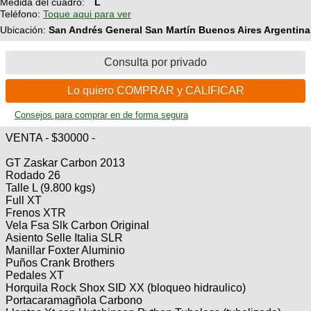
Medida del cuadro:
L
Teléfono:
Toque aqui para ver
Ubicación:
San Andrés General San Martín Buenos Aires Argentina
Consulta por privado
Lo quiero COMPRAR y CALIFICAR
Consejos para comprar en de forma segura
VENTA - $30000 -
GT Zaskar Carbon 2013
Rodado 26
Talle L (9.800 kgs)
Full XT
Frenos XTR
Vela Fsa Slk Carbon Original
Asiento Selle Italia SLR
Manillar Foxter Aluminio
Puños Crank Brothers
Pedales XT
Horquila Rock Shox SID XX (bloqueo hidraulico)
Portacaramagñola Carbono