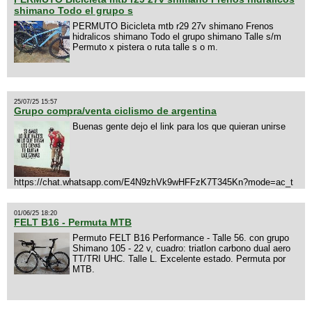
shimano Todo el grupo s
PERMUTO Bicicleta mtb r29 27v shimano Frenos
hidralicos shimano Todo el grupo shimano Talle s/m
Permuto x pistera o ruta talle s o m.
25/07/25 15:57
Grupo compra/venta ciclismo de argentina
Buenas gente dejo el link para los que quieran unirse
https://chat.whatsapp.com/E4N9zhVk9wHFFzK7T345Kn?mode=ac_t
01/06/25 18:20
FELT B16 - Permuta MTB
Permuto FELT B16 Performance - Talle 56. con grupo
Shimano 105 - 22 v, cuadro: triatlon carbono dual aero
TT/TRI UHC. Talle L. Excelente estado. Permuta por
MTB.