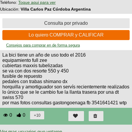
Teléfono:
Toque aqui para ver
Técnica
BMX
Operadores
COMPRO
Ubicación:
Villa Carlos Paz Córdoba Argentina
de
Mecánica
Últimos
Ruta,
cicloturismo
CANJE
triatlon
Robadas
Consulta por privado
Buscar
Relatos
Mi
De
Noticias
de
Reputación
Mis
Lo quiero COMPRAR y CALIFICAR
todo
viajes
Amigos
Calendario
Mis
Consejos para comprar en de forma segura
Retro
Foro
Compras
Actividad
de
La bici tiene un año de uso todo el 2016
de
Enduro
viajes
Mis
equipamiento full zee
Amigos
Ventas
cubiertas maxxis tubelizadas
se va con dos resorte 550 y 450
Ranking
fusible de repuesto
pedales con trabas shimano dx
horquilla y amortiguador son servís recientemente realizados
Fotos
lo único que se le cambio fue la llanta trasera por una dt
del
swiss 570
DÍA
por mas fotos consultas gastongoenaga fb 3541641421 wtp
Fotos
0
0
mas
votadas
Ver mas usuarios que votaron