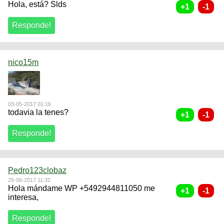
Hola, está? Slds
nico15m
03-05-2017 01:16
todavia la tenes?
Pedro123clobaz
25-06-2017 11:32
Hola mándame WP +5492944811050 me
interesa,