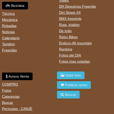
Viajes
Bicicleta
DH Descenso Freeride
Dirt Street 4X
Técnica
BMX freestyle
Mecánica
Ruta, triatlon
Robadas
De todo
Noticias
Retro Bikes
Calendario
Enduro-All mountain
Tandem
Ranking
Freerider
Fotos del DIA
Fotos mas votadas
Subir foto
Avisos Venta
COMPRO
Publicar aviso
Fotos
Buscar
Categorias
Buscar
Permutas - CANJE