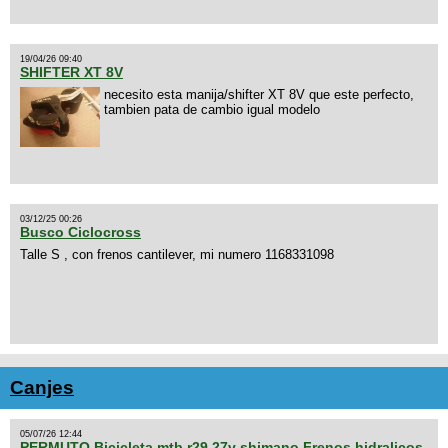
19/04/26 09:40
SHIFTER XT 8V
necesito esta manija/shifter XT 8V que este perfecto,
tambien pata de cambio igual modelo
03/12/25 00:26
Busco Ciclocross
Talle S , con frenos cantilever, mi numero 1168331098
Canjes
05/07/26 12:44
PERMUTO Bicicleta mtb r29 27v shimano Frenos hidralicos