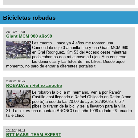
Bicicletas robadas
24/10/25 12:31
Giant MCM 980 año98
Les cuento... hace ya 4 años me robaron una
Cannondale cujo 3 amarilla fluo y una Giant MCM 980
en Gral Rodriguez. Km 53 del Acceso oeste mientras
pedaleabamos con mi esposa a Lujan. Aun conservo
las denuncias y las fotos de mis bikes. Desde aquel
momento, no paro de entrar a diferentes portales t
26/08/25 00:42
ROBADA en Retiro anoche
Le robaron la bici a mi hermano. Venía por Ramón
Castillo casi llegando a Rafael Obligado en Retiro (zona
puerto) a eso de las 20:00 de ayer, 25/8/2025, 6 o 7
pibes lo tiraron de la bici y se la llevaron para la villa
31. La bici es una mountain BRONCO del año 1996 rodado 26', cuadro
talle chico
26/12/24 08:13
BTT MASSI TEAM EXPERT