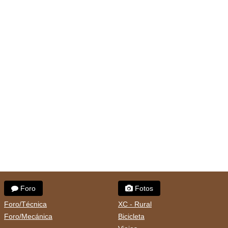
Foro
Fotos
Foro/Técnica
XC - Rural
Foro/Mecánica
Bicicleta