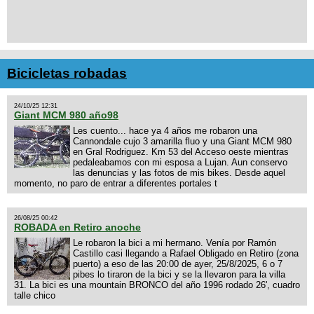
Bicicletas robadas
24/10/25 12:31
Giant MCM 980 año98
Les cuento... hace ya 4 años me robaron una
Cannondale cujo 3 amarilla fluo y una Giant MCM 980
en Gral Rodriguez. Km 53 del Acceso oeste mientras
pedaleabamos con mi esposa a Lujan. Aun conservo
las denuncias y las fotos de mis bikes. Desde aquel
momento, no paro de entrar a diferentes portales t
26/08/25 00:42
ROBADA en Retiro anoche
Le robaron la bici a mi hermano. Venía por Ramón
Castillo casi llegando a Rafael Obligado en Retiro (zona
puerto) a eso de las 20:00 de ayer, 25/8/2025, 6 o 7
pibes lo tiraron de la bici y se la llevaron para la villa
31. La bici es una mountain BRONCO del año 1996 rodado 26', cuadro
talle chico