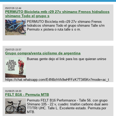
05/07/26 12:44
PERMUTO Bicicleta mtb r29 27v shimano Frenos hidralicos
shimano Todo el grupo s
PERMUTO Bicicleta mtb r29 27v shimano Frenos
hidralicos shimano Todo el grupo shimano Talle s/m
Permuto x pistera o ruta talle s o m.
25/07/25 15:57
Grupo compra/venta ciclismo de argentina
Buenas gente dejo el link para los que quieran unirse
https://chat.whatsapp.com/E4N9zhVk9wHFFzK7T345Kn?mode=ac_t
01/06/25 18:20
FELT B16 - Permuta MTB
Permuto FELT B16 Performance - Talle 56. con grupo
Shimano 105 - 22 v, cuadro: triatlon carbono dual aero
TT/TRI UHC. Talle L. Excelente estado. Permuta por
MTB.