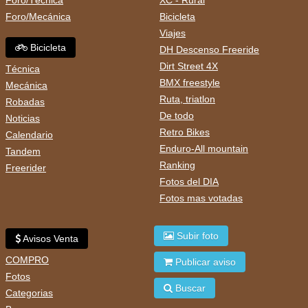
Foro/Técnica
XC - Rural
Foro/Mecánica
Bicicleta
Viajes
Bicicleta
DH Descenso Freeride
Dirt Street 4X
Técnica
BMX freestyle
Mecánica
Ruta, triatlon
Robadas
De todo
Noticias
Retro Bikes
Calendario
Enduro-All mountain
Tandem
Ranking
Freerider
Fotos del DIA
Fotos mas votadas
Subir foto
Avisos Venta
COMPRO
Publicar aviso
Fotos
Buscar
Categorias