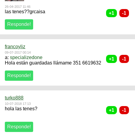
26-04-2017 11:46
las tenes??grcaisa
francoyliz
09-07-2017 00:14
a:
specializedone
Hola están guardadas llámame 351 6619632
turko888
10-07-2018 17:13
hola las tenes?