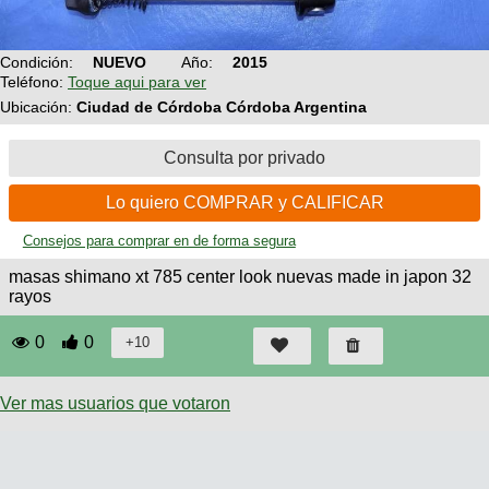
Técnica
BMX
Operadores
COMPRO
de
Mecánica
Últimos
Ruta,
Condición:
NUEVO
Año:
2015
cicloturismo
CANJE
triatlon
Teléfono:
Toque aqui para ver
Robadas
Buscar
Relatos
Ubicación:
Ciudad de Córdoba Córdoba Argentina
Mi
De
Noticias
de
Reputación
Mis
todo
viajes
Amigos
Consulta por privado
Calendario
Mis
Retro
Foro
Compras
Actividad
de
Lo quiero COMPRAR y CALIFICAR
de
Enduro
viajes
Mis
Amigos
Ventas
Consejos para comprar en de forma segura
Ranking
masas shimano xt 785 center look nuevas made in japon 32
rayos
Fotos
del
0
0
DÍA
Ver mas usuarios que votaron
Fotos
mas
votadas