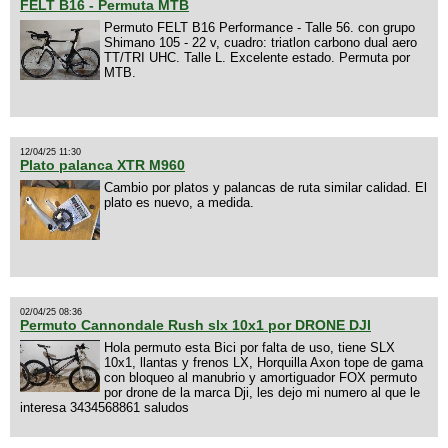
FELT B16 - Permuta MTB
Permuto FELT B16 Performance - Talle 56. con grupo
Shimano 105 - 22 v, cuadro: triatlon carbono dual aero
TT/TRI UHC. Talle L. Excelente estado. Permuta por
MTB.
12/04/25 11:30
Plato palanca XTR M960
Cambio por platos y palancas de ruta similar calidad. El
plato es nuevo, a medida.
02/04/25 08:36
Permuto Cannondale Rush slx 10x1 por DRONE DJI
Hola permuto esta Bici por falta de uso, tiene SLX
10x1, llantas y frenos LX, Horquilla Axon tope de gama
con bloqueo al manubrio y amortiguador FOX permuto
por drone de la marca Dji, les dejo mi numero al que le
interesa 3434568861 saludos