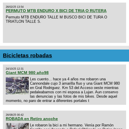
26/02/25 13:54
PERMUTO MTB ENDURO X BICI DE TRIA O RUTERA
Permuto MTB ENDURO TALLE M BUSCO BICI DE TURA O
TRIATLON TALLE S.
Bicicletas robadas
24/10/25 12:31
Giant MCM 980 año98
Les cuento... hace ya 4 años me robaron una
Cannondale cujo 3 amarilla fluo y una Giant MCM 980
en Gral Rodriguez. Km 53 del Acceso oeste mientras
pedaleabamos con mi esposa a Lujan. Aun conservo
las denuncias y las fotos de mis bikes. Desde aquel
momento, no paro de entrar a diferentes portales t
26/08/25 00:42
ROBADA en Retiro anoche
Le robaron la bici a mi hermano. Venía por Ramón