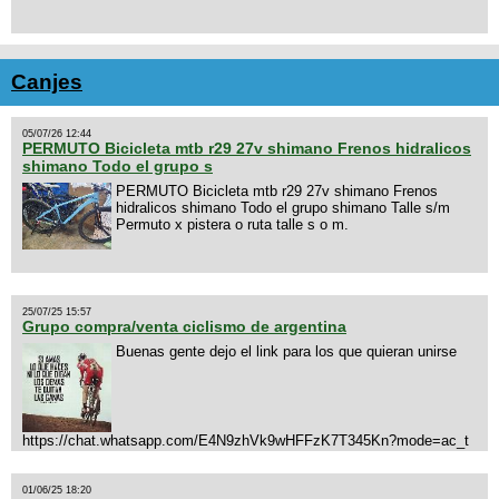
Canjes
05/07/26 12:44
PERMUTO Bicicleta mtb r29 27v shimano Frenos hidralicos
shimano Todo el grupo s
PERMUTO Bicicleta mtb r29 27v shimano Frenos
hidralicos shimano Todo el grupo shimano Talle s/m
Permuto x pistera o ruta talle s o m.
25/07/25 15:57
Grupo compra/venta ciclismo de argentina
Buenas gente dejo el link para los que quieran unirse
https://chat.whatsapp.com/E4N9zhVk9wHFFzK7T345Kn?mode=ac_t
01/06/25 18:20