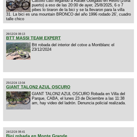
Castillo casi llegando a Rafael Obligado en Retiro (zona
puerto) a eso de las 20:00 de ayer, 25/8/2025, 6 o 7
pibes lo tiraron de la bici y se la llevaron para la villa
31. La bici es una mountain BRONCO del año 1996 rodado 26', cuadro
talle chico
26/12/24 08:13
BTT MASSI TEAM EXPERT
Btt robada del interior del cotxe a Montblanc el
23/12/2024
25/12/24 13:04
GIANT TALON2 AZUL OSCURO
GIANT TALON2 AZUL OSCURO Robada en Villa del
Parque, CABA, el lunes 23 de Diciembre a las 11:38
am, hay video del ladrón. Denuncia policial realizada.
24/12/24 08:41
Bici robada en Monte Grande