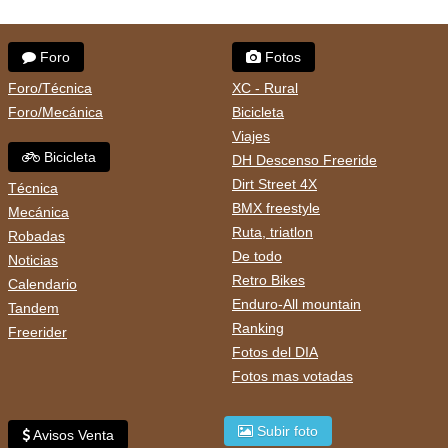
Foro
Fotos
Foro/Técnica
XC - Rural
Foro/Mecánica
Bicicleta
Viajes
Bicicleta
DH Descenso Freeride
Dirt Street 4X
Técnica
BMX freestyle
Mecánica
Ruta, triatlon
Robadas
De todo
Noticias
Retro Bikes
Calendario
Enduro-All mountain
Tandem
Ranking
Freerider
Fotos del DIA
Fotos mas votadas
Subir foto
Avisos Venta