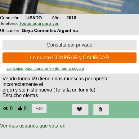
Técnica
BMX
Operadores
COMPRO
de
Mecánica
Últimos
Ruta,
Condición:
USADO
Año:
2016
cicloturismo
CANJE
triatlon
Teléfono:
Toque aqui para ver
Robadas
Buscar
Relatos
Ubicación:
Goya Corrientes Argentina
Mi
De
Noticias
de
Reputación
Mis
todo
viajes
Amigos
Consulta por privado
Calendario
Mis
Retro
Foro
Compras
Actividad
de
Lo quiero COMPRAR y CALIFICAR
de
Enduro
viajes
Mis
Amigos
Ventas
Consejos para comprar en de forma segura
Ranking
Vendo forma k9 (tiene unas muescas por apretar
incorrectamente el
ergo) y stem slp nuevo ( le falta un tornillo)
Fotos
Escucho ofertas
del
DÍA
0
0
Fotos
mas
Ver mas usuarios que votaron
votadas