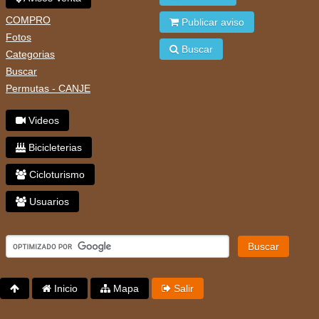
COMPRO
Publicar aviso
Fotos
Buscar
Categorias
Buscar
Permutas - CANJE
Videos
Bicicleterias
Cicloturismo
Usuarios
Buscar
Inicio
Mapa
Salir