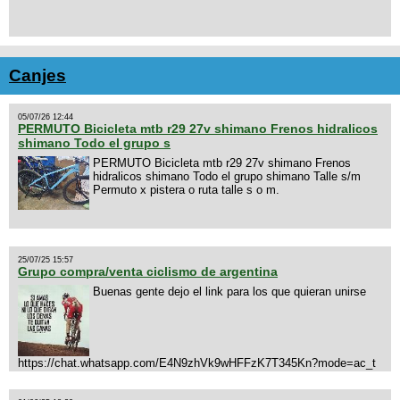
Canjes
05/07/26 12:44
PERMUTO Bicicleta mtb r29 27v shimano Frenos hidralicos
shimano Todo el grupo s
PERMUTO Bicicleta mtb r29 27v shimano Frenos
hidralicos shimano Todo el grupo shimano Talle s/m
Permuto x pistera o ruta talle s o m.
25/07/25 15:57
Grupo compra/venta ciclismo de argentina
Buenas gente dejo el link para los que quieran unirse
https://chat.whatsapp.com/E4N9zhVk9wHFFzK7T345Kn?mode=ac_t