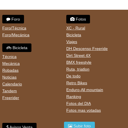
Foro
Fotos
Foro/Técnica
XC - Rural
Foro/Mecánica
Bicicleta
Viajes
Bicicleta
DH Descenso Freeride
Dirt Street 4X
Técnica
BMX freestyle
Mecánica
Ruta, triatlon
Robadas
De todo
Noticias
Retro Bikes
Calendario
Enduro-All mountain
Tandem
Ranking
Freerider
Fotos del DIA
Fotos mas votadas
Subir foto
Avisos Venta