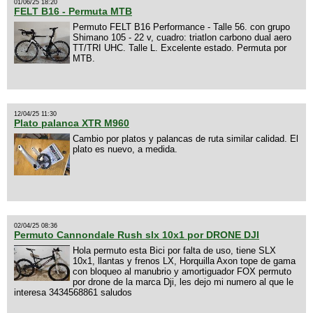
01/06/25 18:20
FELT B16 - Permuta MTB
Permuto FELT B16 Performance - Talle 56. con grupo
Shimano 105 - 22 v, cuadro: triatlon carbono dual aero
TT/TRI UHC. Talle L. Excelente estado. Permuta por
MTB.
12/04/25 11:30
Plato palanca XTR M960
Cambio por platos y palancas de ruta similar calidad. El
plato es nuevo, a medida.
02/04/25 08:36
Permuto Cannondale Rush slx 10x1 por DRONE DJI
Hola permuto esta Bici por falta de uso, tiene SLX
10x1, llantas y frenos LX, Horquilla Axon tope de gama
con bloqueo al manubrio y amortiguador FOX permuto
por drone de la marca Dji, les dejo mi numero al que le
interesa 3434568861 saludos