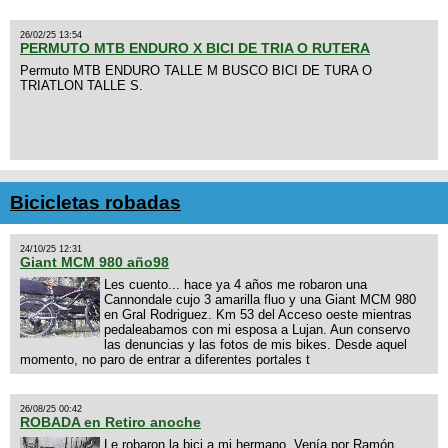
26/02/25 13:54
PERMUTO MTB ENDURO X BICI DE TRIA O RUTERA
Permuto MTB ENDURO TALLE M BUSCO BICI DE TURA O
TRIATLON TALLE S.
Bicicletas robadas
24/10/25 12:31
Giant MCM 980 año98
Les cuento... hace ya 4 años me robaron una
Cannondale cujo 3 amarilla fluo y una Giant MCM 980
en Gral Rodriguez. Km 53 del Acceso oeste mientras
pedaleabamos con mi esposa a Lujan. Aun conservo
las denuncias y las fotos de mis bikes. Desde aquel
momento, no paro de entrar a diferentes portales t
26/08/25 00:42
ROBADA en Retiro anoche
Le robaron la bici a mi hermano. Venía por Ramón