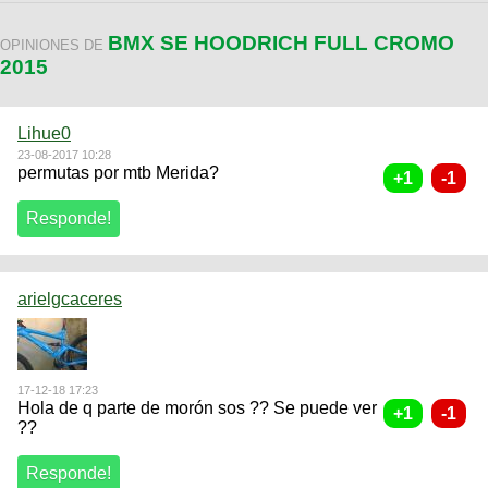
BMX SE HOODRICH FULL CROMO
OPINIONES DE
2015
Lihue0
23-08-2017 10:28
permutas por mtb Merida?
arielgcaceres
17-12-18 17:23
Hola de q parte de morón sos ?? Se puede ver
??