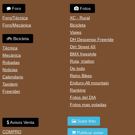
Foro
Fotos
Foro/Técnica
XC - Rural
Foro/Mecánica
Bicicleta
Viajes
Bicicleta
DH Descenso Freeride
Dirt Street 4X
Técnica
BMX freestyle
Mecánica
Ruta, triatlon
Robadas
De todo
Noticias
Retro Bikes
Calendario
Enduro-All mountain
Tandem
Ranking
Freerider
Fotos del DIA
Fotos mas votadas
Subir foto
Avisos Venta
COMPRO
Publicar aviso