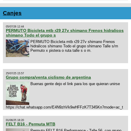
Canjes
05/07/26 12:44
PERMUTO Bicicleta mtb r29 27v shimano Frenos hidralicos
shimano Todo el grupo s
PERMUTO Bicicleta mtb r29 27v shimano Frenos
hidralicos shimano Todo el grupo shimano Talle s/m
Permuto x pistera o ruta talle s o m.
25/07/25 15:57
Grupo compra/venta ciclismo de argentina
Buenas gente dejo el link para los que quieran unirse
https://chat.whatsapp.com/E4N9zhVk9wHFFzK7T345Kn?mode=ac_t
01/06/25 18:20
FELT B16 - Permuta MTB
Permuto FELT B16 Performance - Talle 56. con grupo