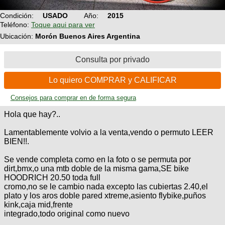
Condición:
USADO
Año:
2015
Teléfono:
Toque aqui para ver
Ubicación:
Morón Buenos Aires Argentina
Consulta por privado
Lo quiero COMPRAR y CALIFICAR
Consejos para comprar en de forma segura
Hola que hay?..
Lamentablemente volvio a la venta,vendo o permuto LEER
BIEN!!.
Se vende completa como en la foto o se permuta por
dirt,bmx,o una mtb doble de la misma gama,SE bike
HOODRICH 20.50 toda full
cromo,no se le cambio nada excepto las cubiertas 2.40,el
plato y los aros doble pared xtreme,asiento flybike,puños
kink,caja mid,frente
integrado,todo original como nuevo