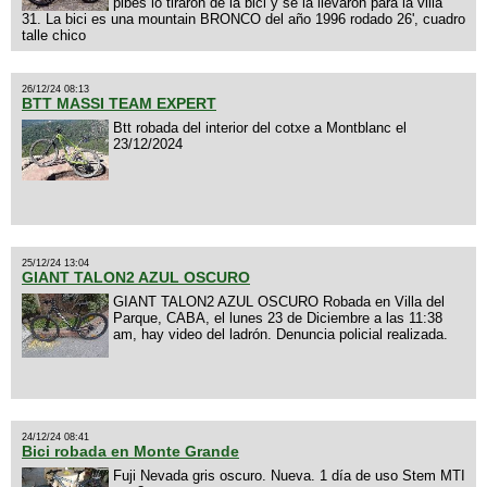
pibes lo tiraron de la bici y se la llevaron para la villa
31. La bici es una mountain BRONCO del año 1996 rodado 26', cuadro
talle chico
26/12/24 08:13
BTT MASSI TEAM EXPERT
Btt robada del interior del cotxe a Montblanc el
23/12/2024
25/12/24 13:04
GIANT TALON2 AZUL OSCURO
GIANT TALON2 AZUL OSCURO Robada en Villa del
Parque, CABA, el lunes 23 de Diciembre a las 11:38
am, hay video del ladrón. Denuncia policial realizada.
24/12/24 08:41
Bici robada en Monte Grande
Fuji Nevada gris oscuro. Nueva. 1 día de uso Stem MTI