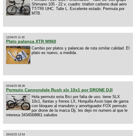
Shimano 105 - 22 v, cuadro: triatlon carbono dual aero
TT/TRI UHC. Talle L. Excelente estado. Permuta por
MTB.
12/04/25 11:30
Plato palanca XTR M960
Cambio por platos y palancas de ruta similar calidad. El
plato es nuevo, a medida.
02/04/25 08:36
Permuto Cannondale Rush slx 10x1 por DRONE DJI
Hola permuto esta Bici por falta de uso, tiene SLX
10x1, llantas y frenos LX, Horquilla Axon tope de gama
con bloqueo al manubrio y amortiguador FOX permuto
por drone de la marca Dji, les dejo mi numero al que le
interesa 3434568861 saludos
26/02/25 13:54