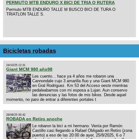
PERMUTO MTB ENDURO X BICI DE TRIA O RUTERA
Permuto MTB ENDURO TALLE M BUSCO BICI DE TURA O
TRIATLON TALLE S.
Bicicletas robadas
24/10/25 12:31
Giant MCM 980 año98
Les cuento... hace ya 4 años me robaron una
Cannondale cujo 3 amarilla fluo y una Giant MCM 980
en Gral Rodriguez. Km 53 del Acceso oeste mientras
pedaleabamos con mi esposa a Lujan. Aun conservo
las denuncias y las fotos de mis bikes. Desde aquel
momento, no paro de entrar a diferentes portales t
26/08/25 00:42
ROBADA en Retiro anoche
Le robaron la bici a mi hermano. Venía por Ramón
Castillo casi llegando a Rafael Obligado en Retiro (zona
puerto) a eso de las 20:00 de ayer, 25/8/2025, 6 o 7