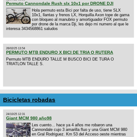
Permuto Cannondale Rush slx 10x1 por DRONE DJI
Hola permuto esta Bici por falta de uso, tiene SLX
10x1, llantas y frenos LX, Horquilla Axon tope de gama
con bloqueo al manubrio y amortiguador FOX permuto
por drone de la marca Dji, les dejo mi numero al que le
interesa 3434568861 saludos
26/02/25 13:54
PERMUTO MTB ENDURO X BICI DE TRIA O RUTERA
Permuto MTB ENDURO TALLE M BUSCO BICI DE TURA O
TRIATLON TALLE S.
Bicicletas robadas
24/10/25 12:31
Giant MCM 980 año98
Les cuento... hace ya 4 años me robaron una
Cannondale cujo 3 amarilla fluo y una Giant MCM 980
en Gral Rodriguez. Km 53 del Acceso oeste mientras