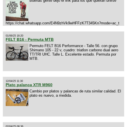
Buenas gente dejo el link para los que quieran unirse
https://chat.whatsapp.com/E4N9zhVk9wHFFzK7T345Kn?mode=ac_t
01/06/25 18:20
FELT B16 - Permuta MTB
Permuto FELT B16 Performance - Talle 56. con grupo
Shimano 105 - 22 v, cuadro: triatlon carbono dual aero
TT/TRI UHC. Talle L. Excelente estado. Permuta por
MTB.
12/04/25 11:30
Plato palanca XTR M960
Cambio por platos y palancas de ruta similar calidad. El
plato es nuevo, a medida.
02/04/25 08:36