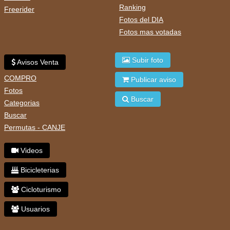
Ranking
Freerider
Fotos del DIA
Fotos mas votadas
Subir foto
Avisos Venta
COMPRO
Publicar aviso
Fotos
Buscar
Categorias
Buscar
Permutas - CANJE
Videos
Bicicleterias
Cicloturismo
Usuarios