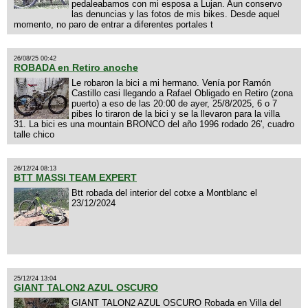
pedaleabamos con mi esposa a Lujan. Aun conservo
las denuncias y las fotos de mis bikes. Desde aquel
momento, no paro de entrar a diferentes portales t
26/08/25 00:42
ROBADA en Retiro anoche
Le robaron la bici a mi hermano. Venía por Ramón
Castillo casi llegando a Rafael Obligado en Retiro (zona
puerto) a eso de las 20:00 de ayer, 25/8/2025, 6 o 7
pibes lo tiraron de la bici y se la llevaron para la villa
31. La bici es una mountain BRONCO del año 1996 rodado 26', cuadro
talle chico
26/12/24 08:13
BTT MASSI TEAM EXPERT
Btt robada del interior del cotxe a Montblanc el
23/12/2024
25/12/24 13:04
GIANT TALON2 AZUL OSCURO
GIANT TALON2 AZUL OSCURO Robada en Villa del