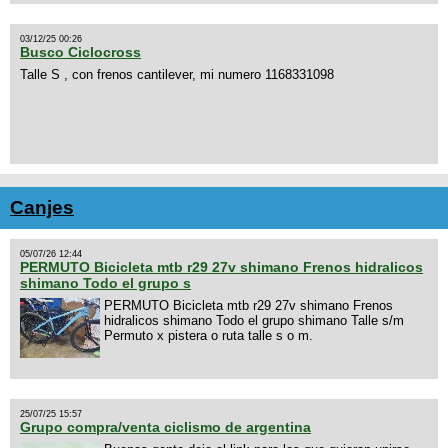
03/12/25 00:26
Busco Ciclocross
Talle S , con frenos cantilever, mi numero 1168331098
Canjes
05/07/26 12:44
PERMUTO Bicicleta mtb r29 27v shimano Frenos hidralicos
shimano Todo el grupo s
PERMUTO Bicicleta mtb r29 27v shimano Frenos
hidralicos shimano Todo el grupo shimano Talle s/m
Permuto x pistera o ruta talle s o m.
25/07/25 15:57
Grupo compra/venta ciclismo de argentina