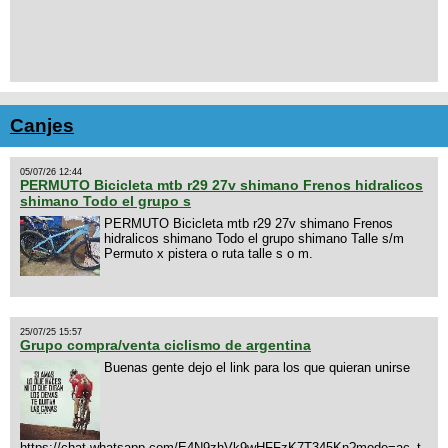
Canjes
05/07/26 12:44
PERMUTO Bicicleta mtb r29 27v shimano Frenos hidralicos
shimano Todo el grupo s
PERMUTO Bicicleta mtb r29 27v shimano Frenos
hidralicos shimano Todo el grupo shimano Talle s/m
Permuto x pistera o ruta talle s o m.
25/07/25 15:57
Grupo compra/venta ciclismo de argentina
Buenas gente dejo el link para los que quieran unirse
https://chat.whatsapp.com/E4N9zhVk9wHFFzK7T345Kn?mode=ac_t