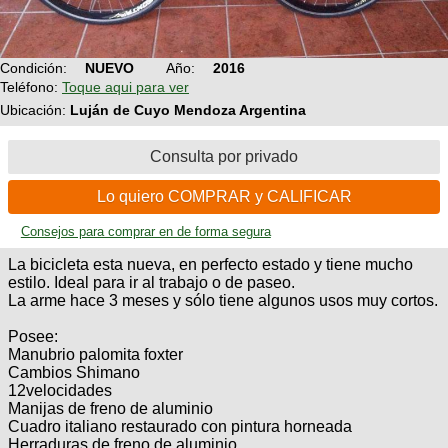
Condición:
NUEVO
Año:
2016
Teléfono:
Toque aqui para ver
Ubicación:
Luján de Cuyo Mendoza Argentina
Consulta por privado
Lo quiero COMPRAR y CALIFICAR
Consejos para comprar en de forma segura
La bicicleta esta nueva, en perfecto estado y tiene mucho
estilo. Ideal para ir al trabajo o de paseo.
La arme hace 3 meses y sólo tiene algunos usos muy cortos.
Posee:
Manubrio palomita foxter
Cambios Shimano
12velocidades
Manijas de freno de aluminio
Cuadro italiano restaurado con pintura horneada
Herraduras de freno de aluminio