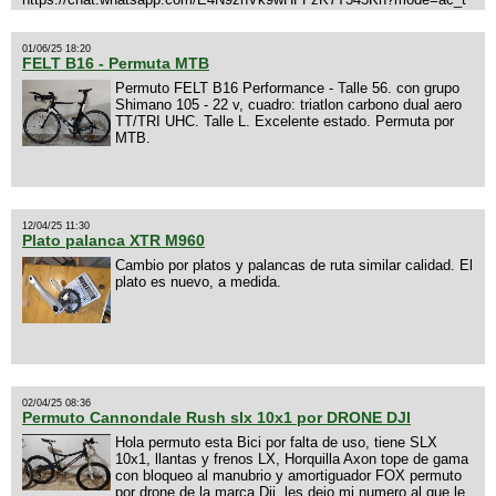
01/06/25 18:20
FELT B16 - Permuta MTB
Permuto FELT B16 Performance - Talle 56. con grupo
Shimano 105 - 22 v, cuadro: triatlon carbono dual aero
TT/TRI UHC. Talle L. Excelente estado. Permuta por
MTB.
12/04/25 11:30
Plato palanca XTR M960
Cambio por platos y palancas de ruta similar calidad. El
plato es nuevo, a medida.
02/04/25 08:36
Permuto Cannondale Rush slx 10x1 por DRONE DJI
Hola permuto esta Bici por falta de uso, tiene SLX
10x1, llantas y frenos LX, Horquilla Axon tope de gama
con bloqueo al manubrio y amortiguador FOX permuto
por drone de la marca Dji, les dejo mi numero al que le