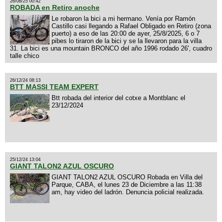
26/08/25 00:42
ROBADA en Retiro anoche
Le robaron la bici a mi hermano. Venía por Ramón
Castillo casi llegando a Rafael Obligado en Retiro (zona
puerto) a eso de las 20:00 de ayer, 25/8/2025, 6 o 7
pibes lo tiraron de la bici y se la llevaron para la villa
31. La bici es una mountain BRONCO del año 1996 rodado 26', cuadro
talle chico
26/12/24 08:13
BTT MASSI TEAM EXPERT
Btt robada del interior del cotxe a Montblanc el
23/12/2024
25/12/24 13:04
GIANT TALON2 AZUL OSCURO
GIANT TALON2 AZUL OSCURO Robada en Villa del
Parque, CABA, el lunes 23 de Diciembre a las 11:38
am, hay video del ladrón. Denuncia policial realizada.