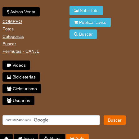
Subir foto
Avisos Venta
COMPRO
Publicar aviso
Fotos
Buscar
Categorias
Buscar
Permutas - CANJE
Videos
Bicicleterias
Cicloturismo
Usuarios
Buscar
Inicio
Mapa
Salir