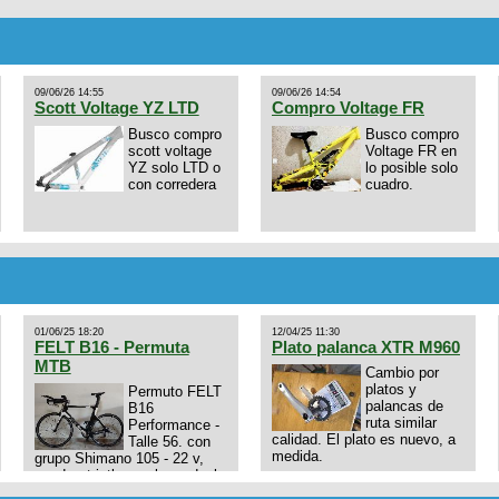
09/06/26 14:55
09/06/26 14:54
Scott Voltage YZ LTD
Compro Voltage FR
Busco compro
Busco compro
scott voltage
Voltage FR en
YZ solo LTD o
lo posible solo
con corredera
cuadro.
01/06/25 18:20
12/04/25 11:30
FELT B16 - Permuta
Plato palanca XTR M960
MTB
Cambio por
platos y
Permuto FELT
palancas de
B16
ruta similar
Performance -
calidad. El plato es nuevo, a
Talle 56. con
medida.
grupo Shimano 105 - 22 v,
cuadro: triatlon carbono dual
E4N9zhVk9wHFFzK7T345Kn?
aero TT/TRI UHC. Talle L.