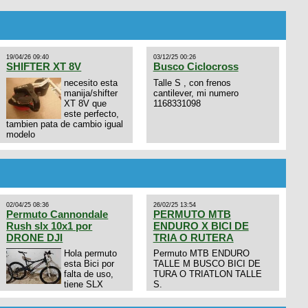
19/04/26 09:40
03/12/25 00:26
SHIFTER XT 8V
Busco Ciclocross
necesito esta
Talle S , con frenos
manija/shifter
cantilever, mi numero
XT 8V que
1168331098
este perfecto,
tambien pata de cambio igual
modelo
02/04/25 08:36
26/02/25 13:54
Permuto Cannondale
PERMUTO MTB
Rush slx 10x1 por
ENDURO X BICI DE
DRONE DJI
TRIA O RUTERA
Hola permuto
Permuto MTB ENDURO
esta Bici por
TALLE M BUSCO BICI DE
falta de uso,
TURA O TRIATLON TALLE
tiene SLX
S.
10x1, llantas y frenos LX,
Horquilla Axon tope de gama