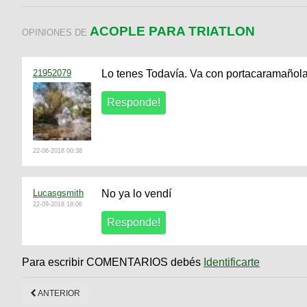
ACOPLE PARA TRIATLON
OPINIONES DE
21952079
Lo tenes Todavía. Va con portacaramañol
22-06-2018 00:38
Lucasgsmith
No ya lo vendí
22-09-2018 18:06
Para escribir COMENTARIOS debés
Identificarte
ANTERIOR