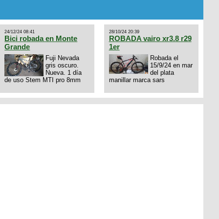
con bloqueo al manubrio y
amortiguador FOX permuto
por drone de la marca Dji, les
dejo mi numero al que le
24/12/24 08:41
28/10/24 20:39
interesa 3434568861 saludos
Bici robada en Monte
ROBADA vairo xr3.8 r29
Grande
1er
Fuji Nevada
Robada el
gris oscuro.
15/9/24 en mar
Nueva. 1 día
del plata
de uso Stem MTI pro 8mm
manillar marca sars