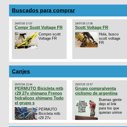
Buscados para comprar
24/07/26 17:07
24/07/26 17:06
Compr Scott Voltage FR
Scott Voltage FR
Compro scott
Hola, busco
Voltage FR
scott voltage
FR
Canjes
05/07/26 12:44
25/07/25 15:57
PERMUTO Bicicleta mtb
Grupo compra/venta
r29 27v shimano Frenos
ciclismo de argentina
hidralicos shimano Todo
Buenas gente
el grupo s
dejo el link
para los que
PERMUTO
quieran unirse
Bicicleta mtb
r29 27v
shimano
https://chat.whatsapp.com/
Frenos hidralicos shimano
mode=ac_t