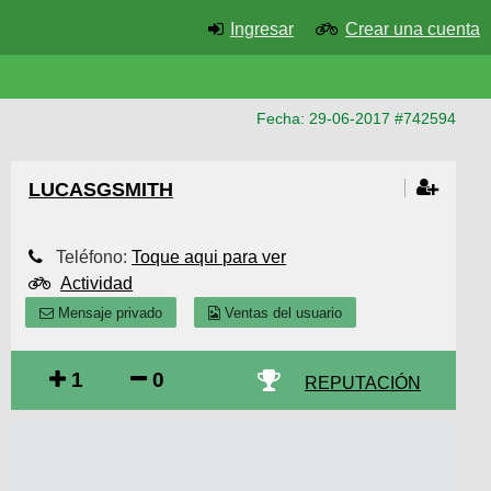
Ingresar
Crear una cuenta
Fecha: 29-06-2017 #742594
LUCASGSMITH
Teléfono:
Toque aqui para ver
Actividad
Mensaje privado
Ventas del usuario
1
0
REPUTACIÓN