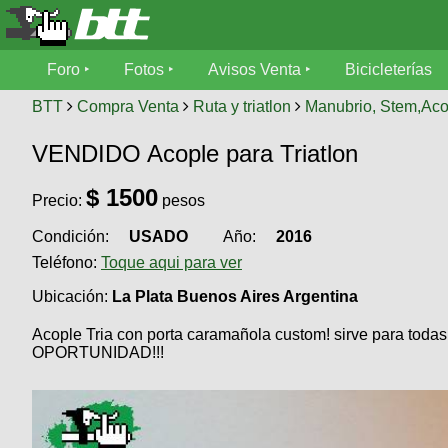
Foro
Foro
Fotos
Avisos Venta
Bicicleterías
Foro
Fotos
BTT
Compra Venta
Ruta y triatlon
Manubrio, Stem,Aco
Técnica
VENDIDO Acople para Triatlon
Avisos
Mecánica
SUBÍ
Ventas
$
1500
tu
Precio:
pesos
foto
Condición:
USADO
Año:
2016
Bicicleterías
SUBÍ
Teléfono:
Toque aqui para ver
Galeria
tu
Bicicletas
aviso
Ubicación:
La Plata Buenos Aires Argentina
XC
Bicicletas
Acople Tria con porta caramañola custom! sirve para toda
Videos
Buscar
OPORTUNIDAD!!!
Bicicletas
Viajes
Ultimos
Cicloturismo
Tandem
Descenso
Fotos
Freerider
Dirt
Salidas
Usuarios
Categorias