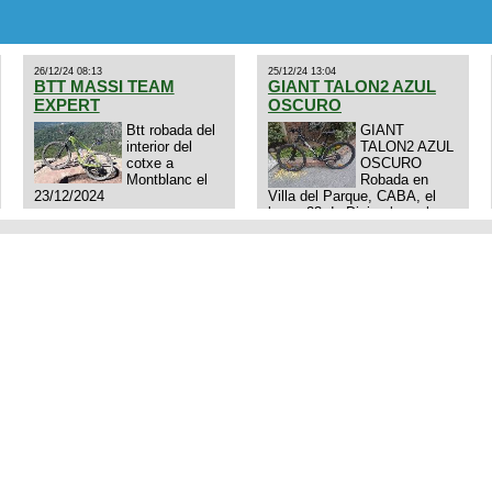
Excelente estado. Permuta
por MTB.
26/12/24 08:13
25/12/24 13:04
BTT MASSI TEAM
GIANT TALON2 AZUL
EXPERT
OSCURO
Btt robada del
GIANT
interior del
TALON2 AZUL
cotxe a
OSCURO
Montblanc el
Robada en
23/12/2024
Villa del Parque, CABA, el
lunes 23 de Diciembre a las
11:38 am, hay video del
ladrón. Denuncia policial
realizada.