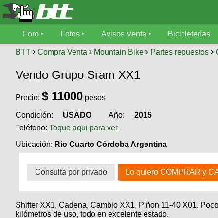
Foro
Foro
Fotos
Avisos Venta
Bicicleterías
Foro
Fotos
BTT
Compra Venta
Mountain Bike
Partes repuestos
Técnica
Vendo Grupo Sram XX1
Avisos
Mecánica
SUBÍ
Ventas
$
11000
tu
Precio:
pesos
foto
Condición:
USADO
Año:
2015
Bicicleterías
SUBÍ
Teléfono:
Toque aqui para ver
Galeria
tu
Bicicletas
aviso
Ubicación:
Río Cuarto Córdoba Argentina
XC
Bicicletas
Videos
Buscar
Consulta por privado
Lo quiero COMPRAR y C
Bicicletas
Viajes
Ultimos
Cicloturismo
Tandem
Descenso
Fotos
Shifter XX1, Cadena, Cambio XX1, Piñon 11-40 X01. Poc
Freerider
Dirt
Salidas
kilómetros de uso, todo en excelente estado.
Usuarios
Categorias