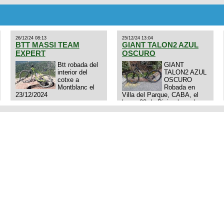
aero TT/TRI UHC. Talle L.
Excelente estado. Permuta
por MTB.
26/12/24 08:13
25/12/24 13:04
BTT MASSI TEAM
GIANT TALON2 AZUL
EXPERT
OSCURO
Btt robada del
GIANT
interior del
TALON2 AZUL
cotxe a
OSCURO
Montblanc el
Robada en
23/12/2024
Villa del Parque, CABA, el
lunes 23 de Diciembre a las
11:38 am, hay video del
ladrón. Denuncia policial
realizada.