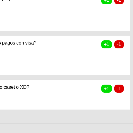
os pagos con visa?
po caset o XD?