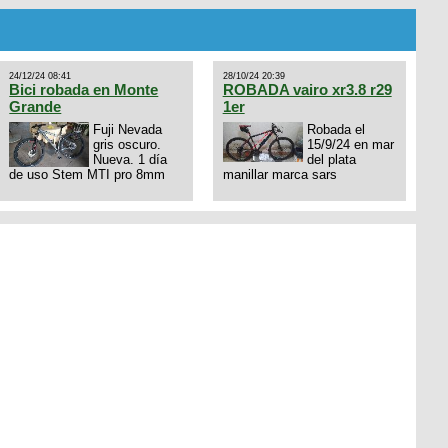
Horquilla Axon tope de gama
con bloqueo al manubrio y
amortiguador FOX permuto
por drone de la marca Dji, les
dejo mi numero al que le
24/12/24 08:41
28/10/24 20:39
interesa 3434568861 saludos
Bici robada en Monte
ROBADA vairo xr3.8 r29
Grande
1er
Fuji Nevada
Robada el
gris oscuro.
15/9/24 en mar
Nueva. 1 día
del plata
de uso Stem MTI pro 8mm
manillar marca sars