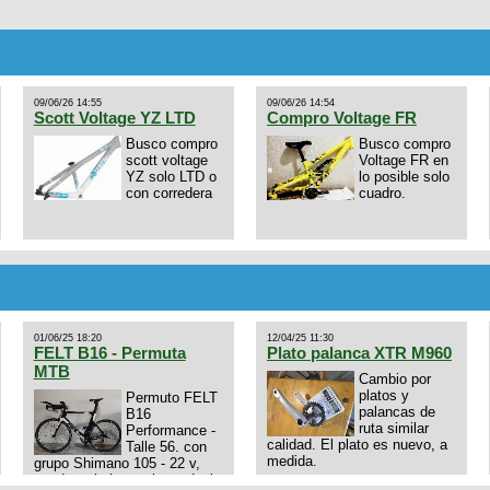
09/06/26 14:55
09/06/26 14:54
Scott Voltage YZ LTD
Compro Voltage FR
Busco compro
Busco compro
scott voltage
Voltage FR en
YZ solo LTD o
lo posible solo
con corredera
cuadro.
01/06/25 18:20
12/04/25 11:30
FELT B16 - Permuta
Plato palanca XTR M960
MTB
Cambio por
platos y
Permuto FELT
palancas de
B16
ruta similar
Performance -
calidad. El plato es nuevo, a
Talle 56. con
medida.
grupo Shimano 105 - 22 v,
cuadro: triatlon carbono dual
E4N9zhVk9wHFFzK7T345Kn?