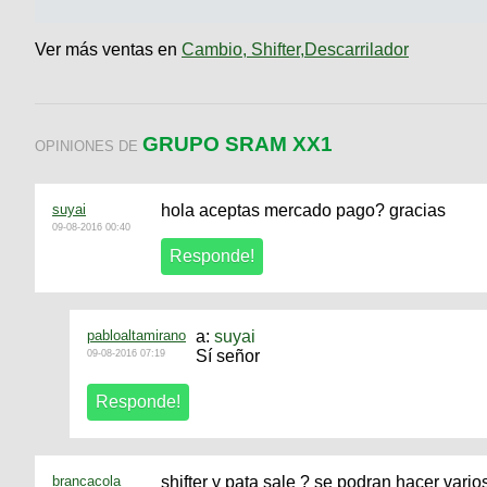
Ver más ventas en
Cambio, Shifter,Descarrilador
GRUPO SRAM XX1
OPINIONES DE
suyai
hola aceptas mercado pago? gracias
09-08-2016 00:40
pabloaltamirano
a:
suyai
Sí señor
09-08-2016 07:19
brancacola
shifter y pata sale ? se podran hacer vari