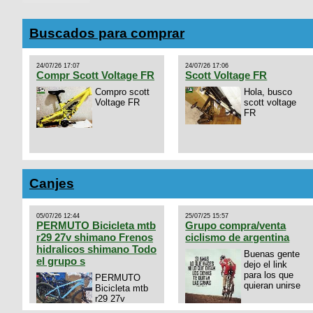
Buscados para comprar
24/07/26 17:07
24/07/26 17:06
Compr Scott Voltage FR
Scott Voltage FR
Compro scott
Hola, busco
Voltage FR
scott voltage
FR
Canjes
05/07/26 12:44
25/07/25 15:57
PERMUTO Bicicleta mtb
Grupo compra/venta
r29 27v shimano Frenos
ciclismo de argentina
hidralicos shimano Todo
Buenas gente
el grupo s
dejo el link
para los que
PERMUTO
quieran unirse
Bicicleta mtb
r29 27v
shimano
https://chat.whatsapp.com/