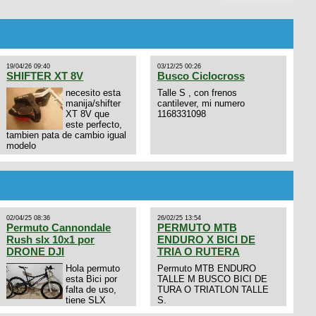
19/04/26 09:40
03/12/25 00:26
SHIFTER XT 8V
Busco Ciclocross
necesito esta
Talle S , con frenos
manija/shifter
cantilever, mi numero
XT 8V que
1168331098
este perfecto,
tambien pata de cambio igual
modelo
02/04/25 08:36
26/02/25 13:54
Permuto Cannondale
PERMUTO MTB
Rush slx 10x1 por
ENDURO X BICI DE
DRONE DJI
TRIA O RUTERA
Hola permuto
Permuto MTB ENDURO
esta Bici por
TALLE M BUSCO BICI DE
falta de uso,
TURA O TRIATLON TALLE
tiene SLX
S.
10x1, llantas y frenos LX,