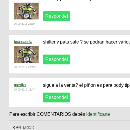
20-09-2016 23:19
brancacola
shifter y pata sale ? se podran hacer vari
20-09-2016 23:19
maxifer
sigue a la venta? el piñon es para body ti
26-09-2016 13:47
Para escribir COMENTARIOS debés
Identificarte
ANTERIOR