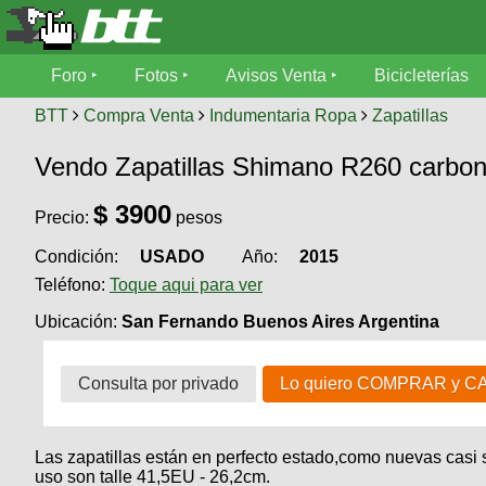
Foro
Foro
Fotos
Avisos Venta
Bicicleterías
Foro
Fotos
BTT
Compra Venta
Indumentaria Ropa
Zapatillas
Técnica
Vendo Zapatillas Shimano R260 carbo
Avisos
Mecánica
SUBÍ
Ventas
$
3900
tu
Precio:
pesos
foto
Condición:
USADO
Año:
2015
Bicicleterías
SUBÍ
Teléfono:
Toque aqui para ver
Galeria
tu
Bicicletas
aviso
Ubicación:
San Fernando Buenos Aires Argentina
XC
Bicicletas
Videos
Buscar
Consulta por privado
Lo quiero COMPRAR y C
Bicicletas
Viajes
Ultimos
Cicloturismo
Tandem
Descenso
Fotos
Las zapatillas están en perfecto estado,como nuevas casi 
Freerider
Dirt
Salidas
uso son talle 41,5EU - 26,2cm.
Usuarios
Categorias