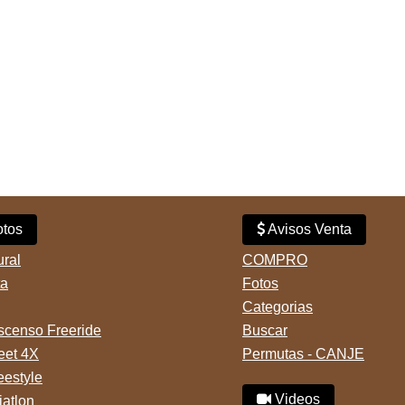
tos
Avisos Venta
ural
COMPRO
ta
Fotos
Categorias
censo Freeride
Buscar
reet 4X
Permutas - CANJE
eestyle
Videos
iatlon