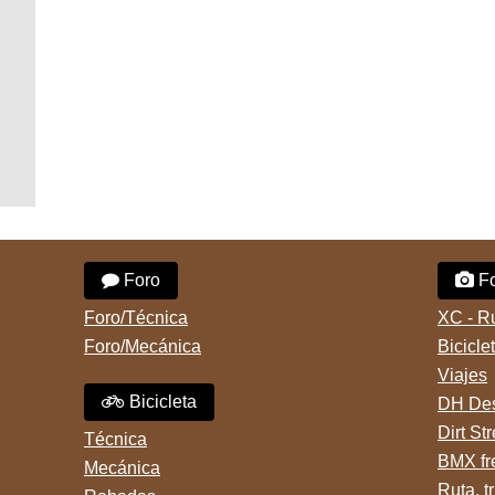
Foro
Fo
Foro/Técnica
XC - R
Foro/Mecánica
Bicicle
Viajes
Bicicleta
DH Des
Dirt St
Técnica
BMX fr
Mecánica
Ruta, tr