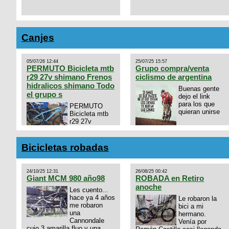
Canjes
05/07/26 12:44
25/07/25 15:57
PERMUTO Bicicleta mtb
Grupo compra/venta
r29 27v shimano Frenos
ciclismo de argentina
hidralicos shimano Todo
Buenas gente
el grupo s
dejo el link
para los que
PERMUTO
quieran unirse
Bicicleta mtb
r29 27v
shimano
https://chat.whatsapp.com/
Frenos hidralicos shimano
mode=ac_t
Todo el grupo shimano Talle
Bicicletas robadas
s/m Permuto x pistera o ruta
talle s o m.
24/10/25 12:31
26/08/25 00:42
Giant MCM 980 año98
ROBADA en Retiro
anoche
Les cuento...
hace ya 4 años
Le robaron la
me robaron
bici a mi
una
hermano.
Cannondale
Venía por
cujo 3 amarilla fluo y una