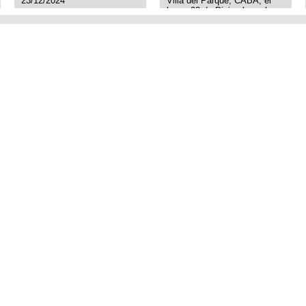
23/12/2024
Villa del Parque, CABA, el
lunes 23 de Diciembre a las
11:38 am, hay video del
ladrón. Denuncia policial
realizada.