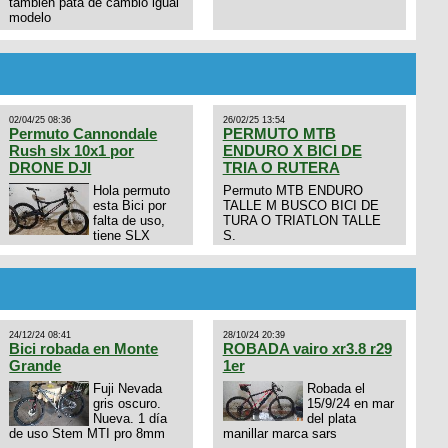
tambien pata de cambio igual
modelo
02/04/25 08:36
26/02/25 13:54
Permuto Cannondale
PERMUTO MTB
Rush slx 10x1 por
ENDURO X BICI DE
DRONE DJI
TRIA O RUTERA
Hola permuto
Permuto MTB ENDURO
esta Bici por
TALLE M BUSCO BICI DE
falta de uso,
TURA O TRIATLON TALLE
tiene SLX
S.
10x1, llantas y frenos LX,
Horquilla Axon tope de gama
con bloqueo al manubrio y
amortiguador FOX permuto
por drone de la marca Dji, les
dejo mi numero al que le
24/12/24 08:41
28/10/24 20:39
interesa 3434568861 saludos
Bici robada en Monte
ROBADA vairo xr3.8 r29
Grande
1er
Fuji Nevada
Robada el
gris oscuro.
15/9/24 en mar
Nueva. 1 día
del plata
de uso Stem MTI pro 8mm
manillar marca sars