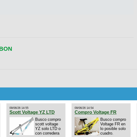
RBON
09/06/26 14:55
09/06/26 14:54
Scott Voltage YZ LTD
Compro Voltage FR
Busco compro
Busco compro
scott voltage
Voltage FR en
YZ solo LTD o
lo posible solo
con corredera
cuadro.