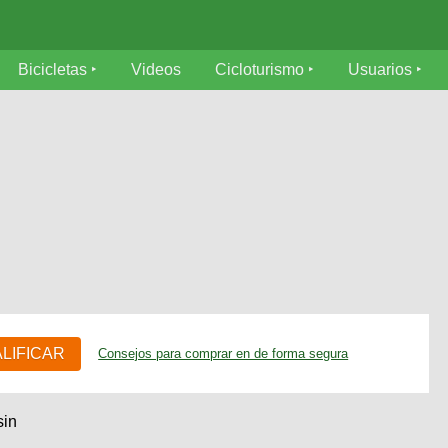
Bicicletas
Videos
Cicloturismo
Usuarios
n
ALIFICAR
Consejos para comprar en de forma segura
sin