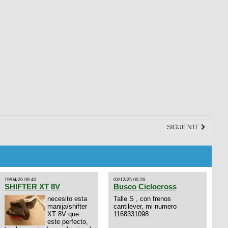
SIGUIENTE
19/04/26 09:40
03/12/25 00:26
SHIFTER XT 8V
Busco Ciclocross
necesito esta
Talle S , con frenos
manija/shifter
cantilever, mi numero
XT 8V que
1168331098
este perfecto,