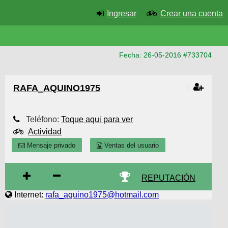
Ingresar
Crear una cuenta
Fecha: 26-05-2016 #733704
RAFA_AQUINO1975
Teléfono:
Toque aqui para ver
Actividad
Mensaje privado
Ventas del usuario
REPUTACIÓN
Internet:
rafa_aquino1975@hotmail.com