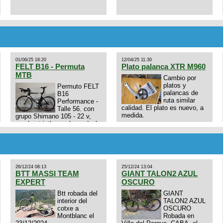
01/06/25 18:20
12/04/25 11:30
FELT B16 - Permuta
Plato palanca XTR M960
MTB
Cambio por
platos y
Permuto FELT
palancas de
B16
ruta similar
Performance -
calidad. El plato es nuevo, a
Talle 56. con
medida.
grupo Shimano 105 - 22 v,
cuadro: triatlon carbono dual
E4N9zhVk9wHFFzK7T345Kn?
aero TT/TRI UHC. Talle L.
Excelente estado. Permuta
por MTB.
26/12/24 08:13
25/12/24 13:04
BTT MASSI TEAM
GIANT TALON2 AZUL
EXPERT
OSCURO
Btt robada del
GIANT
interior del
TALON2 AZUL
cotxe a
OSCURO
Montblanc el
Robada en