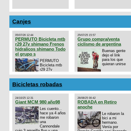
Canjes
05/07/26 12:44
25/07/25 15:57
PERMUTO Bicicleta mtb
Grupo compra/venta
r29 27v shimano Frenos
ciclismo de argentina
hidralicos shimano Todo
Buenas gente
el grupo s
dejo el link
para los que
PERMUTO
quieran unirse
Bicicleta mtb
r29 27v
shimano
https://chat.whatsapp.com/
Frenos hidralicos shimano
mode=ac_t
Todo el grupo shimano Talle
Bicicletas robadas
s/m Permuto x pistera o ruta
talle s o m.
24/10/25 12:31
26/08/25 00:42
Giant MCM 980 año98
ROBADA en Retiro
anoche
Les cuento...
hace ya 4 años
Le robaron la
me robaron
bici a mi
una
hermano.
Cannondale
Venía por
cujo 3 amarilla fluo y una