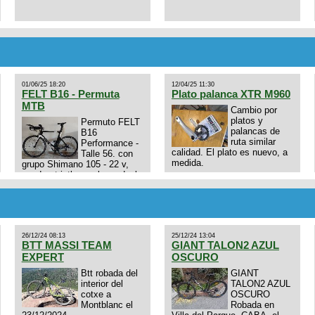
01/06/25 18:20
12/04/25 11:30
FELT B16 - Permuta
Plato palanca XTR M960
MTB
Cambio por
platos y
Permuto FELT
palancas de
B16
ruta similar
Performance -
calidad. El plato es nuevo, a
Talle 56. con
medida.
grupo Shimano 105 - 22 v,
cuadro: triatlon carbono dual
E4N9zhVk9wHFFzK7T345Kn?
aero TT/TRI UHC. Talle L.
Excelente estado. Permuta
por MTB.
26/12/24 08:13
25/12/24 13:04
BTT MASSI TEAM
GIANT TALON2 AZUL
EXPERT
OSCURO
Btt robada del
GIANT
interior del
TALON2 AZUL
cotxe a
OSCURO
Montblanc el
Robada en