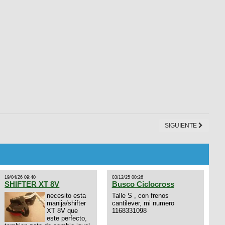
SIGUIENTE
19/04/26 09:40
03/12/25 00:26
SHIFTER XT 8V
Busco Ciclocross
necesito esta
Talle S , con frenos
manija/shifter
cantilever, mi numero
XT 8V que
1168331098
este perfecto,