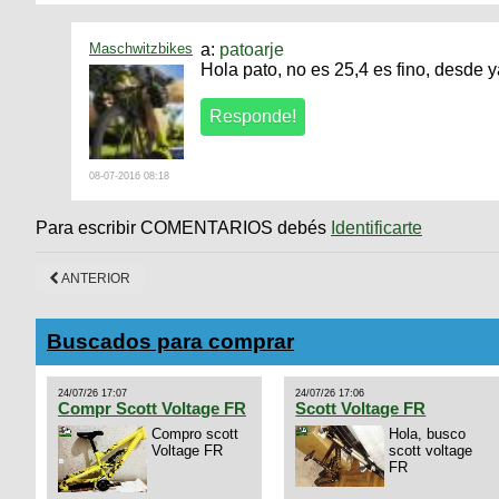
Maschwitzbikes
a:
patoarje
Hola pato, no es 25,4 es fino, desde 
08-07-2016 08:18
Para escribir COMENTARIOS debés
Identificarte
ANTERIOR
Buscados para comprar
24/07/26 17:07
24/07/26 17:06
Compr Scott Voltage FR
Scott Voltage FR
Compro scott
Hola, busco
Voltage FR
scott voltage
FR