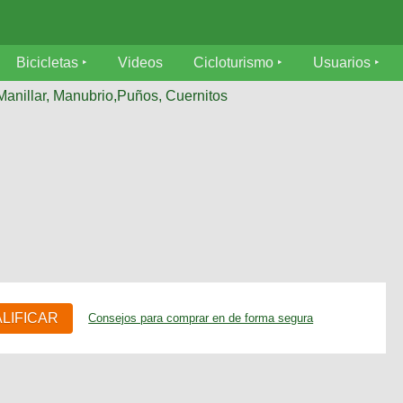
Bicicletas
Videos
Cicloturismo
Usuarios
Manillar, Manubrio,Puños, Cuernitos
ALIFICAR
Consejos para comprar en de forma segura