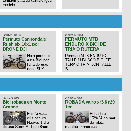
tambien pata de cambio igual
modelo
02/04/25 08:36
26/02/25 13:54
Permuto Cannondale
PERMUTO MTB
Rush slx 10x1 por
ENDURO X BICI DE
DRONE DJI
TRIA O RUTERA
Hola permuto
Permuto MTB ENDURO
esta Bici por
TALLE M BUSCO BICI DE
falta de uso,
TURA O TRIATLON TALLE
tiene SLX
S.
10x1, llantas y frenos LX,
Horquilla Axon tope de gama
con bloqueo al manubrio y
amortiguador FOX permuto
por drone de la marca Dji, les
dejo mi numero al que le
24/12/24 08:41
28/10/24 20:39
interesa 3434568861 saludos
Bici robada en Monte
ROBADA vairo xr3.8 r29
Grande
1er
Fuji Nevada
Robada el
gris oscuro.
15/9/24 en mar
Nueva. 1 día
del plata
de uso Stem MTI pro 8mm
manillar marca sars