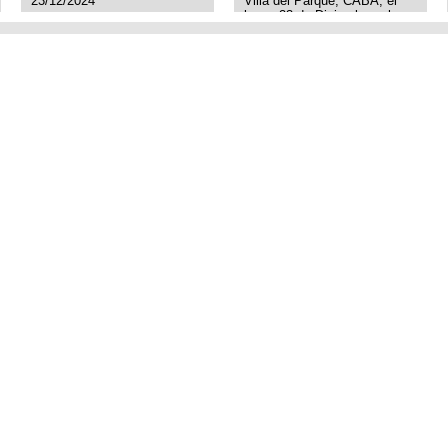
23/12/2024
Villa del Parque, CABA, el
lunes 23 de Diciembre a las
11:38 am, hay video del
ladrón. Denuncia policial
realizada.