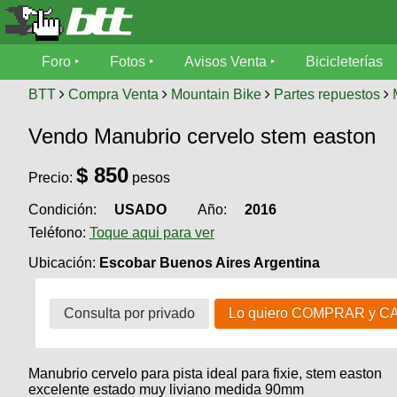
Foro
Foro
Fotos
Avisos Venta
Bicicleterías
Foro
Fotos
BTT
Compra Venta
Mountain Bike
Partes repuestos
Técnica
Vendo Manubrio cervelo stem easton
Avisos
Mecánica
SUBÍ
Ventas
$
850
tu
Precio:
pesos
foto
Condición:
USADO
Año:
2016
Bicicleterías
SUBÍ
Teléfono:
Toque aqui para ver
Galeria
tu
Bicicletas
aviso
Ubicación:
Escobar Buenos Aires Argentina
XC
Bicicletas
Videos
Buscar
Consulta por privado
Lo quiero COMPRAR y C
Bicicletas
Viajes
Ultimos
Cicloturismo
Tandem
Descenso
Fotos
Manubrio cervelo para pista ideal para fixie, stem easton
Freerider
Dirt
Salidas
excelente estado muy liviano medida 90mm
Usuarios
Categorias