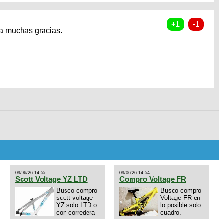
ya muchas gracias.
09/06/26 14:55
09/06/26 14:54
Scott Voltage YZ LTD
Compro Voltage FR
Busco compro
Busco compro
scott voltage
Voltage FR en
YZ solo LTD o
lo posible solo
con corredera
cuadro.