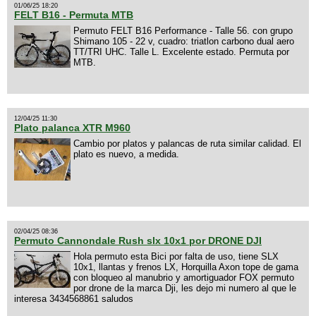
01/06/25 18:20
FELT B16 - Permuta MTB
Permuto FELT B16 Performance - Talle 56. con grupo
Shimano 105 - 22 v, cuadro: triatlon carbono dual aero
TT/TRI UHC. Talle L. Excelente estado. Permuta por
MTB.
12/04/25 11:30
Plato palanca XTR M960
Cambio por platos y palancas de ruta similar calidad. El
plato es nuevo, a medida.
02/04/25 08:36
Permuto Cannondale Rush slx 10x1 por DRONE DJI
Hola permuto esta Bici por falta de uso, tiene SLX
10x1, llantas y frenos LX, Horquilla Axon tope de gama
con bloqueo al manubrio y amortiguador FOX permuto
por drone de la marca Dji, les dejo mi numero al que le
interesa 3434568861 saludos