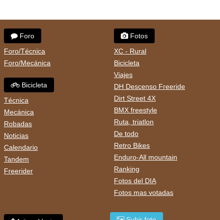
Foro
Fotos
Foro/Técnica
XC - Rural
Foro/Mecánica
Bicicleta
Viajes
Bicicleta
DH Descenso Freeride
Dirt Street 4X
Técnica
BMX freestyle
Mecánica
Ruta, triatlon
Robadas
De todo
Noticias
Retro Bikes
Calendario
Enduro-All mountain
Tandem
Ranking
Freerider
Fotos del DIA
Fotos mas votadas
Subir foto