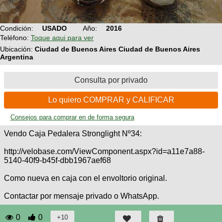
Técnica
BMX
Operadores
COMPRO
de
Mecánica
Últimos
Ruta,
Condición:
USADO
Año:
2016
cicloturismo
CANJE
triatlon
Teléfono:
Toque aqui para ver
Robadas
Buscar
Relatos
Mi
Ubicación:
Ciudad de Buenos Aires Ciudad de Buenos Aires
De
Noticias
de
Argentina
Reputación
Mis
todo
viajes
Amigos
Calendario
Mis
Retro
Consulta por privado
Foro
Compras
Actividad
de
de
Enduro
viajes
Lo quiero COMPRAR y CALIFICAR
Mis
Amigos
Ventas
Consejos para comprar en de forma segura
Ranking
Vendo Caja Pedalera Stronglight Nº34:
Fotos
http://velobase.com/ViewComponent.aspx?id=a11e7a88-
del
5140-40f9-b45f-dbb1967aef68
DÍA
Como nueva en caja con el envoltorio original.
Fotos
Contactar por mensaje privado o WhatsApp.
mas
votadas
0
0