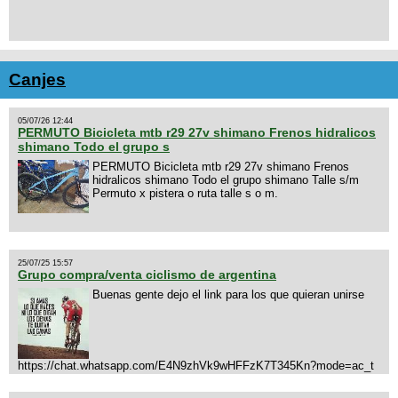
Canjes
05/07/26 12:44
PERMUTO Bicicleta mtb r29 27v shimano Frenos hidralicos
shimano Todo el grupo s
PERMUTO Bicicleta mtb r29 27v shimano Frenos
hidralicos shimano Todo el grupo shimano Talle s/m
Permuto x pistera o ruta talle s o m.
25/07/25 15:57
Grupo compra/venta ciclismo de argentina
Buenas gente dejo el link para los que quieran unirse
https://chat.whatsapp.com/E4N9zhVk9wHFFzK7T345Kn?mode=ac_t