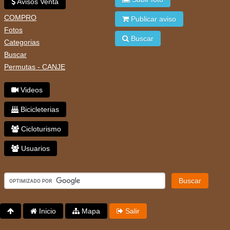
Avisos Venta
COMPRO
Publicar aviso
Fotos
Buscar
Categorias
Buscar
Permutas - CANJE
Videos
Bicicleterias
Cicloturismo
Usuarios
Buscar
Inicio
Mapa
Salir