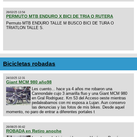
26/02/25 13:54
PERMUTO MTB ENDURO X BICI DE TRIA O RUTERA
Permuto MTB ENDURO TALLE M BUSCO BICI DE TURA O
TRIATLON TALLE S.
Bicicletas robadas
24/10/25 12:31
Giant MCM 980 año98
Les cuento... hace ya 4 años me robaron una
Cannondale cujo 3 amarilla fluo y una Giant MCM 980
en Gral Rodriguez. Km 53 del Acceso oeste mientras
pedaleabamos con mi esposa a Lujan. Aun conservo
las denuncias y las fotos de mis bikes. Desde aquel
momento, no paro de entrar a diferentes portales t
26/08/25 00:42
ROBADA en Retiro anoche