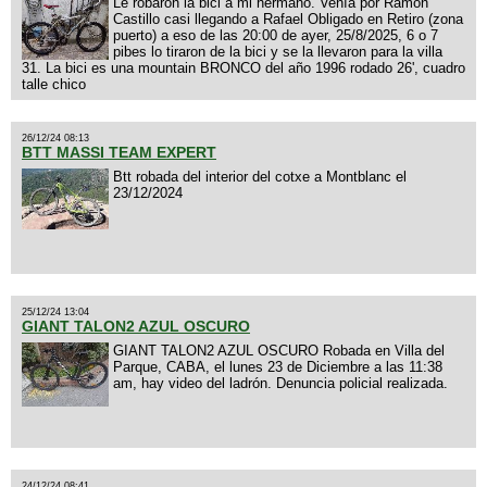
Le robaron la bici a mi hermano. Venía por Ramón
Castillo casi llegando a Rafael Obligado en Retiro (zona
puerto) a eso de las 20:00 de ayer, 25/8/2025, 6 o 7
pibes lo tiraron de la bici y se la llevaron para la villa
31. La bici es una mountain BRONCO del año 1996 rodado 26', cuadro
talle chico
26/12/24 08:13
BTT MASSI TEAM EXPERT
Btt robada del interior del cotxe a Montblanc el
23/12/2024
25/12/24 13:04
GIANT TALON2 AZUL OSCURO
GIANT TALON2 AZUL OSCURO Robada en Villa del
Parque, CABA, el lunes 23 de Diciembre a las 11:38
am, hay video del ladrón. Denuncia policial realizada.
24/12/24 08:41