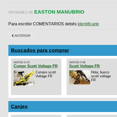
EASTON MANUBRIO
OPINIONES DE
Para escribir COMENTARIOS debés
Identificarte
ANTERIOR
Buscados para comprar
24/07/26 17:07
24/07/26 17:06
Compr Scott Voltage FR
Scott Voltage FR
Compro scott
Hola, busco
Voltage FR
scott voltage
FR
Canjes