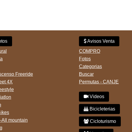
tos
Avisos Venta
ural
COMPRO
ta
Fotos
Categorias
censo Freeride
Buscar
reet 4X
Permutas - CANJE
eestyle
Videos
iatlon
o
Bicicleterias
Bikes
-All mountain
Cicloturismo
g