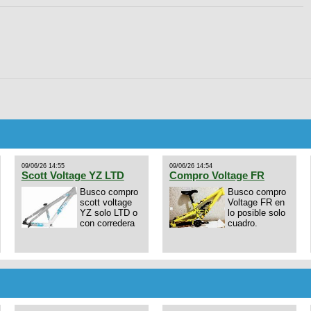
09/06/26 14:55
09/06/26 14:54
Scott Voltage YZ LTD
Compro Voltage FR
Busco compro
Busco compro
scott voltage
Voltage FR en
YZ solo LTD o
lo posible solo
con corredera
cuadro.