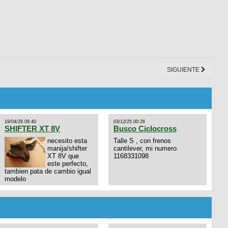
SIGUIENTE
19/04/26 09:40
03/12/25 00:26
SHIFTER XT 8V
Busco Ciclocross
necesito esta
Talle S , con frenos
manija/shifter
cantilever, mi numero
XT 8V que
1168331098
este perfecto,
tambien pata de cambio igual
modelo