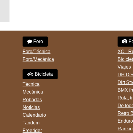
Foro
Fo
Foro/Técnica
XC - R
Foro/Mecánica
Bicicle
Viajes
Bicicleta
DH Des
Dirt St
Técnica
BMX fr
Mecánica
Ruta, tr
Robadas
De tod
Noticias
Retro 
Calendario
Enduro
Tandem
Rankin
Freerider