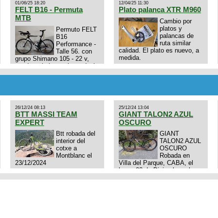
01/06/25 18:20
12/04/25 11:30
FELT B16 - Permuta
Plato palanca XTR M960
MTB
Cambio por
platos y
Permuto FELT
palancas de
B16
ruta similar
Performance -
calidad. El plato es nuevo, a
Talle 56. con
medida.
grupo Shimano 105 - 22 v,
cuadro: triatlon carbono dual
E4N9zhVk9wHFFzK7T345Kn?
aero TT/TRI UHC. Talle L.
Excelente estado. Permuta
por MTB.
26/12/24 08:13
25/12/24 13:04
BTT MASSI TEAM
GIANT TALON2 AZUL
EXPERT
OSCURO
Btt robada del
GIANT
interior del
TALON2 AZUL
cotxe a
OSCURO
Montblanc el
Robada en
23/12/2024
Villa del Parque, CABA, el
lunes 23 de Diciembre a las
11:38 am, hay video del
ladrón. Denuncia policial
realizada.