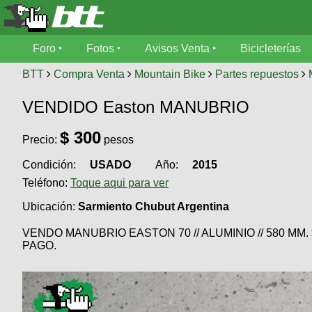
Foro
Foro
Fotos
Avisos Venta
Bicicleterías
Foro
Fotos
BTT
Compra Venta
Mountain Bike
Partes repuestos
Técnica
VENDIDO Easton MANUBRIO
Avisos
Mecánica
SUBÍ
Ventas
$
300
tu
Precio:
pesos
foto
Condición:
USADO
Año:
2015
Bicicleterías
SUBÍ
Teléfono:
Toque aqui para ver
Galeria
tu
Bicicletas
aviso
Ubicación:
Sarmiento Chubut Argentina
XC
Bicicletas
VENDO MANUBRIO EASTON 70 // ALUMINIO // 580 MM
Videos
Buscar
PAGO.
Bicicletas
Viajes
Ultimos
Cicloturismo
Tandem
Descenso
Fotos
Freerider
Dirt
Salidas
Usuarios
Categorias