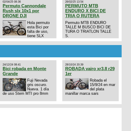
02/04/25 08:36
26/02/25 13:54
Permuto Cannondale
PERMUTO MTB
Rush slx 10x1 por
ENDURO X BICI DE
DRONE DJI
TRIA O RUTERA
Hola permuto
Permuto MTB ENDURO
esta Bici por
TALLE M BUSCO BICI DE
falta de uso,
TURA O TRIATLON TALLE
tiene SLX
S.
10x1, llantas y frenos LX,
Horquilla Axon tope de gama
con bloqueo al manubrio y
amortiguador FOX permuto
por drone de la marca Dji, les
dejo mi numero al que le
24/12/24 08:41
28/10/24 20:39
interesa 3434568861 saludos
Bici robada en Monte
ROBADA vairo xr3.8 r29
Grande
1er
Fuji Nevada
Robada el
gris oscuro.
15/9/24 en mar
Nueva. 1 día
del plata
de uso Stem MTI pro 8mm
manillar marca sars