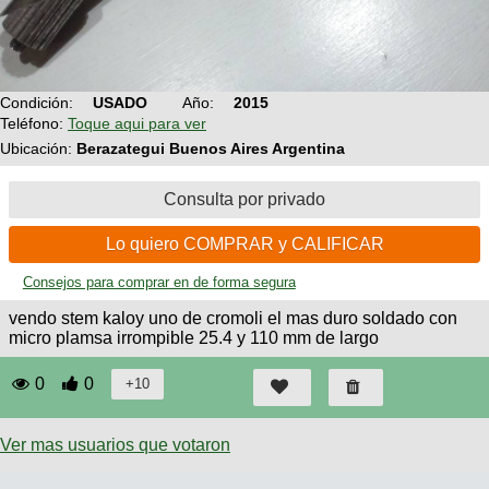
Técnica
BMX
Operadores
COMPRO
de
Mecánica
Últimos
Ruta,
cicloturismo
CANJE
triatlon
Robadas
Buscar
Relatos
Condición:
USADO
Año:
2015
Mi
De
Noticias
de
Teléfono:
Toque aqui para ver
Reputación
Mis
todo
viajes
Amigos
Ubicación:
Berazategui Buenos Aires Argentina
Calendario
Mis
Retro
Foro
Compras
Actividad
Consulta por privado
de
de
Enduro
viajes
Mis
Amigos
Ventas
Lo quiero COMPRAR y CALIFICAR
Ranking
Consejos para comprar en de forma segura
vendo stem kaloy uno de cromoli el mas duro soldado con
Fotos
micro plamsa irrompible 25.4 y 110 mm de largo
del
DÍA
0
0
Fotos
mas
Ver mas usuarios que votaron
votadas