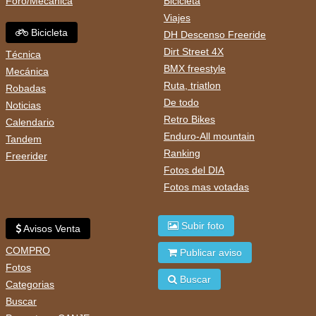
Foro/Mecánica
Bicicleta
Viajes
Bicicleta
DH Descenso Freeride
Dirt Street 4X
Técnica
BMX freestyle
Mecánica
Ruta, triatlon
Robadas
De todo
Noticias
Retro Bikes
Calendario
Enduro-All mountain
Tandem
Ranking
Freerider
Fotos del DIA
Fotos mas votadas
Subir foto
Avisos Venta
COMPRO
Publicar aviso
Fotos
Buscar
Categorias
Buscar