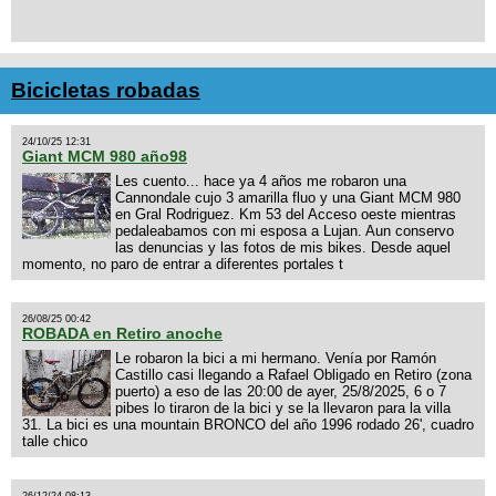
Bicicletas robadas
24/10/25 12:31
Giant MCM 980 año98
Les cuento... hace ya 4 años me robaron una
Cannondale cujo 3 amarilla fluo y una Giant MCM 980
en Gral Rodriguez. Km 53 del Acceso oeste mientras
pedaleabamos con mi esposa a Lujan. Aun conservo
las denuncias y las fotos de mis bikes. Desde aquel
momento, no paro de entrar a diferentes portales t
26/08/25 00:42
ROBADA en Retiro anoche
Le robaron la bici a mi hermano. Venía por Ramón
Castillo casi llegando a Rafael Obligado en Retiro (zona
puerto) a eso de las 20:00 de ayer, 25/8/2025, 6 o 7
pibes lo tiraron de la bici y se la llevaron para la villa
31. La bici es una mountain BRONCO del año 1996 rodado 26', cuadro
talle chico
26/12/24 08:13