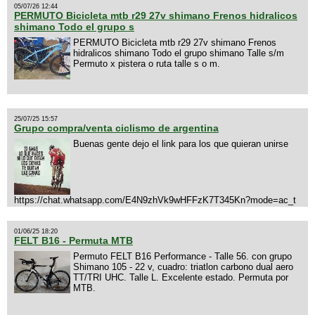
05/07/26 12:44
PERMUTO Bicicleta mtb r29 27v shimano Frenos hidralicos
shimano Todo el grupo s
PERMUTO Bicicleta mtb r29 27v shimano Frenos
hidralicos shimano Todo el grupo shimano Talle s/m
Permuto x pistera o ruta talle s o m.
25/07/25 15:57
Grupo compra/venta ciclismo de argentina
Buenas gente dejo el link para los que quieran unirse
https://chat.whatsapp.com/E4N9zhVk9wHFFzK7T345Kn?mode=ac_t
01/06/25 18:20
FELT B16 - Permuta MTB
Permuto FELT B16 Performance - Talle 56. con grupo
Shimano 105 - 22 v, cuadro: triatlon carbono dual aero
TT/TRI UHC. Talle L. Excelente estado. Permuta por
MTB.