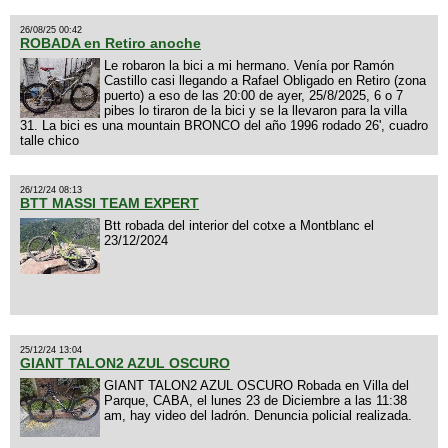
26/08/25 00:42
ROBADA en Retiro anoche
Le robaron la bici a mi hermano. Venía por Ramón
Castillo casi llegando a Rafael Obligado en Retiro (zona
puerto) a eso de las 20:00 de ayer, 25/8/2025, 6 o 7
pibes lo tiraron de la bici y se la llevaron para la villa
31. La bici es una mountain BRONCO del año 1996 rodado 26', cuadro
talle chico
26/12/24 08:13
BTT MASSI TEAM EXPERT
Btt robada del interior del cotxe a Montblanc el
23/12/2024
25/12/24 13:04
GIANT TALON2 AZUL OSCURO
GIANT TALON2 AZUL OSCURO Robada en Villa del
Parque, CABA, el lunes 23 de Diciembre a las 11:38
am, hay video del ladrón. Denuncia policial realizada.