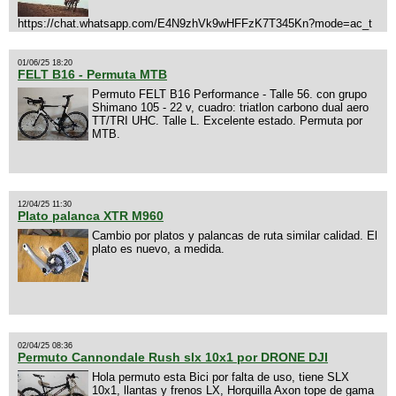
https://chat.whatsapp.com/E4N9zhVk9wHFFzK7T345Kn?mode=ac_t
01/06/25 18:20
FELT B16 - Permuta MTB
Permuto FELT B16 Performance - Talle 56. con grupo
Shimano 105 - 22 v, cuadro: triatlon carbono dual aero
TT/TRI UHC. Talle L. Excelente estado. Permuta por
MTB.
12/04/25 11:30
Plato palanca XTR M960
Cambio por platos y palancas de ruta similar calidad. El
plato es nuevo, a medida.
02/04/25 08:36
Permuto Cannondale Rush slx 10x1 por DRONE DJI
Hola permuto esta Bici por falta de uso, tiene SLX
10x1, llantas y frenos LX, Horquilla Axon tope de gama