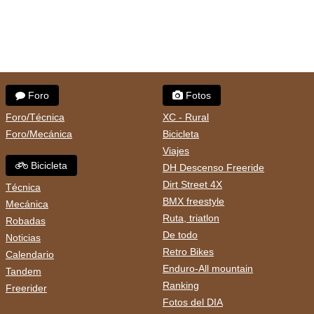
Foro
Fotos
Foro/Técnica
XC - Rural
Foro/Mecánica
Bicicleta
Viajes
Bicicleta
DH Descenso Freeride
Dirt Street 4X
Técnica
BMX freestyle
Mecánica
Ruta, triatlon
Robadas
De todo
Noticias
Retro Bikes
Calendario
Enduro-All mountain
Tandem
Ranking
Freerider
Fotos del DIA