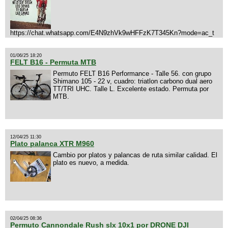
https://chat.whatsapp.com/E4N9zhVk9wHFFzK7T345Kn?mode=ac_t
01/06/25 18:20
FELT B16 - Permuta MTB
Permuto FELT B16 Performance - Talle 56. con grupo
Shimano 105 - 22 v, cuadro: triatlon carbono dual aero
TT/TRI UHC. Talle L. Excelente estado. Permuta por
MTB.
12/04/25 11:30
Plato palanca XTR M960
Cambio por platos y palancas de ruta similar calidad. El
plato es nuevo, a medida.
02/04/25 08:36
Permuto Cannondale Rush slx 10x1 por DRONE DJI