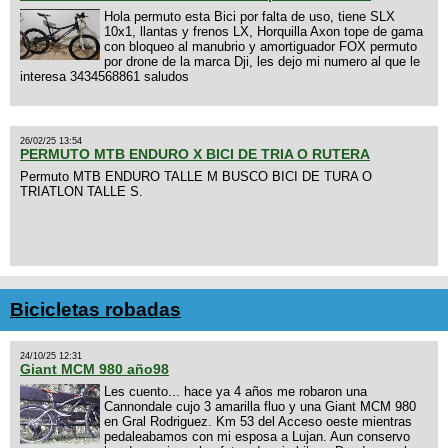
Hola permuto esta Bici por falta de uso, tiene SLX
10x1, llantas y frenos LX, Horquilla Axon tope de gama
con bloqueo al manubrio y amortiguador FOX permuto
por drone de la marca Dji, les dejo mi numero al que le
interesa 3434568861 saludos
26/02/25 13:54
PERMUTO MTB ENDURO X BICI DE TRIA O RUTERA
Permuto MTB ENDURO TALLE M BUSCO BICI DE TURA O
TRIATLON TALLE S.
Bicicletas robadas
24/10/25 12:31
Giant MCM 980 año98
Les cuento... hace ya 4 años me robaron una
Cannondale cujo 3 amarilla fluo y una Giant MCM 980
en Gral Rodriguez. Km 53 del Acceso oeste mientras
pedaleabamos con mi esposa a Lujan. Aun conservo