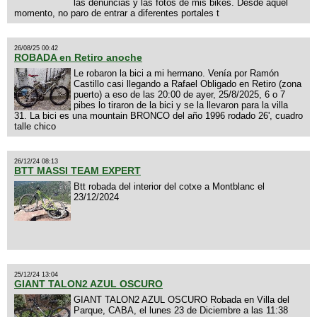
las denuncias y las fotos de mis bikes. Desde aquel
momento, no paro de entrar a diferentes portales t
26/08/25 00:42
ROBADA en Retiro anoche
Le robaron la bici a mi hermano. Venía por Ramón
Castillo casi llegando a Rafael Obligado en Retiro (zona
puerto) a eso de las 20:00 de ayer, 25/8/2025, 6 o 7
pibes lo tiraron de la bici y se la llevaron para la villa
31. La bici es una mountain BRONCO del año 1996 rodado 26', cuadro
talle chico
26/12/24 08:13
BTT MASSI TEAM EXPERT
Btt robada del interior del cotxe a Montblanc el
23/12/2024
25/12/24 13:04
GIANT TALON2 AZUL OSCURO
GIANT TALON2 AZUL OSCURO Robada en Villa del
Parque, CABA, el lunes 23 de Diciembre a las 11:38