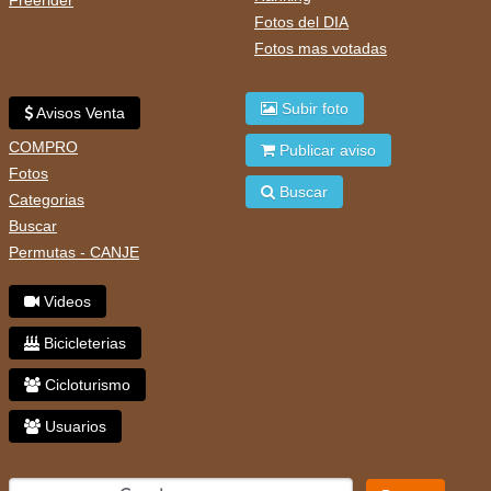
Freerider
Fotos del DIA
Fotos mas votadas
Subir foto
Avisos Venta
COMPRO
Publicar aviso
Fotos
Buscar
Categorias
Buscar
Permutas - CANJE
Videos
Bicicleterias
Cicloturismo
Usuarios