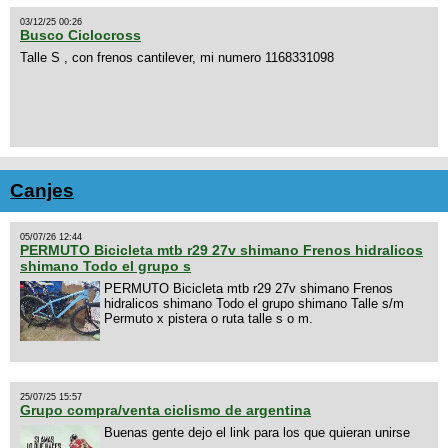
03/12/25 00:26
Busco Ciclocross
Talle S , con frenos cantilever, mi numero 1168331098
Canjes
05/07/26 12:44
PERMUTO Bicicleta mtb r29 27v shimano Frenos hidralicos
shimano Todo el grupo s
PERMUTO Bicicleta mtb r29 27v shimano Frenos
hidralicos shimano Todo el grupo shimano Talle s/m
Permuto x pistera o ruta talle s o m.
25/07/25 15:57
Grupo compra/venta ciclismo de argentina
Buenas gente dejo el link para los que quieran unirse