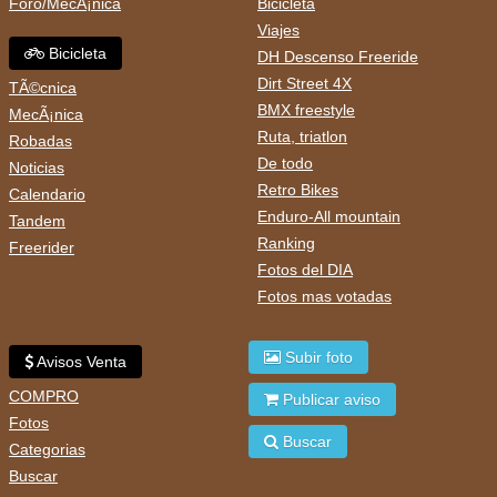
Foro/MecÃ¡nica
Bicicleta
Viajes
Bicicleta
DH Descenso Freeride
Dirt Street 4X
TÃ©cnica
BMX freestyle
MecÃ¡nica
Ruta, triatlon
Robadas
De todo
Noticias
Retro Bikes
Calendario
Enduro-All mountain
Tandem
Ranking
Freerider
Fotos del DIA
Fotos mas votadas
Subir foto
Avisos Venta
COMPRO
Publicar aviso
Fotos
Buscar
Categorias
Buscar