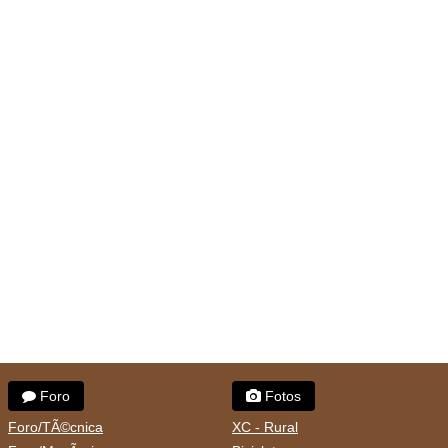
Foro
Fotos
Foro/TÃ©cnica
XC - Rural