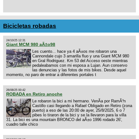
Bicicletas robadas
24/10/25 12:31
Giant MCM 980 aÃ±o98
Les cuento... hace ya 4 aÃ±os me robaron una
Cannondale cujo 3 amarilla fluo y una Giant MCM 980
en Gral Rodriguez. Km 53 del Acceso oeste mientras
pedaleabamos con mi esposa a Lujan. Aun conservo
las denuncias y las fotos de mis bikes. Desde aquel
momento, no paro de entrar a diferentes portales t
26/08/25 00:42
ROBADA en Retiro anoche
Le robaron la bici a mi hermano. VenÃ­a por RamÃ³n
Castillo casi llegando a Rafael Obligado en Retiro (zona
puerto) a eso de las 20:00 de ayer, 25/8/2025, 6 o 7
pibes lo tiraron de la bici y se la llevaron para la villa
31. La bici es una mountain BRONCO del aÃ±o 1996 rodado 26',
cuadro talle chico