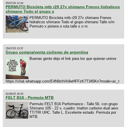
05/07/26 12:44
PERMUTO Bicicleta mtb r29 27v shimano Frenos hidralicos
shimano Todo el grupo s
PERMUTO Bicicleta mtb r29 27v shimano Frenos
hidralicos shimano Todo el grupo shimano Talle s/m
Permuto x pistera o ruta talle s o m.
25/07/25 15:57
Grupo compra/venta ciclismo de argentina
Buenas gente dejo el link para los que quieran unirse
https://chat.whatsapp.com/E4N9zhVk9wHFFzK7T345Kn?mode=ac_t
01/06/25 18:20
FELT B16 - Permuta MTB
Permuto FELT B16 Performance - Talle 56. con grupo
Shimano 105 - 22 v, cuadro: triatlon carbono dual aero
TT/TRI UHC. Talle L. Excelente estado. Permuta por
MTB.