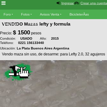
Ingresar
Crear una cuenta
Foro
Foro
Fotos
Avisos Venta
BicicleterÃ­as
VENDIDO Mazas lefty y formula
Foro
Bicicletas
Videos
Fotos
$
1500
TÃ©cnica
Precio:
pesos
Avisos
Condición:
USADO
Año:
2015
MecÃ¡nica
SUBÃ
Teléfono:
0221 156133440
Ventas
tu foto
Ubicación:
La Plata Buenos Aires Argentina
Vendo maza sin uso, de desarme: para Lefty 2.0, 32 agujeros
BicicleterÃ­
Galeria
SUBÃ
as
tu
XC
aviso
Bicicletas
Bicicletas
Buscar
Viajes
Videos
Bicicletas
Ultimos
Descenso
Cicloturismo
Tandem
Fotos
Dirt
Freerider