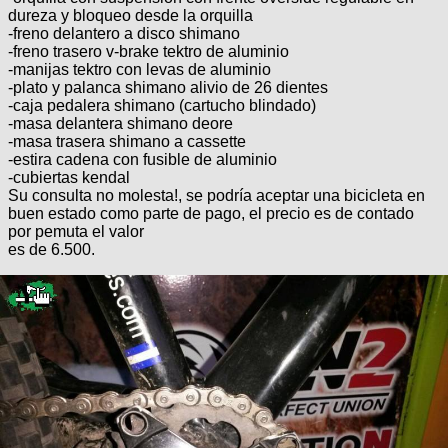
Categorias
BMX
Salidas
Usuarios
dureza y bloqueo desde la orquilla
TÃ©cnica
-freno delantero a disco shimano
COMPRO
Ruta,
Operadores
-freno trasero v-brake tektro de aluminio
triatlon
de
MecÃ¡nica
-manijas tektro con levas de aluminio
Ãšltimos
CANJE
cicloturismo
-plato y palanca shimano alivio de 26 dientes
De
Robadas
Buscar
-caja pedalera shimano (cartucho blindado)
Mi
todo
Relatos
-masa delantera shimano deore
ReputaciÃ³n
Noticias
de
Mis
-masa trasera shimano a cassette
Retro
viajes
Amigos
-estira cadena con fusible de aluminio
Mis
Calendario
-cubiertas kendal
Compras
Enduro
Foro
Actividad
Su consulta no molesta!, se podría aceptar una bicicleta en
de
de
Mis
buen estado como parte de pago, el precio es de contado
viajes
Amigos
Ventas
por pemuta el valor
Ranking
es de 6.500.
Fotos
del
DÃA
Fotos
mas
votadas