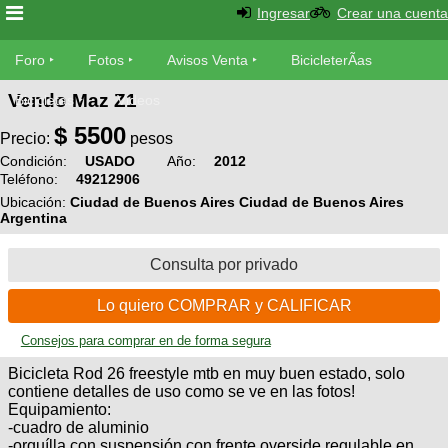
Ingresar
Crear una cuenta
Foro
Foro
Fotos
Avisos Venta
BicicleterÃ­as
Vendo Maz Z1
Foro
Bicicletas
Videos
Fotos
$
5500
TÃ©cnica
Precio:
pesos
Avisos
Condición:
USADO
Año:
2012
MecÃ¡nica
SUBÃ
Teléfono:
49212906
Ventas
tu foto
Ubicación:
Ciudad de Buenos Aires Ciudad de Buenos Aires
Argentina
BicicleterÃ­
Galeria
SUBÃ
as
Consulta por privado
tu
XC
aviso
Bicicletas
Lo quiero COMPRAR y CALIFICAR
Bicicletas
Consejos para comprar en de forma segura
Buscar
Viajes
Videos
Bicicleta Rod 26 freestyle mtb en muy buen estado, solo
Bicicletas
Ultimos
Descenso
contiene detalles de uso como se ve en las fotos!
Cicloturismo
Equipamiento:
Tandem
Fotos
Dirt
-cuadro de aluminio
-orquílla con suspensión con frente overside regulable en
Freerider