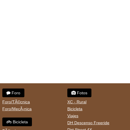
Foro
Fotos
Foro/TÃ©cnica
XC - Rural
Foro/MecÃ¡nica
Bicicleta
Viajes
Bicicleta
DH Descenso Freeride
Dirt Street 4X