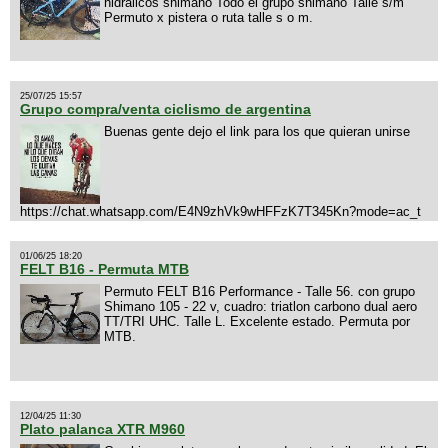
hidralicos shimano Todo el grupo shimano Talle s/m
Permuto x pistera o ruta talle s o m.
25/07/25 15:57
Grupo compra/venta ciclismo de argentina
Buenas gente dejo el link para los que quieran unirse
https://chat.whatsapp.com/E4N9zhVk9wHFFzK7T345Kn?mode=ac_t
01/06/25 18:20
FELT B16 - Permuta MTB
Permuto FELT B16 Performance - Talle 56. con grupo
Shimano 105 - 22 v, cuadro: triatlon carbono dual aero
TT/TRI UHC. Talle L. Excelente estado. Permuta por
MTB.
12/04/25 11:30
Plato palanca XTR M960