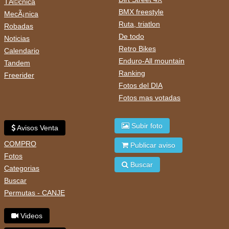
TÃ©cnica
BMX freestyle
MecÃ¡nica
Ruta, triatlon
Robadas
De todo
Noticias
Retro Bikes
Calendario
Enduro-All mountain
Tandem
Ranking
Freerider
Fotos del DIA
Fotos mas votadas
Subir foto
Avisos Venta
COMPRO
Publicar aviso
Fotos
Buscar
Categorias
Buscar
Permutas - CANJE
Videos