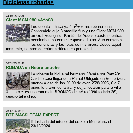
Bicicletas robadas
24/10/25 12:31
Giant MCM 980 aÃ±o98
Les cuento... hace ya 4 aÃ±os me robaron una
Cannondale cujo 3 amarilla fluo y una Giant MCM 980
en Gral Rodriguez. Km 53 del Acceso oeste mientras
pedaleabamos con mi esposa a Lujan. Aun conservo
las denuncias y las fotos de mis bikes. Desde aquel
momento, no paro de entrar a diferentes portales t
26/08/25 00:42
ROBADA en Retiro anoche
Le robaron la bici a mi hermano. VenÃ­a por RamÃ³n
Castillo casi llegando a Rafael Obligado en Retiro (zona
puerto) a eso de las 20:00 de ayer, 25/8/2025, 6 o 7
pibes lo tiraron de la bici y se la llevaron para la villa
31. La bici es una mountain BRONCO del aÃ±o 1996 rodado 26',
cuadro talle chico
26/12/24 08:13
BTT MASSI TEAM EXPERT
Btt robada del interior del cotxe a Montblanc el
23/12/2024