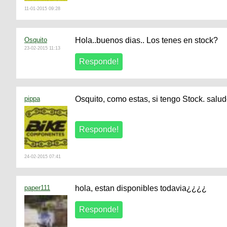
11-01-2015 09:28
Osquito
Hola..buenos dias.. Los tenes en stock?
23-02-2015 11:13
pippa
Osquito, como estas, si tengo Stock. salu
24-02-2015 07:41
paper111
hola, estan disponibles todavia¿¿¿¿