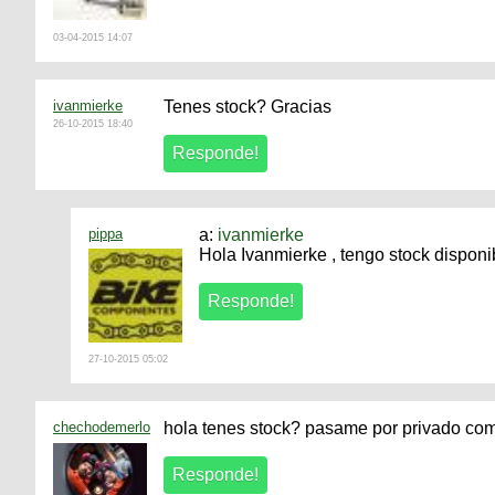
03-04-2015 14:07
ivanmierke
Tenes stock? Gracias
26-10-2015 18:40
pippa
a:
ivanmierke
Hola Ivanmierke , tengo stock disponib
27-10-2015 05:02
chechodemerlo
hola tenes stock? pasame por privado como