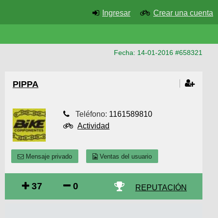
Ingresar
Crear una cuenta
Fecha: 14-01-2016 #658321
PIPPA
Teléfono:
1161589810
Actividad
Mensaje privado
Ventas del usuario
37
0
REPUTACIÓN