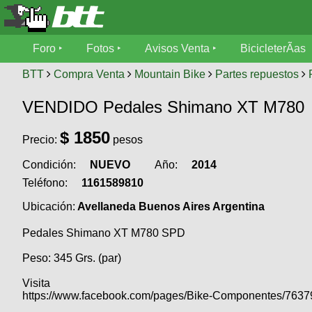
Foro
Foro
Fotos
Avisos Venta
BicicleterÃ­as
Foro
Fotos
BTT
Compra Venta
Mountain Bike
Partes repuestos
TÃ©cnica
VENDIDO Pedales Shimano XT M780
Avisos
MecÃ¡nica
SUBÃ
Ventas
$
1850
Precio:
pesos
tu foto
Condición:
NUEVO
Año:
2014
BicicleterÃ­
Galeria
SUBÃ
as
Teléfono:
1161589810
tu
XC
Ubicación:
Avellaneda Buenos Aires Argentina
aviso
Bicicletas
Bicicletas
Pedales Shimano XT M780 SPD
Buscar
Viajes
Videos
Peso: 345 Grs. (par)
Bicicletas
Ultimos
Descenso
Cicloturismo
Visita
Tandem
Fotos
Dirt
https://www.facebook.com/pages/Bike-Componentes/763
Freerider