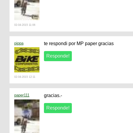
02-04-2015 11:06
pippa
te respondi por MP paper gracias
02-04-2015 12:11
paper111
gracias.-