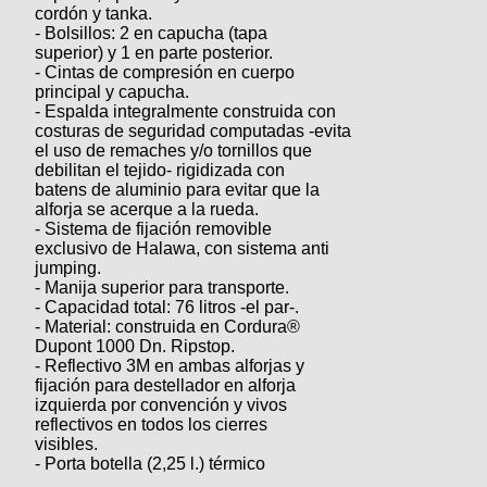
Categorias
BMX
cordón y tanka.
Salidas
Usuarios
- Bolsillos: 2 en capucha (tapa
TÃ©cnica
COMPRO
Ruta,
Operadores
superior) y 1 en parte posterior.
triatlon
de
MecÃ¡nica
- Cintas de compresión en cuerpo
Ãšltimos
CANJE
cicloturismo
principal y capucha.
De
Robadas
- Espalda integralmente construida con
Buscar
Mi
todo
Relatos
costuras de seguridad computadas -evita
ReputaciÃ³n
Noticias
de
el uso de remaches y/o tornillos que
Mis
Retro
viajes
debilitan el tejido- rigidizada con
Amigos
Mis
Calendario
batens de aluminio para evitar que la
Compras
Enduro
Foro
Actividad
alforja se acerque a la rueda.
de
de
- Sistema de fijación removible
Mis
viajes
Amigos
exclusivo de Halawa, con sistema anti
Ventas
Ranking
jumping.
- Manija superior para transporte.
- Capacidad total: 76 litros -el par-.
Fotos
- Material: construida en Cordura®
del
Dupont 1000 Dn. Ripstop.
DÃA
- Reflectivo 3M en ambas alforjas y
fijación para destellador en alforja
izquierda por convención y vivos
Fotos
reflectivos en todos los cierres
mas
visibles.
votadas
- Porta botella (2,25 l.) térmico