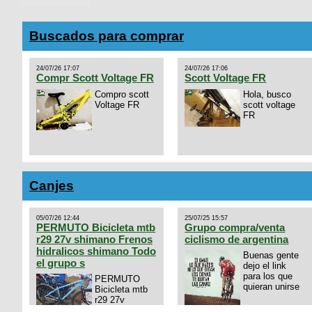
Buscados para comprar
24/07/26 17:07
24/07/26 17:06
Compr Scott Voltage FR
Scott Voltage FR
Compro scott
Hola, busco
Voltage FR
scott voltage
FR
Canjes
05/07/26 12:44
25/07/25 15:57
PERMUTO Bicicleta mtb
Grupo compra/venta
r29 27v shimano Frenos
ciclismo de argentina
hidralicos shimano Todo
Buenas gente
el grupo s
dejo el link
para los que
PERMUTO
quieran unirse
Bicicleta mtb
r29 27v
shimano
https://chat.whatsapp.com/