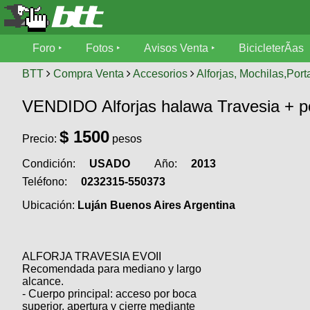
Foro
Foro
Fotos
Avisos Venta
BicicleterÃ­as
Foro
Fotos
BTT
Compra Venta
Accesorios
Alforjas, Mochilas,Port
TÃ©cnica
VENDIDO Alforjas halawa Travesia + por
Avisos
MecÃ¡nica
SUBÃ
Ventas
$
1500
Precio:
pesos
tu foto
Condición:
USADO
Año:
2013
BicicleterÃ­
Galeria
SUBÃ
as
Teléfono:
0232315-550373
tu
XC
Ubicación:
Luján Buenos Aires Argentina
aviso
Bicicletas
Bicicletas
Buscar
Viajes
Videos
ALFORJA TRAVESIA EVOII
Bicicletas
Ultimos
Recomendada para mediano y largo
Descenso
Cicloturismo
alcance.
Tandem
Fotos
Dirt
- Cuerpo principal: acceso por boca
superior, apertura y cierre mediante
Freerider