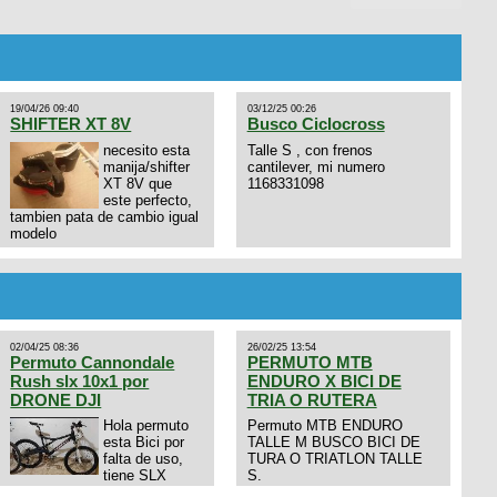
19/04/26 09:40
03/12/25 00:26
SHIFTER XT 8V
Busco Ciclocross
necesito esta
Talle S , con frenos
manija/shifter
cantilever, mi numero
XT 8V que
1168331098
este perfecto,
tambien pata de cambio igual
modelo
02/04/25 08:36
26/02/25 13:54
Permuto Cannondale
PERMUTO MTB
Rush slx 10x1 por
ENDURO X BICI DE
DRONE DJI
TRIA O RUTERA
Hola permuto
Permuto MTB ENDURO
esta Bici por
TALLE M BUSCO BICI DE
falta de uso,
TURA O TRIATLON TALLE
tiene SLX
S.
10x1, llantas y frenos LX,