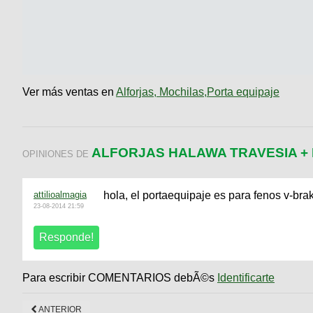
Ver más ventas en
Alforjas, Mochilas,Porta equipaje
ALFORJAS HALAWA TRAVESIA +
OPINIONES DE
attilioalmagia
hola, el portaequipaje es para fenos v-bra
23-08-2014 21:59
Para escribir COMENTARIOS debÃ©s
Identificarte
ANTERIOR