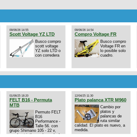
09/06/26 14:55
09/06/26 14:54
Scott Voltage YZ LTD
Compro Voltage FR
Busco compro
Busco compro
scott voltage
Voltage FR en
YZ solo LTD o
lo posible solo
con corredera
cuadro.
01/06/25 18:20
12/04/25 11:30
FELT B16 - Permuta
Plato palanca XTR M960
MTB
Cambio por
platos y
Permuto FELT
palancas de
B16
ruta similar
Performance -
calidad. El plato es nuevo, a
Talle 56. con
medida.
grupo Shimano 105 - 22 v,
cuadro: triatlon carbono dual
E4N9zhVk9wHFFzK7T345Kn?