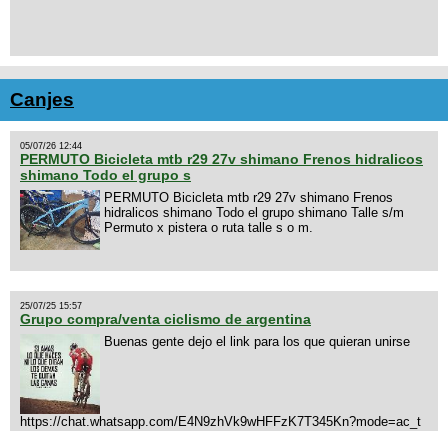
Canjes
05/07/26 12:44
PERMUTO Bicicleta mtb r29 27v shimano Frenos hidralicos
shimano Todo el grupo s
PERMUTO Bicicleta mtb r29 27v shimano Frenos
hidralicos shimano Todo el grupo shimano Talle s/m
Permuto x pistera o ruta talle s o m.
25/07/25 15:57
Grupo compra/venta ciclismo de argentina
Buenas gente dejo el link para los que quieran unirse
https://chat.whatsapp.com/E4N9zhVk9wHFFzK7T345Kn?mode=ac_t