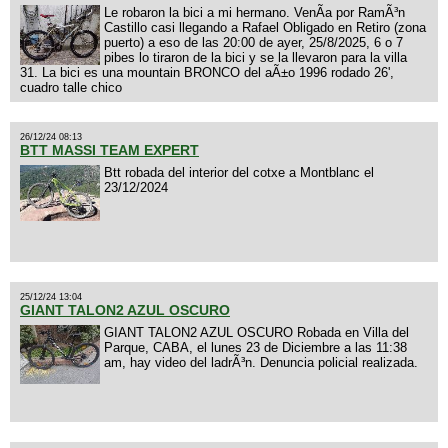
Le robaron la bici a mi hermano. VenÃ­a por RamÃ³n
Castillo casi llegando a Rafael Obligado en Retiro (zona
puerto) a eso de las 20:00 de ayer, 25/8/2025, 6 o 7
pibes lo tiraron de la bici y se la llevaron para la villa
31. La bici es una mountain BRONCO del aÃ±o 1996 rodado 26',
cuadro talle chico
26/12/24 08:13
BTT MASSI TEAM EXPERT
Btt robada del interior del cotxe a Montblanc el
23/12/2024
25/12/24 13:04
GIANT TALON2 AZUL OSCURO
GIANT TALON2 AZUL OSCURO Robada en Villa del
Parque, CABA, el lunes 23 de Diciembre a las 11:38
am, hay video del ladrÃ³n. Denuncia policial realizada.