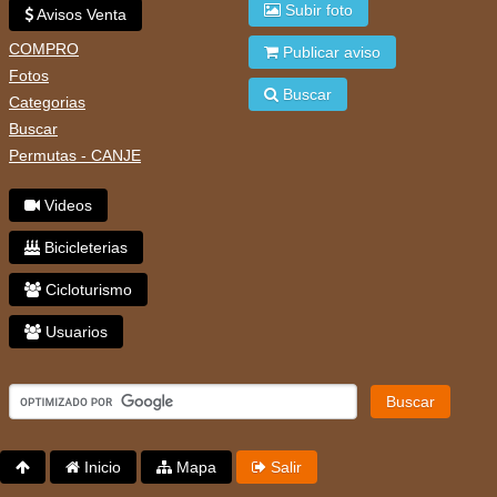
Subir foto
Avisos Venta
COMPRO
Publicar aviso
Fotos
Buscar
Categorias
Buscar
Permutas - CANJE
Videos
Bicicleterias
Cicloturismo
Usuarios
Buscar
Inicio
Mapa
Salir