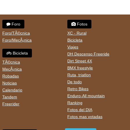
Foro
Fotos
Foro/TÃ©cnica
XC - Rural
Foro/MecÃ¡nica
Bicicleta
Viajes
Bicicleta
DH Descenso Freeride
Dirt Street 4X
TÃ©cnica
BMX freestyle
MecÃ¡nica
Ruta, triatlon
Robadas
De todo
Noticias
Retro Bikes
Calendario
Enduro-All mountain
Tandem
Ranking
Freerider
Fotos del DIA
Fotos mas votadas