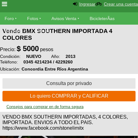
Ingresar
Crear una cuenta
Foro
Foro
Fotos
Avisos Venta
BicicleterÃ­as
Vendo BMX SOUTHERN IMPORTADA 4
Foro
Bicicletas
Videos
Fotos
COLORES
TÃ©cnica
$
5000
Avisos
Precio:
pesos
MecÃ¡nica
SUBÃ
Ventas
Condición:
NUEVO
Año:
2013
Teléfono:
0345 4214234 / 4229260
tu foto
Ubicación:
Concordia Entre Ríos Argentina
BicicleterÃ­
Galeria
SUBÃ
as
Consulta por privado
tu
XC
aviso
Bicicletas
Lo quiero COMPRAR y CALIFICAR
Bicicletas
Consejos para comprar en de forma segura
Buscar
Viajes
Videos
Bicicletas
VENDO BMX SOUTHERN IMPORTADAS, 4 COLORES,
Ultimos
Descenso
IMPORTADA. ENVIOS A TODO EL PAIS.
Cicloturismo
Tandem
https://www.facebook.com/stonelimitx
Fotos
Dirt
Freerider