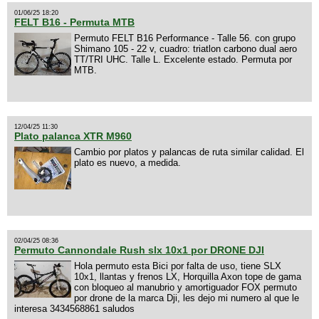
01/06/25 18:20
FELT B16 - Permuta MTB
Permuto FELT B16 Performance - Talle 56. con grupo
Shimano 105 - 22 v, cuadro: triatlon carbono dual aero
TT/TRI UHC. Talle L. Excelente estado. Permuta por
MTB.
12/04/25 11:30
Plato palanca XTR M960
Cambio por platos y palancas de ruta similar calidad. El
plato es nuevo, a medida.
02/04/25 08:36
Permuto Cannondale Rush slx 10x1 por DRONE DJI
Hola permuto esta Bici por falta de uso, tiene SLX
10x1, llantas y frenos LX, Horquilla Axon tope de gama
con bloqueo al manubrio y amortiguador FOX permuto
por drone de la marca Dji, les dejo mi numero al que le
interesa 3434568861 saludos