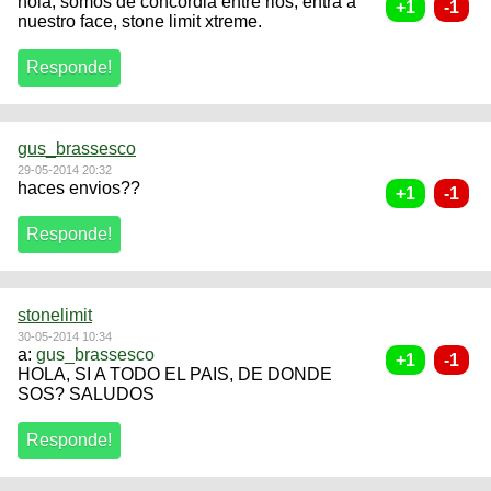
hola, somos de concordia entre rios, entra a
nuestro face, stone limit xtreme.
gus_brassesco
29-05-2014 20:32
haces envios??
stonelimit
30-05-2014 10:34
a:
gus_brassesco
HOLA, SI A TODO EL PAIS, DE DONDE
SOS? SALUDOS