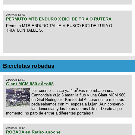
26/02/25 13:54
PERMUTO MTB ENDURO X BICI DE TRIA O RUTERA
Permuto MTB ENDURO TALLE M BUSCO BICI DE TURA O
TRIATLON TALLE S.
Bicicletas robadas
24/10/25 12:31
Giant MCM 980 aÃ±o98
Les cuento... hace ya 4 aÃ±os me robaron una
Cannondale cujo 3 amarilla fluo y una Giant MCM 980
en Gral Rodriguez. Km 53 del Acceso oeste mientras
pedaleabamos con mi esposa a Lujan. Aun conservo
las denuncias y las fotos de mis bikes. Desde aquel
momento, no paro de entrar a diferentes portales t
26/08/25 00:42
ROBADA en Retiro anoche