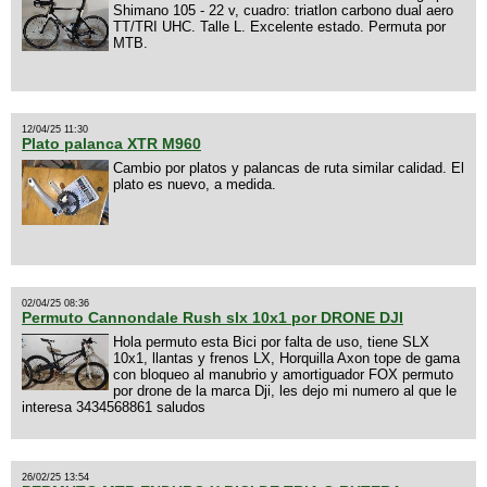
Shimano 105 - 22 v, cuadro: triatlon carbono dual aero
TT/TRI UHC. Talle L. Excelente estado. Permuta por
MTB.
12/04/25 11:30
Plato palanca XTR M960
Cambio por platos y palancas de ruta similar calidad. El
plato es nuevo, a medida.
02/04/25 08:36
Permuto Cannondale Rush slx 10x1 por DRONE DJI
Hola permuto esta Bici por falta de uso, tiene SLX
10x1, llantas y frenos LX, Horquilla Axon tope de gama
con bloqueo al manubrio y amortiguador FOX permuto
por drone de la marca Dji, les dejo mi numero al que le
interesa 3434568861 saludos
26/02/25 13:54