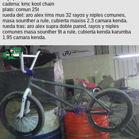
Categorias
BMX
cadena: kmc kool chain
Salidas
Usuarios
plato: comun 25t
TÃ©cnica
COMPRO
Ruta,
Operadores
rueda del: aro alex rims mus 32 rayos y niples comunes,
triatlon
de
MecÃ¡nica
masa sounther a rule, cubierta maxiss 2.3 camara kenda.
Ãšltimos
CANJE
cicloturismo
rueda tras: aro alex supra doble pared, rayos y niples
De
Robadas
comunes masa sounther 9t a rule, cubierta kenda karumba
Buscar
Mi
todo
Relatos
1.95 camara kenda.
ReputaciÃ³n
Noticias
de
Mis
Retro
viajes
Amigos
Mis
Calendario
Compras
Enduro
Foro
Actividad
de
de
Mis
viajes
Amigos
Ventas
Ranking
Fotos
del
DÃA
Fotos
mas
votadas