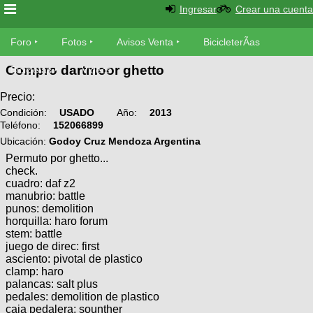
Ingresar
Crear una cuenta
Foro
Foro
Fotos
Avisos Venta
BicicleterÃ­as
Compro dartmoor ghetto
Foro
Bicicletas
Videos
Fotos
TÃ©cnica
Precio:
Avisos
Condición:
USADO
Año:
2013
MecÃ¡nica
SUBÃ
Teléfono:
152066899
Ventas
tu foto
Ubicación:
Godoy Cruz Mendoza Argentina
Permuto por ghetto...
BicicleterÃ­
check.
Galeria
SUBÃ
as
cuadro: daf z2
manubrio: battle
tu
XC
punos: demolition
aviso
Bicicletas
horquilla: haro forum
Bicicletas
stem: battle
Buscar
juego de direc: first
Viajes
Videos
asciento: pivotal de plastico
Bicicletas
Ultimos
clamp: haro
Descenso
Cicloturismo
palancas: salt plus
Tandem
Fotos
Dirt
pedales: demolition de plastico
caja pedalera: sounther
Freerider