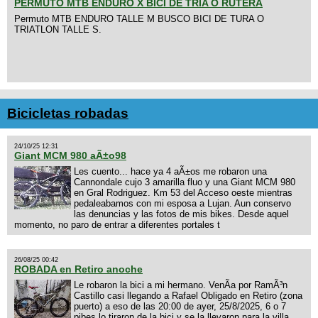
PERMUTO MTB ENDURO X BICI DE TRIA O RUTERA
Permuto MTB ENDURO TALLE M BUSCO BICI DE TURA O
TRIATLON TALLE S.
Bicicletas robadas
24/10/25 12:31
Giant MCM 980 aÃ±o98
Les cuento... hace ya 4 aÃ±os me robaron una
Cannondale cujo 3 amarilla fluo y una Giant MCM 980
en Gral Rodriguez. Km 53 del Acceso oeste mientras
pedaleabamos con mi esposa a Lujan. Aun conservo
las denuncias y las fotos de mis bikes. Desde aquel
momento, no paro de entrar a diferentes portales t
26/08/25 00:42
ROBADA en Retiro anoche
Le robaron la bici a mi hermano. VenÃ­a por RamÃ³n
Castillo casi llegando a Rafael Obligado en Retiro (zona
puerto) a eso de las 20:00 de ayer, 25/8/2025, 6 o 7
pibes lo tiraron de la bici y se la llevaron para la villa