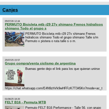
Canjes
05/07/26 12:44
PERMUTO Bicicleta mtb r29 27v shimano Frenos hidralicos
shimano Todo el grupo s
PERMUTO Bicicleta mtb r29 27v shimano Frenos
hidralicos shimano Todo el grupo shimano Talle s/m
Permuto x pistera o ruta talle s o m.
25/07/25 15:57
Grupo compra/venta ciclismo de argentina
Buenas gente dejo el link para los que quieran unirse
https://chat.whatsapp.com/E4N9zhVk9wHFFzK7T345Kn?mode=ac_t
01/06/25 18:20
FELT B16 - Permuta MTB
Permuto FELT B16 Performance - Talle 56. con grupo