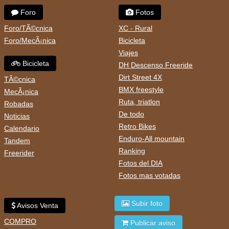
Foro
Fotos
Foro/TÃ©cnica
XC - Rural
Foro/MecÃ¡nica
Bicicleta
Viajes
Bicicleta
DH Descenso Freeride
Dirt Street 4X
TÃ©cnica
BMX freestyle
MecÃ¡nica
Ruta, triatlon
Robadas
De todo
Noticias
Retro Bikes
Calendario
Enduro-All mountain
Tandem
Ranking
Freerider
Fotos del DIA
Fotos mas votadas
Subir foto
Avisos Venta
COMPRO
Publicar aviso