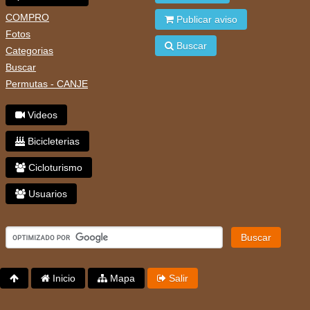
COMPRO
Publicar aviso
Fotos
Buscar
Categorias
Buscar
Permutas - CANJE
Videos
Bicicleterias
Cicloturismo
Usuarios
Buscar
Inicio
Mapa
Salir