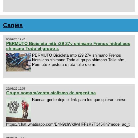
Canjes
05/07/26 12:44
PERMUTO Bicicleta mtb r29 27v shimano Frenos hidralicos
shimano Todo el grupo s
PERMUTO Bicicleta mtb r29 27v shimano Frenos
hidralicos shimano Todo el grupo shimano Talle s/m
Permuto x pistera o ruta talle s o m.
25/07/25 15:57
Grupo compra/venta ciclismo de argentina
Buenas gente dejo el link para los que quieran unirse
https://chat.whatsapp.com/E4N9zhVk9wHFFzK7T345Kn?mode=ac_t
01/06/25 18:20