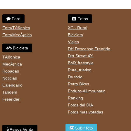
Foro
Fotos
Foro/TÃ©cnica
XC - Rural
Foro/MecÃ¡nica
Bicicleta
Viajes
Bicicleta
DH Descenso Freeride
Dirt Street 4X
TÃ©cnica
BMX freestyle
MecÃ¡nica
Ruta, triatlon
Robadas
De todo
Noticias
Retro Bikes
Calendario
Enduro-All mountain
Tandem
Ranking
Freerider
Fotos del DIA
Fotos mas votadas
Subir foto
Avisos Venta