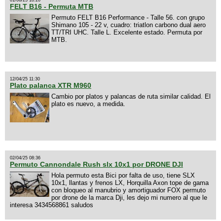
FELT B16 - Permuta MTB
Permuto FELT B16 Performance - Talle 56. con grupo
Shimano 105 - 22 v, cuadro: triatlon carbono dual aero
TT/TRI UHC. Talle L. Excelente estado. Permuta por
MTB.
12/04/25 11:30
Plato palanca XTR M960
Cambio por platos y palancas de ruta similar calidad. El
plato es nuevo, a medida.
02/04/25 08:36
Permuto Cannondale Rush slx 10x1 por DRONE DJI
Hola permuto esta Bici por falta de uso, tiene SLX
10x1, llantas y frenos LX, Horquilla Axon tope de gama
con bloqueo al manubrio y amortiguador FOX permuto
por drone de la marca Dji, les dejo mi numero al que le
interesa 3434568861 saludos