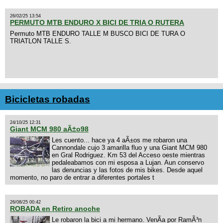
26/02/25 13:54
PERMUTO MTB ENDURO X BICI DE TRIA O RUTERA
Permuto MTB ENDURO TALLE M BUSCO BICI DE TURA O
TRIATLON TALLE S.
Bicicletas robadas
24/10/25 12:31
Giant MCM 980 aÃ±o98
Les cuento... hace ya 4 aÃ±os me robaron una
Cannondale cujo 3 amarilla fluo y una Giant MCM 980
en Gral Rodriguez. Km 53 del Acceso oeste mientras
pedaleabamos con mi esposa a Lujan. Aun conservo
las denuncias y las fotos de mis bikes. Desde aquel
momento, no paro de entrar a diferentes portales t
26/08/25 00:42
ROBADA en Retiro anoche
Le robaron la bici a mi hermano. VenÃ­a por RamÃ³n