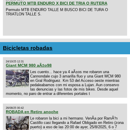
PERMUTO MTB ENDURO X BICI DE TRIA O RUTERA
Permuto MTB ENDURO TALLE M BUSCO BICI DE TURA O
TRIATLON TALLE S.
Bicicletas robadas
24/10/25 12:31
Giant MCM 980 aÃ±o98
Les cuento... hace ya 4 aÃ±os me robaron una
Cannondale cujo 3 amarilla fluo y una Giant MCM 980
en Gral Rodriguez. Km 53 del Acceso oeste mientras
pedaleabamos con mi esposa a Lujan. Aun conservo
las denuncias y las fotos de mis bikes. Desde aquel
momento, no paro de entrar a diferentes portales t
26/08/25 00:42
ROBADA en Retiro anoche
Le robaron la bici a mi hermano. VenÃ­a por RamÃ³n
Castillo casi llegando a Rafael Obligado en Retiro (zona
puerto) a eso de las 20:00 de ayer, 25/8/2025, 6 o 7