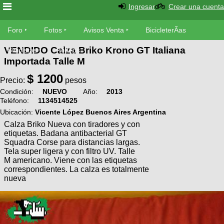
Ingresar
Crear una cuenta
Foro
Foro
Fotos
Avisos Venta
BicicleterÃ­as
VENDIDO Calza Briko Krono GT Italiana
Foro
Bicicletas
Videos
Fotos
Importada Talle M
TÃ©cnica
$
1200
Avisos
Precio:
pesos
MecÃ¡nica
SUBÃ
Ventas
Condición:
NUEVO
Año:
2013
Teléfono:
1134514525
tu foto
Ubicación:
Vicente López Buenos Aires Argentina
BicicleterÃ­
Calza Briko Nueva con tiradores y con
Galeria
SUBÃ
as
etiquetas. Badana antibacterial GT
tu
Squadra Corse para distancias largas.
XC
aviso
Tela super ligera y con filtro UV. Talle
Bicicletas
M americano. Viene con las etiquetas
Bicicletas
correspondientes. La calza es totalmente
Buscar
Viajes
nueva
Videos
Bicicletas
Ultimos
Descenso
Cicloturismo
Tandem
Fotos
Dirt
Freerider