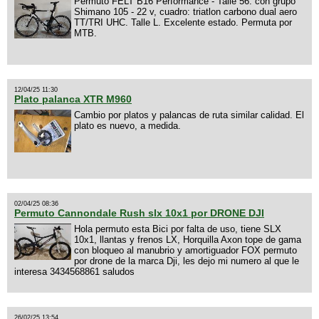
Permuto FELT B16 Performance - Talle 56. con grupo
Shimano 105 - 22 v, cuadro: triatlon carbono dual aero
TT/TRI UHC. Talle L. Excelente estado. Permuta por
MTB.
12/04/25 11:30
Plato palanca XTR M960
Cambio por platos y palancas de ruta similar calidad. El
plato es nuevo, a medida.
02/04/25 08:36
Permuto Cannondale Rush slx 10x1 por DRONE DJI
Hola permuto esta Bici por falta de uso, tiene SLX
10x1, llantas y frenos LX, Horquilla Axon tope de gama
con bloqueo al manubrio y amortiguador FOX permuto
por drone de la marca Dji, les dejo mi numero al que le
interesa 3434568861 saludos
26/02/25 13:54