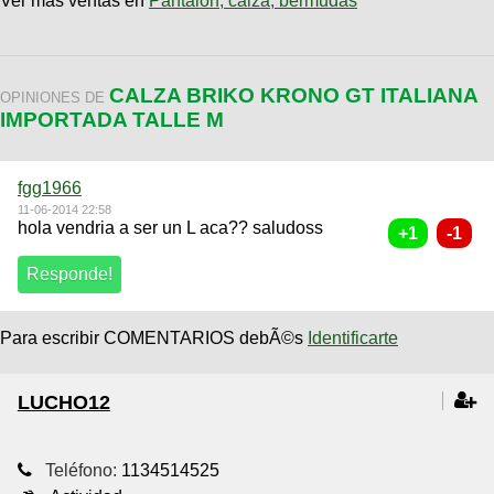
Ver más ventas en
Pantalón, calza, bermudas
CALZA BRIKO KRONO GT ITALIANA
OPINIONES DE
IMPORTADA TALLE M
fgg1966
11-06-2014 22:58
hola vendria a ser un L aca?? saludoss
Para escribir COMENTARIOS debÃ©s
Identificarte
LUCHO12
Teléfono:
1134514525