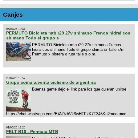
Canjes
05/07/26 12:44
PERMUTO Bicicleta mtb r29 27v shimano Frenos hidralicos
shimano Todo el grupo s
PERMUTO Bicicleta mtb r29 27v shimano Frenos
hidralicos shimano Todo el grupo shimano Talle s/m
Permuto x pistera o ruta talle s o m.
25/07/25 15:57
Grupo compra/venta ciclismo de argentina
Buenas gente dejo el link para los que quieran unirse
https://chat.whatsapp.com/E4N9zhVk9wHFFzK7T345Kn?mode=ac_t
01/06/25 18:20
FELT B16 - Permuta MTB