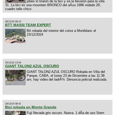
pibes lo tiraron de la bici y se la llevaron para la villa
31. La bici es una mountain BRONCO del aÃ±o 1996 rodado 26',
cuadro talle chico
26/12/24 08:13
BTT MASSI TEAM EXPERT
Btt robada del interior del cotxe a Montblanc el
23/12/2024
25/12/24 13:04
GIANT TALON2 AZUL OSCURO
GIANT TALON2 AZUL OSCURO Robada en Villa del
Parque, CABA, el lunes 23 de Diciembre a las 11:38
am, hay video del ladrÃ³n. Denuncia policial realizada.
24/12/24 08:41
Bici robada en Monte Grande
Fuji Nevada gris oscuro. Nueva. 1 dÃ­a de uso Stem