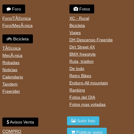
Foro
Fotos
Foro/TÃ©cnica
XC - Rural
Foro/MecÃ¡nica
Bicicleta
Viajes
Bicicleta
DH Descenso Freeride
Dirt Street 4X
TÃ©cnica
BMX freestyle
MecÃ¡nica
Ruta, triatlon
Robadas
De todo
Noticias
Retro Bikes
Calendario
Enduro-All mountain
Tandem
Ranking
Freerider
Fotos del DIA
Fotos mas votadas
Subir foto
Avisos Venta
COMPRO
Publicar aviso