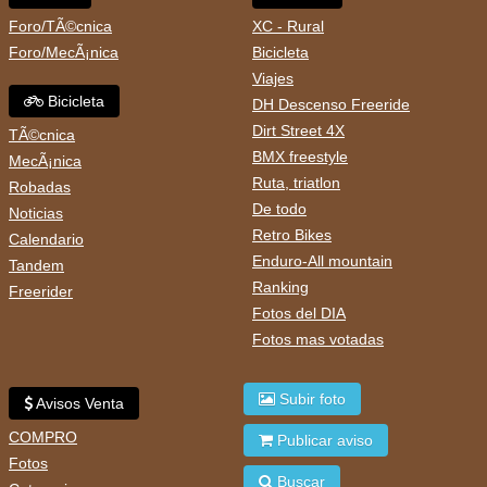
Foro/TÃ©cnica
XC - Rural
Foro/MecÃ¡nica
Bicicleta
Viajes
Bicicleta
DH Descenso Freeride
Dirt Street 4X
TÃ©cnica
BMX freestyle
MecÃ¡nica
Ruta, triatlon
Robadas
De todo
Noticias
Retro Bikes
Calendario
Enduro-All mountain
Tandem
Ranking
Freerider
Fotos del DIA
Fotos mas votadas
Subir foto
Avisos Venta
COMPRO
Publicar aviso
Fotos
Buscar