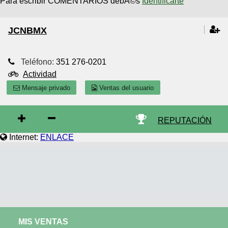
Para escribir COMENTARIOS debÃ©s
Identificarte
JCNBMX
Teléfono:
351 276-0201
Actividad
Mensaje privado
Ventas del usuario
REPUTACIÓN
Internet:
ENLACE
MIS VENTAS