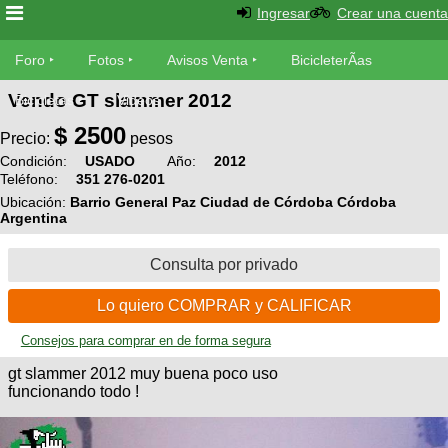
Ingresar
Crear una cuenta
Foro
Foro
Fotos
Avisos Venta
BicicleterÃ­as
Vendo GT slammer 2012
Foro
Bicicletas
Videos
Fotos
$
2500
TÃ©cnica
Precio:
pesos
Avisos
Condición:
USADO
Año:
2012
MecÃ¡nica
SUBÃ
Teléfono:
351 276-0201
Ventas
tu foto
Ubicación:
Barrio General Paz Ciudad de Córdoba Córdoba
Argentina
BicicleterÃ­
Galeria
SUBÃ
as
Consulta por privado
tu
XC
aviso
Bicicletas
Lo quiero COMPRAR y CALIFICAR
Bicicletas
Consejos para comprar en de forma segura
Buscar
Viajes
Videos
gt slammer 2012 muy buena poco uso
Bicicletas
Ultimos
Descenso
funcionando todo !
Cicloturismo
Tandem
Fotos
Dirt
Freerider