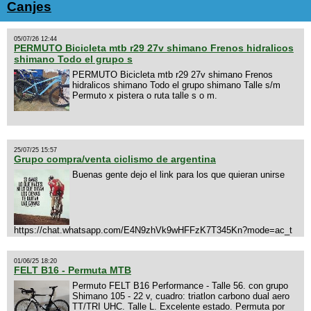
Canjes
05/07/26 12:44
PERMUTO Bicicleta mtb r29 27v shimano Frenos hidralicos
shimano Todo el grupo s
PERMUTO Bicicleta mtb r29 27v shimano Frenos
hidralicos shimano Todo el grupo shimano Talle s/m
Permuto x pistera o ruta talle s o m.
25/07/25 15:57
Grupo compra/venta ciclismo de argentina
Buenas gente dejo el link para los que quieran unirse
https://chat.whatsapp.com/E4N9zhVk9wHFFzK7T345Kn?mode=ac_t
01/06/25 18:20
FELT B16 - Permuta MTB
Permuto FELT B16 Performance - Talle 56. con grupo
Shimano 105 - 22 v, cuadro: triatlon carbono dual aero
TT/TRI UHC. Talle L. Excelente estado. Permuta por