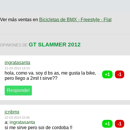
Ver más ventas en
Bicicletas de BMX - Freestyle - Flat
GT SLAMMER 2012
OPINIONES DE
ingratasanta
21-03-2014 14:14
hola, como va. soy d bs as, me gusta la bike,
pero llego a 2mil t sirve??
jcnbmx
22-03-2014 22:06
a:
ingratasanta
si me sirve pero soi de cordoba !!