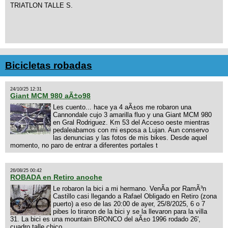
TRIATLON TALLE S.
Bicicletas robadas
24/10/25 12:31
Giant MCM 980 aÃ±o98
Les cuento... hace ya 4 aÃ±os me robaron una
Cannondale cujo 3 amarilla fluo y una Giant MCM 980
en Gral Rodriguez. Km 53 del Acceso oeste mientras
pedaleabamos con mi esposa a Lujan. Aun conservo
las denuncias y las fotos de mis bikes. Desde aquel
momento, no paro de entrar a diferentes portales t
26/08/25 00:42
ROBADA en Retiro anoche
Le robaron la bici a mi hermano. VenÃ­a por RamÃ³n
Castillo casi llegando a Rafael Obligado en Retiro (zona
puerto) a eso de las 20:00 de ayer, 25/8/2025, 6 o 7
pibes lo tiraron de la bici y se la llevaron para la villa
31. La bici es una mountain BRONCO del aÃ±o 1996 rodado 26',
cuadro talle chico