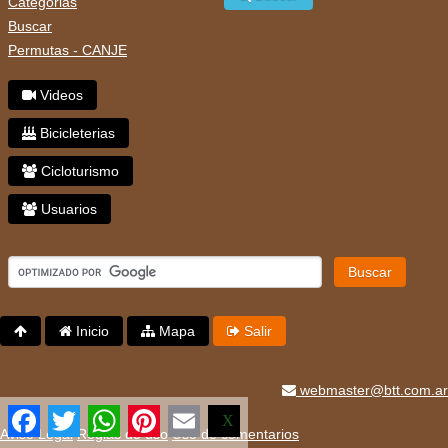
Categorias
Buscar
Permutas - CANJE
Videos
Bicicleterias
Cicloturismo
Usuarios
Buscar
Inicio
Mapa
Salir
webmaster@btt.com.ar
Facebook
Twitter
WhatsApp
Pinterest
Email
X
Aviso Legal
Reglas de uso
Uso de comentarios