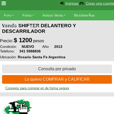
Ingresar
Crear una cuenta
Foro
Foro
Fotos
Avisos Venta
BicicleterÃ­as
Vendo SHIFTER DELANTERO Y
Foro
Bicicletas
Videos
Fotos
DESCARRILADOR
TÃ©cnica
$
1200
Avisos
Precio:
pesos
MecÃ¡nica
SUBÃ
Ventas
Condición:
NUEVO
Año:
2013
Teléfono:
341 5988836
tu foto
Ubicación:
Rosario Santa Fe Argentina
BicicleterÃ­
Galeria
SUBÃ
as
Consulta por privado
tu
XC
aviso
Bicicletas
Lo quiero COMPRAR y CALIFICAR
Bicicletas
Consejos para comprar en de forma segura
Buscar
Viajes
Videos
Bicicletas
Ultimos
Descenso
Cicloturismo
Tandem
Fotos
Dirt
Freerider