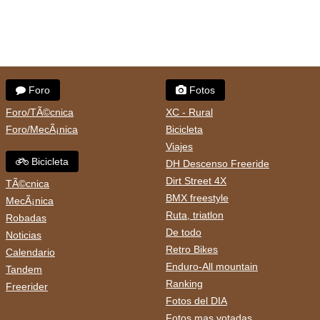
Foro
Fotos
Foro/TÃ©cnica
XC - Rural
Foro/MecÃ¡nica
Bicicleta
Viajes
Bicicleta
DH Descenso Freeride
Dirt Street 4X
TÃ©cnica
BMX freestyle
MecÃ¡nica
Ruta, triatlon
Robadas
De todo
Noticias
Retro Bikes
Calendario
Enduro-All mountain
Tandem
Ranking
Freerider
Fotos del DIA
Fotos mas votadas