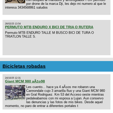
por drone de la marca Dji, les dejo mi numero al que le
interesa 3434568861 saludos
26/02/25 13:54
PERMUTO MTB ENDURO X BICI DE TRIA O RUTERA
Permuto MTB ENDURO TALLE M BUSCO BICI DE TURA O
TRIATLON TALLE S.
Bicicletas robadas
24/10/25 12:31
Giant MCM 980 aÃ±o98
Les cuento... hace ya 4 aÃ±os me robaron una
Cannondale cujo 3 amarilla fluo y una Giant MCM 980
en Gral Rodriguez. Km 53 del Acceso oeste mientras
pedaleabamos con mi esposa a Lujan. Aun conservo
las denuncias y las fotos de mis bikes. Desde aquel
momento, no paro de entrar a diferentes portales t