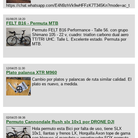
https://chat.whatsapp.com/E4N9zhVk9wHFFzK7T345Kn?mode=ac_t
01/06/25 18:20
FELT B16 - Permuta MTB
Permuto FELT B16 Performance - Talle 56. con grupo
Shimano 105 - 22 v, cuadro: triatlon carbono dual aero
TT/TRI UHC. Talle L. Excelente estado. Permuta por
MTB.
12/04/25 11:30
Plato palanca XTR M960
Cambio por platos y palancas de ruta similar calidad. El
plato es nuevo, a medida.
02/04/25 08:36
Permuto Cannondale Rush slx 10x1 por DRONE DJI
Hola permuto esta Bici por falta de uso, tiene SLX
10x1, llantas y frenos LX, Horquilla Axon tope de gama
con bloqueo al manubrio y amortiguador FOX permuto