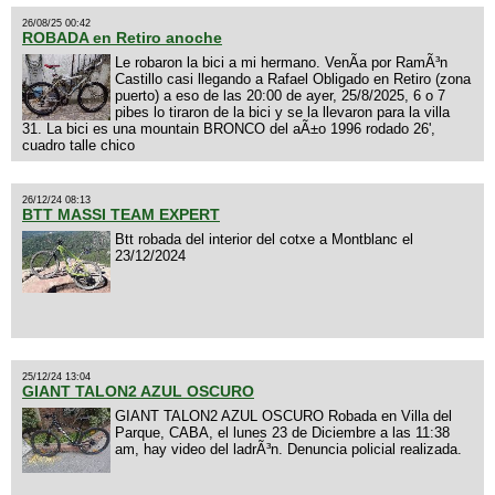
26/08/25 00:42
ROBADA en Retiro anoche
Le robaron la bici a mi hermano. VenÃ­a por RamÃ³n
Castillo casi llegando a Rafael Obligado en Retiro (zona
puerto) a eso de las 20:00 de ayer, 25/8/2025, 6 o 7
pibes lo tiraron de la bici y se la llevaron para la villa
31. La bici es una mountain BRONCO del aÃ±o 1996 rodado 26',
cuadro talle chico
26/12/24 08:13
BTT MASSI TEAM EXPERT
Btt robada del interior del cotxe a Montblanc el
23/12/2024
25/12/24 13:04
GIANT TALON2 AZUL OSCURO
GIANT TALON2 AZUL OSCURO Robada en Villa del
Parque, CABA, el lunes 23 de Diciembre a las 11:38
am, hay video del ladrÃ³n. Denuncia policial realizada.