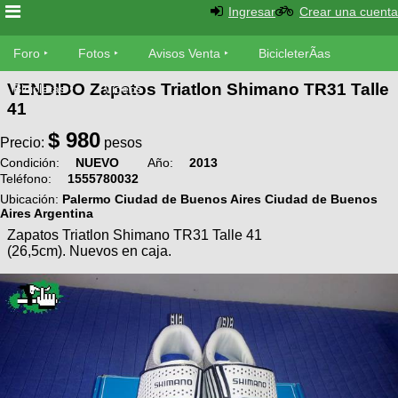
Ingresar
Crear una cuenta
Foro
Foro
Fotos
Avisos Venta
BicicleterÃ­as
VENDIDO Zapatos Triatlon Shimano TR31 Talle
Foro
Bicicletas
Videos
Fotos
41
TÃ©cnica
$
980
Avisos
Precio:
pesos
MecÃ¡nica
SUBÃ
Ventas
Condición:
NUEVO
Año:
2013
Teléfono:
1555780032
tu foto
Ubicación:
Palermo Ciudad de Buenos Aires Ciudad de Buenos
BicicleterÃ­
Aires Argentina
Galeria
SUBÃ
as
Zapatos Triatlon Shimano TR31 Talle 41
tu
(26,5cm). Nuevos en caja.
XC
aviso
Bicicletas
Bicicletas
Buscar
Viajes
Videos
Bicicletas
Ultimos
Descenso
Cicloturismo
Tandem
Fotos
Dirt
Freerider