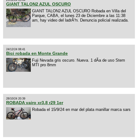
25/12/24 13:04
GIANT TALON2 AZUL OSCURO
GIANT TALON2 AZUL OSCURO Robada en Villa del
Parque, CABA, el lunes 23 de Diciembre a las 11:38
am, hay video del ladrÃ³n. Denuncia policial realizada.
24/12/24 08:41
Bici robada en Monte Grande
Fuji Nevada gris oscuro. Nueva. 1 dÃ­a de uso Stem
MTI pro 8mm
28/10/24 20:39
ROBADA vairo xr3.8 r29 1er
Robada el 15/9/24 en mar del plata manillar marca sars