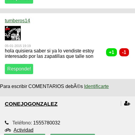
tumberos14
05-01-2015 19:19
hola quisiera saber si ya lo vendiste estoy
interesado por las zapatillas que talle son
Para escribir COMENTARIOS debÃ©s
Identificarte
CONEJOGONZALEZ
Teléfono:
1555780032
Actividad