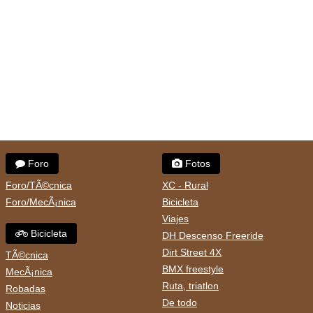
Foro
Fotos
Foro/TÃ©cnica
XC - Rural
Foro/MecÃ¡nica
Bicicleta
Viajes
Bicicleta
DH Descenso Freeride
Dirt Street 4X
TÃ©cnica
BMX freestyle
MecÃ¡nica
Ruta, triatlon
Robadas
De todo
Noticias