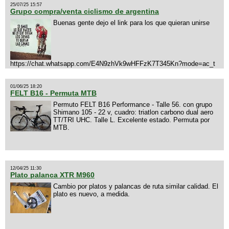
25/07/25 15:57
Grupo compra/venta ciclismo de argentina
Buenas gente dejo el link para los que quieran unirse
https://chat.whatsapp.com/E4N9zhVk9wHFFzK7T345Kn?mode=ac_t
01/06/25 18:20
FELT B16 - Permuta MTB
Permuto FELT B16 Performance - Talle 56. con grupo
Shimano 105 - 22 v, cuadro: triatlon carbono dual aero
TT/TRI UHC. Talle L. Excelente estado. Permuta por
MTB.
12/04/25 11:30
Plato palanca XTR M960
Cambio por platos y palancas de ruta similar calidad. El
plato es nuevo, a medida.