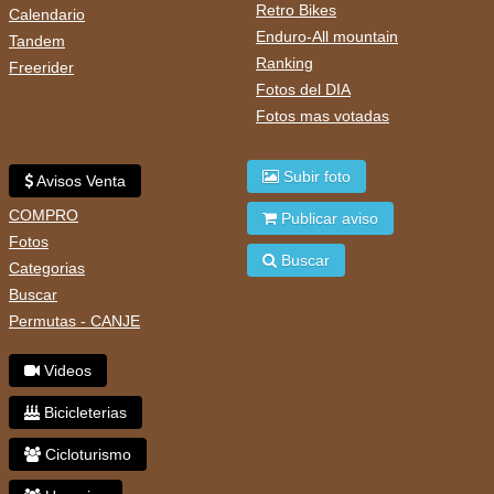
Retro Bikes
Calendario
Enduro-All mountain
Tandem
Ranking
Freerider
Fotos del DIA
Fotos mas votadas
Subir foto
Avisos Venta
COMPRO
Publicar aviso
Fotos
Buscar
Categorias
Buscar
Permutas - CANJE
Videos
Bicicleterias
Cicloturismo