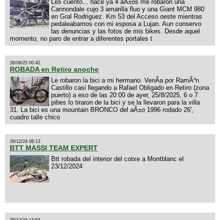
Les cuento... hace ya 4 aÃ±os me robaron una
Cannondale cujo 3 amarilla fluo y una Giant MCM 980
en Gral Rodriguez. Km 53 del Acceso oeste mientras
pedaleabamos con mi esposa a Lujan. Aun conservo
las denuncias y las fotos de mis bikes. Desde aquel
momento, no paro de entrar a diferentes portales t
26/08/25 00:42
ROBADA en Retiro anoche
Le robaron la bici a mi hermano. VenÃ­a por RamÃ³n
Castillo casi llegando a Rafael Obligado en Retiro (zona
puerto) a eso de las 20:00 de ayer, 25/8/2025, 6 o 7
pibes lo tiraron de la bici y se la llevaron para la villa
31. La bici es una mountain BRONCO del aÃ±o 1996 rodado 26',
cuadro talle chico
26/12/24 08:13
BTT MASSI TEAM EXPERT
Btt robada del interior del cotxe a Montblanc el
23/12/2024