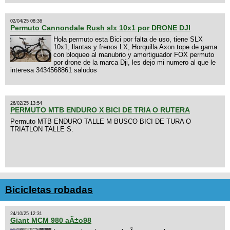
02/04/25 08:36
Permuto Cannondale Rush slx 10x1 por DRONE DJI
Hola permuto esta Bici por falta de uso, tiene SLX
10x1, llantas y frenos LX, Horquilla Axon tope de gama
con bloqueo al manubrio y amortiguador FOX permuto
por drone de la marca Dji, les dejo mi numero al que le
interesa 3434568861 saludos
26/02/25 13:54
PERMUTO MTB ENDURO X BICI DE TRIA O RUTERA
Permuto MTB ENDURO TALLE M BUSCO BICI DE TURA O
TRIATLON TALLE S.
Bicicletas robadas
24/10/25 12:31
Giant MCM 980 aÃ±o98