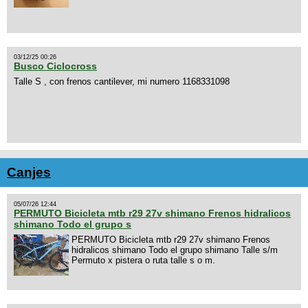
03/12/25 00:26
Busco Ciclocross
Talle S , con frenos cantilever, mi numero 1168331098
Canjes
05/07/26 12:44
PERMUTO Bicicleta mtb r29 27v shimano Frenos hidralicos
shimano Todo el grupo s
PERMUTO Bicicleta mtb r29 27v shimano Frenos
hidralicos shimano Todo el grupo shimano Talle s/m
Permuto x pistera o ruta talle s o m.