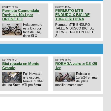
02/04/25 08:36
26/02/25 13:54
Permuto Cannondale
PERMUTO MTB
Rush slx 10x1 por
ENDURO X BICI DE
DRONE DJI
TRIA O RUTERA
Hola permuto
Permuto MTB ENDURO
esta Bici por
TALLE M BUSCO BICI DE
falta de uso,
TURA O TRIATLON TALLE
tiene SLX
S.
10x1, llantas y frenos LX,
Horquilla Axon tope de gama
con bloqueo al manubrio y
amortiguador FOX permuto
por drone de la marca Dji, les
dejo mi numero al que le
24/12/24 08:41
28/10/24 20:39
interesa 3434568861 saludos
Bici robada en Monte
ROBADA vairo xr3.8 r29
Grande
1er
Fuji Nevada
Robada el
gris oscuro.
15/9/24 en mar
Nueva. 1 dÃ­a
del plata
de uso Stem MTI pro 8mm
manillar marca sars