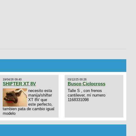
19/04/26 09:40
03/12/25 00:26
SHIFTER XT 8V
Busco Ciclocross
necesito esta
Talle S , con frenos
manija/shifter
cantilever, mi numero
XT 8V que
1168331098
este perfecto,
tambien pata de cambio igual
modelo