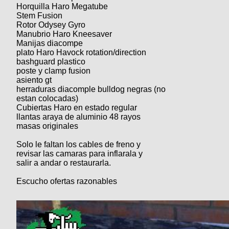
Categorias
BMX
Horquilla Haro Megatube
Salidas
Usuarios
Stem Fusion
TÃ©cnica
COMPRO
Ruta,
Operadores
Rotor Odysey Gyro
triatlon
de
MecÃ¡nica
Manubrio Haro Kneesaver
Ãšltimos
CANJE
cicloturismo
Manijas diacompe
De
Robadas
plato Haro Havock rotation/direction
Buscar
Mi
todo
Relatos
bashguard plastico
ReputaciÃ³n
Noticias
de
poste y clamp fusion
Mis
Retro
viajes
asiento gt
Amigos
Mis
Calendario
herraduras diacomple bulldog negras (no
Compras
Enduro
Foro
Actividad
estan colocadas)
de
de
Cubiertas Haro en estado regular
Mis
viajes
Amigos
llantas araya de aluminio 48 rayos
Ventas
Ranking
masas originales
Solo le faltan los cables de freno y
Fotos
revisar las camaras para inflarala y
del
salir a andar o restaurarla.
DÃA
Escucho ofertas razonables
Fotos
mas
votadas