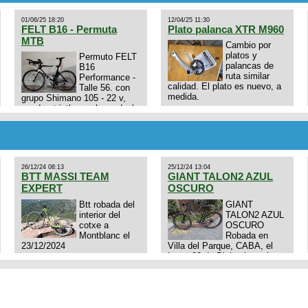
01/06/25 18:20
12/04/25 11:30
FELT B16 - Permuta
Plato palanca XTR M960
MTB
Cambio por
platos y
Permuto FELT
palancas de
B16
ruta similar
Performance -
calidad. El plato es nuevo, a
Talle 56. con
medida.
grupo Shimano 105 - 22 v,
cuadro: triatlon carbono dual
E4N9zhVk9wHFFzK7T345Kn?
aero TT/TRI UHC. Talle L.
Excelente estado. Permuta
por MTB.
26/12/24 08:13
25/12/24 13:04
BTT MASSI TEAM
GIANT TALON2 AZUL
EXPERT
OSCURO
Btt robada del
GIANT
interior del
TALON2 AZUL
cotxe a
OSCURO
Montblanc el
Robada en
23/12/2024
Villa del Parque, CABA, el
lunes 23 de Diciembre a las
11:38 am, hay video del
ladrÃ³n. Denuncia policial
realizada.