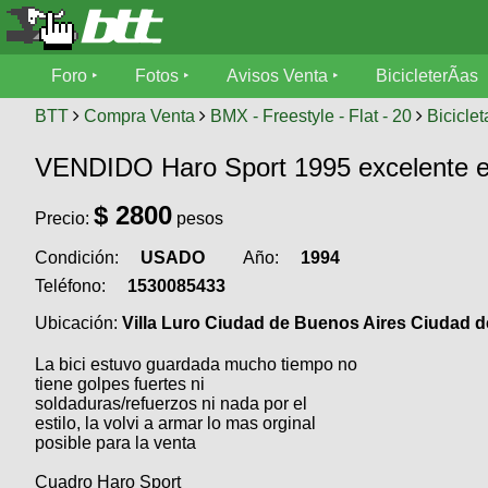
Foro
Foro
Fotos
Avisos Venta
BicicleterÃ­as
Foro
Fotos
BTT
Compra Venta
BMX - Freestyle - Flat - 20
Biciclet
TÃ©cnica
VENDIDO Haro Sport 1995 excelente est
Avisos
MecÃ¡nica
SUBÃ
Ventas
$
2800
Precio:
pesos
tu foto
Condición:
USADO
Año:
1994
BicicleterÃ­
Galeria
SUBÃ
as
Teléfono:
1530085433
tu
XC
Ubicación:
Villa Luro Ciudad de Buenos Aires Ciudad d
aviso
Bicicletas
Bicicletas
La bici estuvo guardada mucho tiempo no
Buscar
tiene golpes fuertes ni
Viajes
Videos
soldaduras/refuerzos ni nada por el
Bicicletas
Ultimos
estilo, la volvi a armar lo mas orginal
Descenso
Cicloturismo
posible para la venta
Tandem
Fotos
Dirt
Cuadro Haro Sport
Freerider