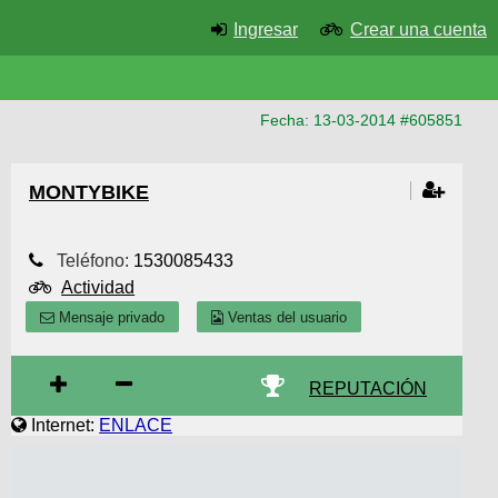
Ingresar
Crear una cuenta
Fecha: 13-03-2014 #605851
MONTYBIKE
Teléfono:
1530085433
Actividad
Mensaje privado
Ventas del usuario
REPUTACIÓN
Internet:
ENLACE