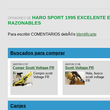
HARO SPORT 1995 EXCELENTE 
OPINIONES DE
RAZONABLES
Para escribir COMENTARIOS debÃ©s
Identificarte
Buscados para comprar
24/07/26 17:07
24/07/26 17:06
Compr Scott Voltage FR
Scott Voltage FR
Compro scott
Hola, busco
Voltage FR
scott voltage
FR
Canjes