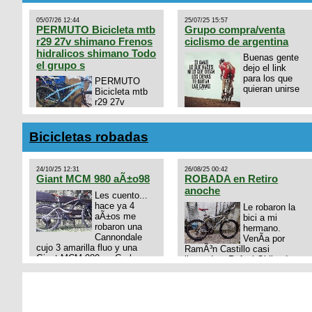
05/07/26 12:44
25/07/25 15:57
PERMUTO Bicicleta mtb
Grupo compra/venta
r29 27v shimano Frenos
ciclismo de argentina
hidralicos shimano Todo
Buenas gente
el grupo s
dejo el link
para los que
PERMUTO
quieran unirse
Bicicleta mtb
r29 27v
shimano
https://chat.whatsapp.com/
Frenos hidralicos shimano
mode=ac_t
Todo el grupo shimano Talle
Bicicletas robadas
s/m Permuto x pistera o ruta
talle s o m.
24/10/25 12:31
26/08/25 00:42
Giant MCM 980 aÃ±o98
ROBADA en Retiro
anoche
Les cuento...
hace ya 4
Le robaron la
aÃ±os me
bici a mi
robaron una
hermano.
Cannondale
VenÃ­a por
cujo 3 amarilla fluo y una
RamÃ³n Castillo casi
Giant MCM 980 en Gral
llegando a Rafael Obligado en
Rodriguez. Km 53 del Acceso
Retiro (zona puerto) a eso de
oeste mientras
las 20:00 de ayer, 25/8/2025,
pedaleabamos con mi esposa
6 o 7 pibes lo tiraron de la
a Lujan. Aun conservo las
bici y se la llevaron para la
denuncias y las fotos de mis
villa 31. La bici es una