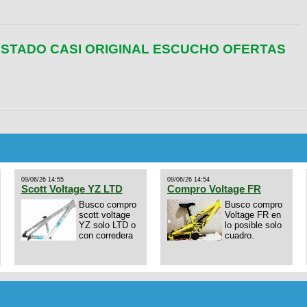
ESTADO CASI ORIGINAL ESCUCHO OFERTAS
09/06/26 14:55
09/06/26 14:54
Scott Voltage YZ LTD
Compro Voltage FR
Busco compro
Busco compro
scott voltage
Voltage FR en
YZ solo LTD o
lo posible solo
con corredera
cuadro.