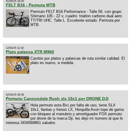
01/06/25 18:20
FELT B16 - Permuta MTB
Permuto FELT B16 Performance - Talle 56. con grupo
Shimano 105 - 22 v, cuadro: triatlon carbono dual aero
TT/TRI UHC. Talle L. Excelente estado. Permuta por
MTB.
12/04/25 11:30
Plato palanca XTR M960
Cambio por platos y palancas de ruta similar calidad. El
plato es nuevo, a medida.
02/04/25 08:36
Permuto Cannondale Rush slx 10x1 por DRONE DJI
Hola permuto esta Bici por falta de uso, tiene SLX
10x1, llantas y frenos LX, Horquilla Axon tope de gama
con bloqueo al manubrio y amortiguador FOX permuto
por drone de la marca Dji, les dejo mi numero al que le
interesa 3434568861 saludos