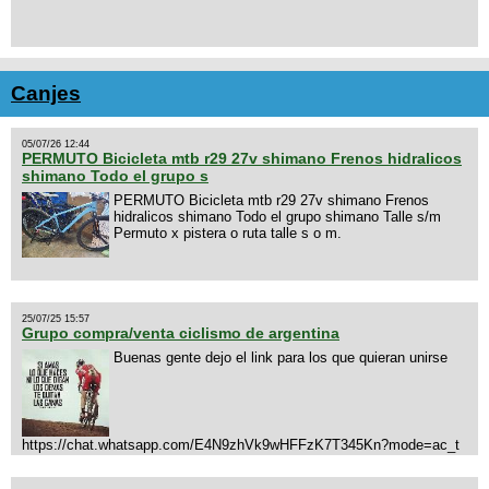
Canjes
05/07/26 12:44
PERMUTO Bicicleta mtb r29 27v shimano Frenos hidralicos
shimano Todo el grupo s
PERMUTO Bicicleta mtb r29 27v shimano Frenos
hidralicos shimano Todo el grupo shimano Talle s/m
Permuto x pistera o ruta talle s o m.
25/07/25 15:57
Grupo compra/venta ciclismo de argentina
Buenas gente dejo el link para los que quieran unirse
https://chat.whatsapp.com/E4N9zhVk9wHFFzK7T345Kn?mode=ac_t