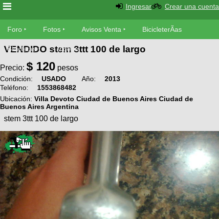
Ingresar
Crear una cuenta
Foro
Foro
Fotos
Avisos Venta
BicicleterÃ­as
VENDIDO stem 3ttt 100 de largo
Foro
Bicicletas
Videos
Fotos
$
120
TÃ©cnica
Precio:
pesos
Avisos
Condición:
USADO
Año:
2013
MecÃ¡nica
SUBÃ
Teléfono:
1553868482
Ventas
tu foto
Ubicación:
Villa Devoto Ciudad de Buenos Aires Ciudad de
Buenos Aires Argentina
BicicleterÃ­
stem 3ttt 100 de largo
Galeria
SUBÃ
as
tu
XC
aviso
Bicicletas
Bicicletas
Buscar
Viajes
Videos
Bicicletas
Ultimos
Descenso
Cicloturismo
Tandem
Fotos
Dirt
Freerider