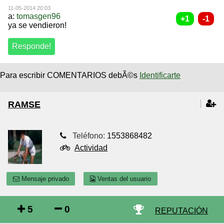
11-05-2014 20:03
a:
tomasgen96
ya se vendieron!
Para escribir COMENTARIOS debÃ©s
Identificarte
RAMSE
Teléfono:
1553868482
Actividad
Mensaje privado
Ventas del usuario
5
0
REPUTACIÓN