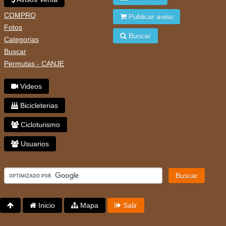
COMPRO
Publicar aviso
Fotos
Buscar
Categorias
Buscar
Permutas - CANJE
Videos
Bicicleterias
Cicloturismo
Usuarios
Buscar
Inicio
Mapa
Salir