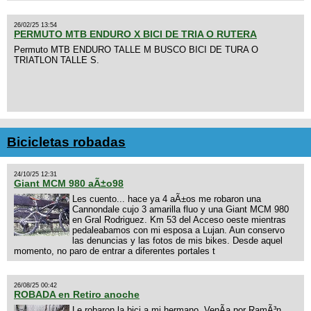
26/02/25 13:54
PERMUTO MTB ENDURO X BICI DE TRIA O RUTERA
Permuto MTB ENDURO TALLE M BUSCO BICI DE TURA O
TRIATLON TALLE S.
Bicicletas robadas
24/10/25 12:31
Giant MCM 980 aÃ±o98
Les cuento... hace ya 4 aÃ±os me robaron una
Cannondale cujo 3 amarilla fluo y una Giant MCM 980
en Gral Rodriguez. Km 53 del Acceso oeste mientras
pedaleabamos con mi esposa a Lujan. Aun conservo
las denuncias y las fotos de mis bikes. Desde aquel
momento, no paro de entrar a diferentes portales t
26/08/25 00:42
ROBADA en Retiro anoche
Le robaron la bici a mi hermano. VenÃ­a por RamÃ³n