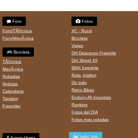
Foro
Fotos
Foro/TÃ©cnica
XC - Rural
Foro/MecÃ¡nica
Bicicleta
Viajes
Bicicleta
DH Descenso Freeride
Dirt Street 4X
TÃ©cnica
BMX freestyle
MecÃ¡nica
Ruta, triatlon
Robadas
De todo
Noticias
Retro Bikes
Calendario
Enduro-All mountain
Tandem
Ranking
Freerider
Fotos del DIA
Fotos mas votadas
Subir foto
Avisos Venta