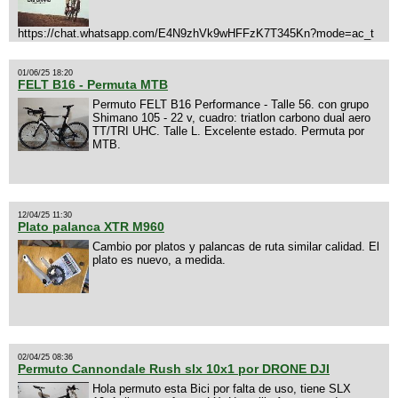
https://chat.whatsapp.com/E4N9zhVk9wHFFzK7T345Kn?mode=ac_t
01/06/25 18:20
FELT B16 - Permuta MTB
Permuto FELT B16 Performance - Talle 56. con grupo
Shimano 105 - 22 v, cuadro: triatlon carbono dual aero
TT/TRI UHC. Talle L. Excelente estado. Permuta por
MTB.
12/04/25 11:30
Plato palanca XTR M960
Cambio por platos y palancas de ruta similar calidad. El
plato es nuevo, a medida.
02/04/25 08:36
Permuto Cannondale Rush slx 10x1 por DRONE DJI
Hola permuto esta Bici por falta de uso, tiene SLX