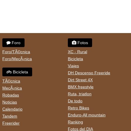
Foro
Fotos
Foro/TÃ©cnica
XC - Rural
Foro/MecÃ¡nica
Bicicleta
Viajes
Bicicleta
DH Descenso Freeride
Dirt Street 4X
TÃ©cnica
BMX freestyle
MecÃ¡nica
Ruta, triatlon
Robadas
De todo
Noticias
Retro Bikes
Calendario
Enduro-All mountain
Tandem
Ranking
Freerider
Fotos del DIA