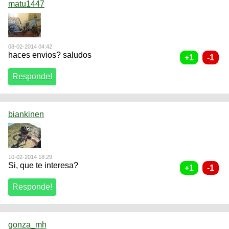
matu1447
08-02-2014 04:42
haces envios? saludos
biankinen
10-02-2014 18:29
Si, que te interesa?
gonza_mh