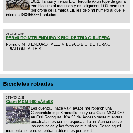
10x1, llantas y frenos LX, Horquilla Axon tope de gama
con bloqueo al manubrio y amortiguador FOX permuto
por drone de la marca Dji, les dejo mi numero al que le
interesa 3434568861 saludos
26/02/25 13:54
PERMUTO MTB ENDURO X BICI DE TRIA O RUTERA
Permuto MTB ENDURO TALLE M BUSCO BICI DE TURA O
TRIATLON TALLE S.
Bicicletas robadas
24/10/25 12:31
Giant MCM 980 aÃ±o98
Les cuento... hace ya 4 aÃ±os me robaron una
Cannondale cujo 3 amarilla fluo y una Giant MCM 980
en Gral Rodriguez. Km 53 del Acceso oeste mientras
pedaleabamos con mi esposa a Lujan. Aun conservo
las denuncias y las fotos de mis bikes. Desde aquel
momento, no paro de entrar a diferentes portales t