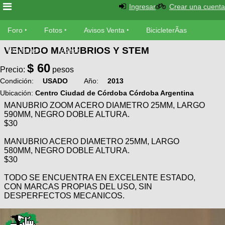
Ingresar
Crear una cuenta
Foro
Foro
Fotos
Avisos Venta
BicicleterÃ­as
VENDIDO MANUBRIOS Y STEM
Foro
Bicicletas
Videos
Fotos
$
60
TÃ©cnica
Precio:
pesos
Avisos
Condición:
USADO
Año:
2013
MecÃ¡nica
SUBÃ
Ventas
Ubicación:
Centro Ciudad de Córdoba Córdoba Argentina
tu foto
MANUBRIO ZOOM ACERO DIAMETRO 25MM, LARGO
590MM, NEGRO DOBLE ALTURA.
BicicleterÃ­
$30
Galeria
SUBÃ
as
MANUBRIO ACERO DIAMETRO 25MM, LARGO
tu
XC
580MM, NEGRO DOBLE ALTURA.
aviso
Bicicletas
$30
Bicicletas
Buscar
TODO SE ENCUENTRA EN EXCELENTE ESTADO,
Viajes
Videos
CON MARCAS PROPIAS DEL USO, SIN
Bicicletas
Ultimos
DESPERFECTOS MECANICOS.
Descenso
Cicloturismo
Tandem
Fotos
Dirt
Freerider