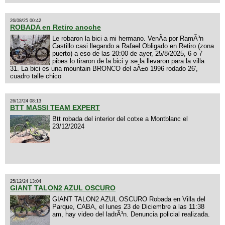
26/08/25 00:42
ROBADA en Retiro anoche
Le robaron la bici a mi hermano. VenÃ­a por RamÃ³n
Castillo casi llegando a Rafael Obligado en Retiro (zona
puerto) a eso de las 20:00 de ayer, 25/8/2025, 6 o 7
pibes lo tiraron de la bici y se la llevaron para la villa
31. La bici es una mountain BRONCO del aÃ±o 1996 rodado 26',
cuadro talle chico
26/12/24 08:13
BTT MASSI TEAM EXPERT
Btt robada del interior del cotxe a Montblanc el
23/12/2024
25/12/24 13:04
GIANT TALON2 AZUL OSCURO
GIANT TALON2 AZUL OSCURO Robada en Villa del
Parque, CABA, el lunes 23 de Diciembre a las 11:38
am, hay video del ladrÃ³n. Denuncia policial realizada.